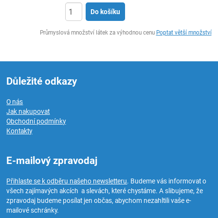
Do košíku
ks
Průmyslová množství látek za výhodnou cenu
Poptat větší množství
Důležité odkazy
O nás
Jak nakupovat
Obchodní podmínky
Kontakty
E-mailový zpravodaj
Přihlaste se k odběru našeho newsletteru
. Budeme vás informovat o
všech zajímavých akcích a slevách, které chystáme. A slibujeme, že
zpravodaj budeme posílat jen občas, abychom nezahltili vaše e-
mailové schránky.