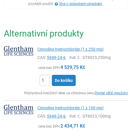
pozdější použití.
Více o způsobech objednání
.
Alternativní produkty
Cinnoline hydrochloride (1 x 250 mg)
CAS:
5949-24-6
Kat. č.
: GT8023,250mg
4 529,75
Kč
cena bez DPH
Do košíku
ks
Průmyslová množství látek za výhodnou cenu
Poptat větší množství
Cinnoline hydrochloride (1 x 100 mg)
CAS:
5949-24-6
Kat. č.
: GT8023,100mg
2 434,71
Kč
cena bez DPH