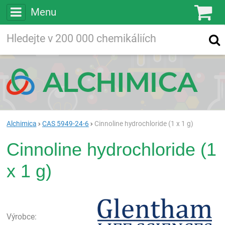
Menu
Ko
Vyhledávejte
Vyhledávání
ve více než
200 000
chemických látkách
Hledej
Alchimica
CAS 5949-24-6
Cinnoline hydrochloride (1 x 1 g)
Cinnoline hydrochloride (1
x 1 g)
Gle
Výrobce: