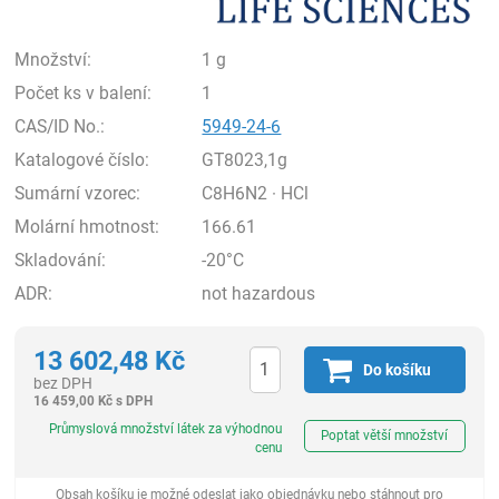
Množství:
1 g
Počet ks v balení:
1
CAS/ID No.:
5949-24-6
Katalogové číslo:
GT8023,1g
Sumární vzorec:
C8H6N2 · HCl
Molární hmotnost:
166.61
Skladování:
-20°C
ADR:
not hazardous
13 602,48
Kč
Do košíku
bez DPH
16 459,00
Kč
s DPH
ks
Průmyslová množství látek za výhodnou
Poptat větší množství
cenu
Obsah košíku je možné odeslat jako objednávku nebo stáhnout pro