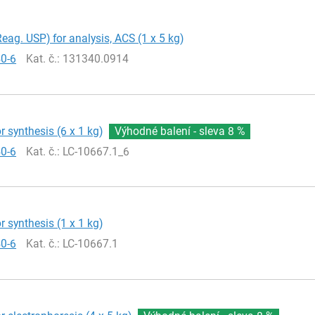
Reag. USP) for analysis, ACS (1 x 5 kg)
40-6
Kat. č.
: 131340.0914
r synthesis (6 x 1 kg)
Výhodné balení - sleva
8 %
40-6
Kat. č.
: LC-10667.1_6
r synthesis (1 x 1 kg)
40-6
Kat. č.
: LC-10667.1