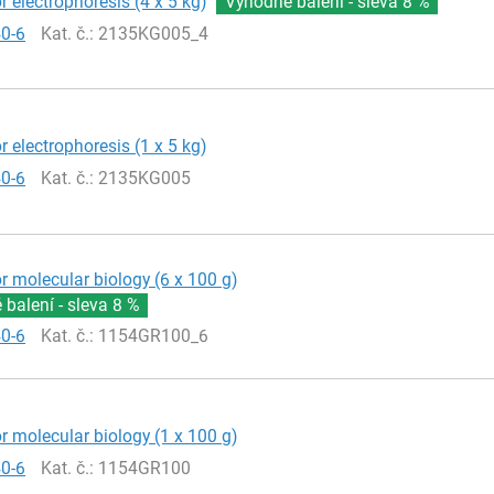
r electrophoresis (4 x 5 kg)
Výhodné balení - sleva
8 %
40-6
Kat. č.
: 2135KG005_4
r electrophoresis (1 x 5 kg)
40-6
Kat. č.
: 2135KG005
or molecular biology (6 x 100 g)
balení - sleva
8 %
40-6
Kat. č.
: 1154GR100_6
or molecular biology (1 x 100 g)
40-6
Kat. č.
: 1154GR100