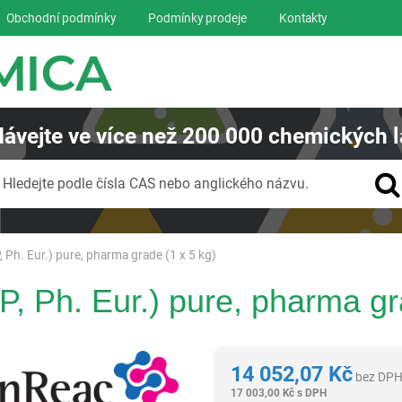
Obchodní podmínky
Podmínky prodeje
Kontakty
ávejte
ve více než
200 000
chemických l
Vyhledávání
Hledejte podle čísla CAS nebo anglického názvu.
, Ph. Eur.) pure, pharma grade (1 x 5 kg)
P, Ph. Eur.) pure, pharma gr
Panreac AppliChem
14 052,07
Kč
bez DP
17 003,00
Kč
s DPH