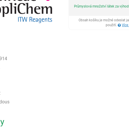
Průmyslová množství látek za výho
Obsah košíku je možné odeslat j
použití.
Více
914
2
2
rdous
ty