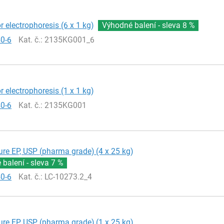
r electrophoresis (6 x 1 kg)
Výhodné balení - sleva
8 %
40-6
Kat. č.
: 2135KG001_6
r electrophoresis (1 x 1 kg)
40-6
Kat. č.
: 2135KG001
ure EP, USP (pharma grade) (4 x 25 kg)
balení - sleva
7 %
40-6
Kat. č.
: LC-10273.2_4
ure EP, USP (pharma grade) (1 x 25 kg)