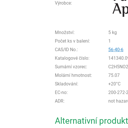
Výrobce:
Množství:
5 kg
Počet ks v balení:
1
CAS/ID No.:
56-40-6
Katalogové číslo:
141340.0
Sumární vzorec:
C2H5NO
Molární hmotnost:
75.07
Skladování:
+20°C
EC-no:
200-272-
ADR:
not haza
Alternativní produk