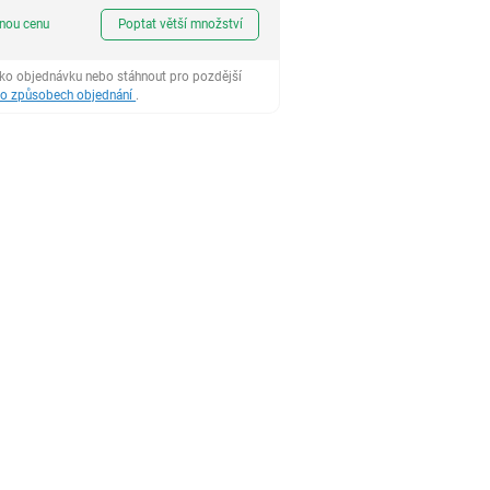
ks
dnou cenu
Poptat větší množství
ako objednávku nebo stáhnout pro pozdější
 o způsobech objednání
.