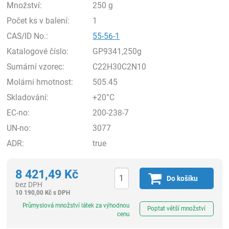
Množství:
250 g
Počet ks v balení:
1
CAS/ID No.:
55-56-1
Katalogové číslo:
GP9341,250g
Sumární vzorec:
C22H30C2N10
Molární hmotnost:
505.45
Skladování:
+20°C
EC-no:
200-238-7
UN-no:
3077
ADR:
true
8 421,49
Kč
Do košíku
bez DPH
10 190,00
Kč
s DPH
ks
Průmyslová množství látek za výhodnou
Poptat větší množství
cenu