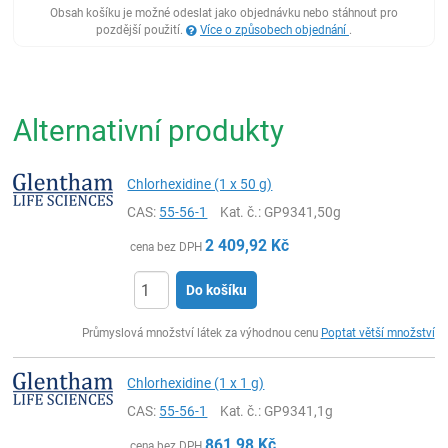
Obsah košíku je možné odeslat jako objednávku nebo stáhnout pro
pozdější použití.
Více o způsobech objednání
.
Alternativní produkty
Chlorhexidine (1 x 50 g)
CAS:
55-56-1
Kat. č.
: GP9341,50g
2 409,92
Kč
cena bez DPH
Do košíku
ks
Průmyslová množství látek za výhodnou cenu
Poptat větší množství
Chlorhexidine (1 x 1 g)
CAS:
55-56-1
Kat. č.
: GP9341,1g
861,98
Kč
cena bez DPH