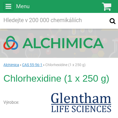
Menu
Ko
Vyhledávejte
Vyhledávání
ve více než
200 000
chemických látkách
Hledej
Alchimica
CAS 55-56-1
Chlorhexidine (1 x 250 g)
Chlorhexidine (1 x 250 g)
Gle
Výrobce: