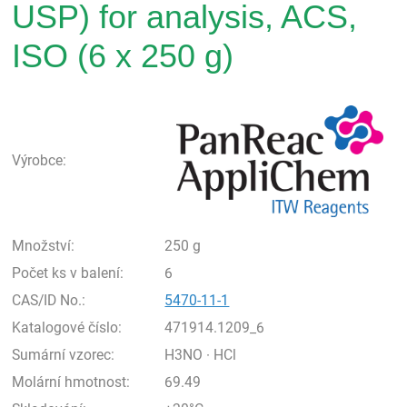
USP) for analysis, ACS,
ISO (6 x 250 g)
Pan
Výrobce:
Množství:
250 g
Počet ks v balení:
6
CAS/ID No.:
5470-11-1
Katalogové číslo:
471914.1209_6
Sumární vzorec:
H3NO · HCl
Molární hmotnost:
69.49