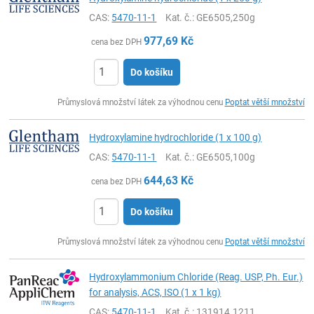
CAS:
5470-11-1
Kat. č.
: GE6505,250g
977,69
Kč
cena bez DPH
Do košíku
ks
Průmyslová množství látek za výhodnou cenu
Poptat větší množství
Hydroxylamine hydrochloride (1 x 100 g)
CAS:
5470-11-1
Kat. č.
: GE6505,100g
644,63
Kč
cena bez DPH
Do košíku
ks
Průmyslová množství látek za výhodnou cenu
Poptat větší množství
Hydroxylammonium Chloride (Reag. USP, Ph. Eur.)
for analysis, ACS, ISO (1 x 1 kg)
CAS:
5470-11-1
Kat. č.
: 131914.1211