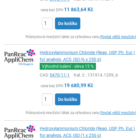
11 863,64
Kč
cena bez DPH
Do košíku
ks
Průmyslová množství látek za výhodnou cenu
Poptat větší množství
Hydroxylammonium Chloride (Reag. USP, Ph. Eur.)
for analysis, ACS, ISO (6 x 250 g)
Výhodné balení - sleva
15 %
CAS:
5470-11-1
Kat. č.
: 131914.1209_6
19 680,99
Kč
cena bez DPH
Do košíku
ks
Průmyslová množství látek za výhodnou cenu
Poptat větší množství
Hydroxylammonium Chloride (Reag. USP, Ph. Eur.)
for analysis, ACS, ISO (1 x 250 g)