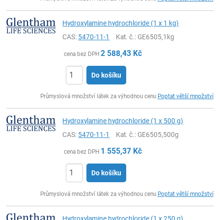
Hydroxylamine hydrochloride (1 x 1 kg)
CAS:
5470-11-1
Kat. č.
: GE6505,1kg
2 588,43
Kč
cena bez DPH
Do košíku
ks
Průmyslová množství látek za výhodnou cenu
Poptat větší množství
Hydroxylamine hydrochloride (1 x 500 g)
CAS:
5470-11-1
Kat. č.
: GE6505,500g
1 555,37
Kč
cena bez DPH
Do košíku
ks
Průmyslová množství látek za výhodnou cenu
Poptat větší množství
Hydroxylamine hydrochloride (1 x 250 g)