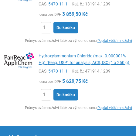
CAS:
5470-11-1
Kat. č.
: 131914.1209
3 859,50
Kč
cena bez DPH
Do košíku
ks
Průmyslová množství látek za výhodnou cenu
Poptat větší množství
Hydroxylammonium Chloride (max. 0.000001%
Hg) (Reag. USP) for analysis, ACS, ISO (1 x 250 g)
CAS:
5470-11-1
Kat. č.
: 471914.1209
5 629,75
Kč
cena bez DPH
Do košíku
ks
Průmyslová množství látek za výhodnou cenu
Poptat větší množství