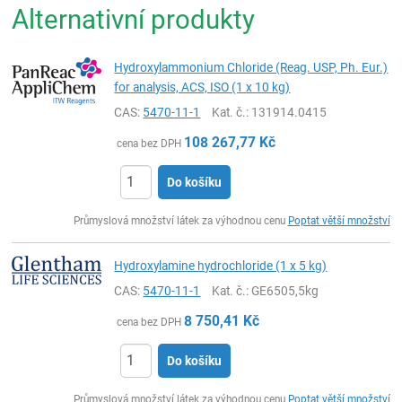
Alternativní produkty
Hydroxylammonium Chloride (Reag. USP, Ph. Eur.)
for analysis, ACS, ISO (1 x 10 kg)
CAS:
5470-11-1
Kat. č.
: 131914.0415
108 267,77
Kč
cena bez DPH
Do košíku
ks
Průmyslová množství látek za výhodnou cenu
Poptat větší množství
Hydroxylamine hydrochloride (1 x 5 kg)
CAS:
5470-11-1
Kat. č.
: GE6505,5kg
8 750,41
Kč
cena bez DPH
Do košíku
ks
Průmyslová množství látek za výhodnou cenu
Poptat větší množství