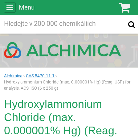
Menu
Ko
Vyhledávejte
Vyhledávání
ve více než
200 000
chemických látkách
Hledej
Alchimica
CAS 5470-11-1
Hydroxylammonium Chloride (max. 0.000001% Hg) (Reag. USP) for
analysis, ACS, ISO (6 x 250 g)
Hydroxylammonium
Chloride (max.
0.000001% Hg) (Reag.