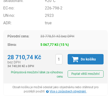
Skladování:
+20°C
EC-no:
226-798-2
UN-no:
2923
ADR:
true
Původní cena:
33 778,51
Kč
bez DPH
Sleva:
5 067,77
Kč
(
15
%)
28 710,74
Kč
Do košíku
bez DPH
34 740,00
Kč
s DPH
ks
Průmyslová množství látek za výhodnou
Poptat větší množství
cenu
Obsah košíku je možné odeslat jako objednávku nebo stáhnout pro
pozdější použití.
Více o způsobech objednání
.