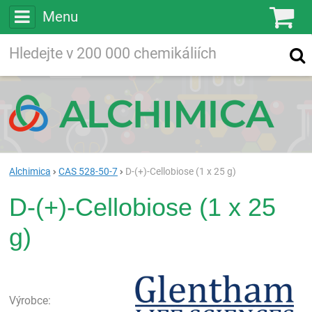
Menu
Ko
Vyhledávejte
Vyhledávání
ve více než
200 000
chemických látkách
Hledej
Alchimica
CAS 528-50-7
D-(+)-Cellobiose (1 x 25 g)
D-(+)-Cellobiose (1 x 25
g)
Gle
Výrobce: