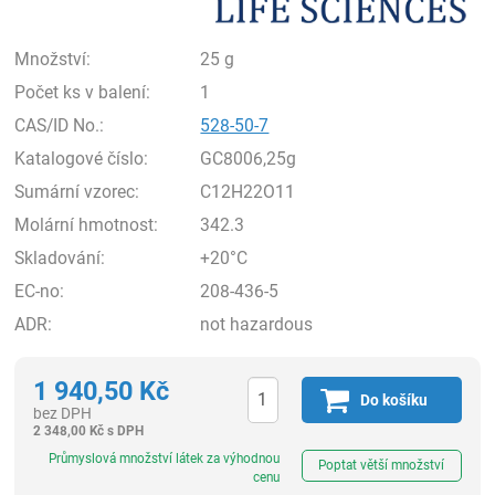
Množství:
25 g
Počet ks v balení:
1
CAS/ID No.:
528-50-7
Katalogové číslo:
GC8006,25g
Sumární vzorec:
C12H22O11
Molární hmotnost:
342.3
Skladování:
+20°C
EC-no:
208-436-5
ADR:
not hazardous
1 940,50
Kč
Do košíku
bez DPH
2 348,00
Kč
s DPH
ks
Průmyslová množství látek za výhodnou
Poptat větší množství
cenu