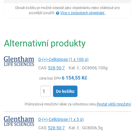
Obsah košíku je možné odeslat jako objednávku nebo stáhnout pro
pozdější použití.
Více o způsobech objednání
.
Alternativní produkty
D-(+)-Cellobiose (1 x 100 g)
CAS:
528-50-7
Kat. č.
: GC8006,100g
6 154,55
Kč
cena bez DPH
Do košíku
ks
Průmyslová množství látek za výhodnou cenu
Poptat větší množství
D-(+)-Cellobiose (1 x 5 g)
CAS:
528-50-7
Kat. č.
: GC8006,5g