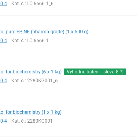
70-4
Kat. č.
: LC-6666.1_6
itol pure EP, NF (pharma grade) (1 x 500 g)
70-4
Kat. č.
: LC-6666.1
tol for biochemistry (6 x 1 kg)
Výhodné balení - sleva
8 %
70-4
Kat. č.
: 2280KG001_6
tol for biochemistry (1 x 1 kg)
70-4
Kat. č.
: 2280KG001