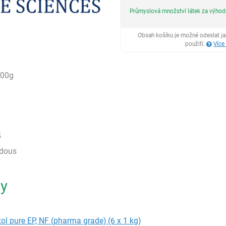
Průmyslová množství látek za výho
Obsah košíku je možné odeslat j
použití.
Více
500g
5
rdous
ty
itol pure EP, NF (pharma grade) (6 x 1 kg)