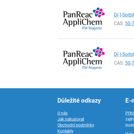
D(-)-Sorbi
CAS:
50-
D(-)-Sorbi
CAS:
50-
Důležité odkazy
E-
O nás
Přih
Jak nakupovat
zají
Obchodní podmínky
bude
Kontakty