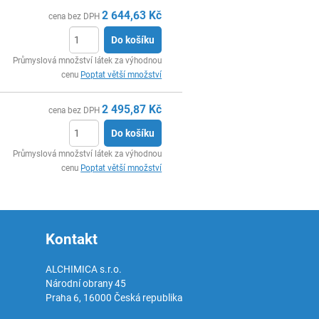
2 644,63
Kč
cena bez DPH
Do košíku
ks
Průmyslová množství látek za výhodnou
cenu
Poptat větší množství
2 495,87
Kč
cena bez DPH
Do košíku
ks
Průmyslová množství látek za výhodnou
cenu
Poptat větší množství
Kontakt
ALCHIMICA s.r.o.
Národní obrany 45
Praha 6
,
16000
Česká republika