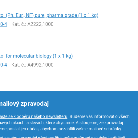
tol (Ph. Eur., NF) pure, pharma grade (1 x 1 kg)
70-4
Kat. č.
: A2222,1000
tol for molecular biology (1 x 1 kg)
70-4
Kat. č.
: A4992,1000
mailový zpravodaj
laste se k odběru našeho newsletteru
. Budeme vás informovat o všech
mavých akcích a slevách, které chystáme. A slibujeme, že zpravodaj
me posílat jen občas, abychom nezahltili vaše e-mailové schránky.