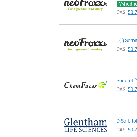
Výhodné 
CAS:
50-
D(-)-Sorb
CAS:
50-
Sorbitol 
CAS:
50-
D-Sorbito
CAS:
50-