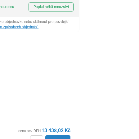
ks
dnou cenu
Poptat větší množství
ako objednávku nebo stáhnout pro pozdější
 o způsobech objednání
.
13 438,02
Kč
cena bez DPH