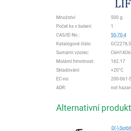
Množství:
500 g
Počet ks v balení:
1
CAS/ID No.:
50-70-4
Katalogové číslo:
GC2278,
Sumární vzorec:
C6H14O6
Molární hmotnost:
182.17
Skladování:
+20°C
EC-no:
200-061-
ADR:
not haza
Alternativní produk
D(-)-Sorb