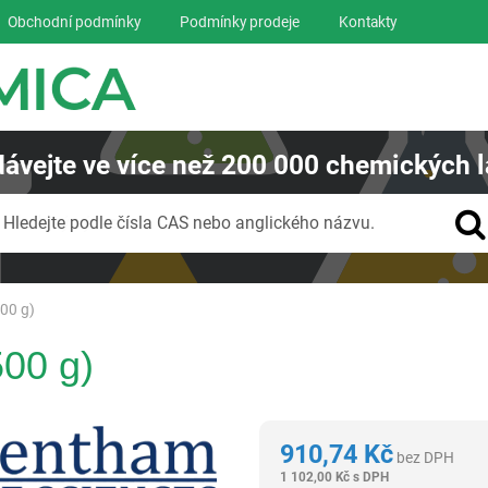
Obchodní podmínky
Podmínky prodeje
Kontakty
ávejte
ve více než
200 000
chemických l
Vyhledávání
Hledejte podle čísla CAS nebo anglického názvu.
500 g)
500 g)
Glentham Life Sciences Ltd
910,74
Kč
bez DPH
1 102,00
Kč
s DPH