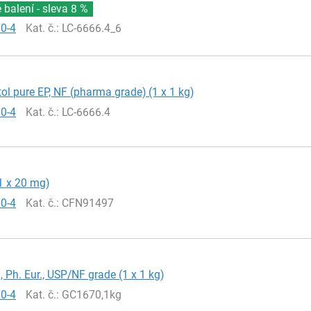
balení - sleva
8 %
70-4
Kat. č.
: LC-6666.4_6
itol pure EP, NF (pharma grade) (1 x 1 kg)
70-4
Kat. č.
: LC-6666.4
(1 x 20 mg)
70-4
Kat. č.
: CFN91497
l, Ph. Eur., USP/NF grade (1 x 1 kg)
70-4
Kat. č.
: GC1670,1kg