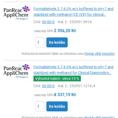
Formaldehyde 3.7-4.0% w/v buffered to pH=7 and
stabilized with methanol (CE-IVD) for clinical…
CAS:
50-00-0
Kat. č.
: 252931.9914
2 356,20
Kč
cena bez DPH
Do košíku
ks
Průmyslová množství látek za výhodnou cenu
Poptat větší množství
Formaldehyde 3.7-4.0% w/v buffered to pH=7 and
stabilized with methanol for Clinical Diagnostics…
Výhodné balení - sleva
15 %
CAS:
50-00-0
Kat. č.
: 252931.1214_4
8 337,19
Kč
cena bez DPH
Do košíku
ks
Průmyslová množství látek za výhodnou cenu
Poptat větší množství