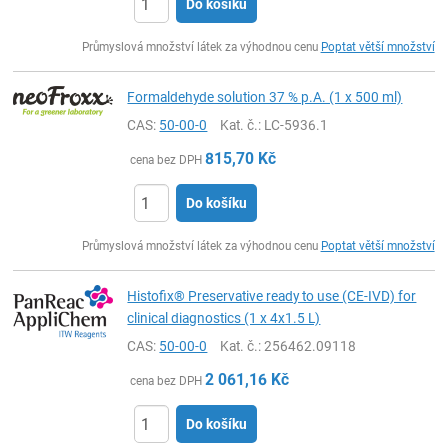
Do košíku
ks
Průmyslová množství látek za výhodnou cenu
Poptat větší množství
Formaldehyde solution 37 % p.A. (1 x 500 ml)
CAS:
50-00-0
Kat. č.
: LC-5936.1
815,70
Kč
cena bez DPH
Do košíku
ks
Průmyslová množství látek za výhodnou cenu
Poptat větší množství
Histofix® Preservative ready to use (CE-IVD) for
clinical diagnostics (1 x 4x1.5 L)
CAS:
50-00-0
Kat. č.
: 256462.09118
2 061,16
Kč
cena bez DPH
Do košíku