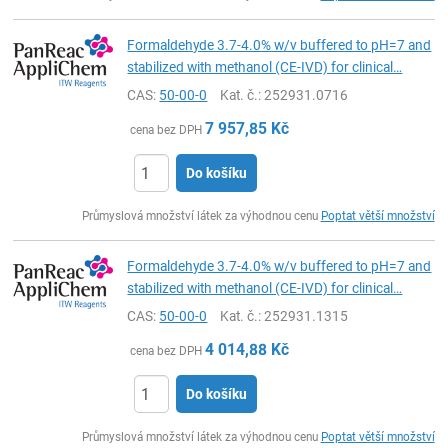
Formaldehyde 3.7-4.0% w/v buffered to pH=7 and
stabilized with methanol (CE-IVD) for clinical…
CAS:
50-00-0
Kat. č.
: 252931.0716
7 957,85
Kč
cena bez DPH
Do košíku
ks
Průmyslová množství látek za výhodnou cenu
Poptat větší množství
Formaldehyde 3.7-4.0% w/v buffered to pH=7 and
stabilized with methanol (CE-IVD) for clinical…
CAS:
50-00-0
Kat. č.
: 252931.1315
4 014,88
Kč
cena bez DPH
Do košíku
ks
Průmyslová množství látek za výhodnou cenu
Poptat větší množství