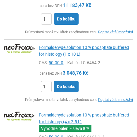
11 183,47
Kč
cena bez DPH
Do košíku
ks
Průmyslová množství látek za výhodnou cenu
Poptat větší množství
Formaldehyde solution 10 % phosphate buffered
for histology (1 x 10 L)
CAS:
50-00-0
Kat. č.
: LC-6464.2
3 048,76
Kč
cena bez DPH
Do košíku
ks
Průmyslová množství látek za výhodnou cenu
Poptat větší množství
Formaldehyde solution 10 % phosphate buffered
for histology (4 x 2.5 L)
Výhodné balení - sleva
8 %