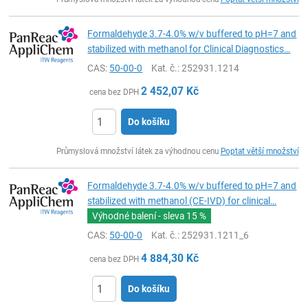
Formaldehyde 3.7-4.0% w/v buffered to pH=7 and
stabilized with methanol for Clinical Diagnostics…
CAS:
50-00-0
Kat. č.
: 252931.1214
2 452,07
Kč
cena bez DPH
Do košíku
ks
Průmyslová množství látek za výhodnou cenu
Poptat větší množství
Formaldehyde 3.7-4.0% w/v buffered to pH=7 and
stabilized with methanol (CE-IVD) for clinical…
Výhodné balení - sleva
15 %
CAS:
50-00-0
Kat. č.
: 252931.1211_6
4 884,30
Kč
cena bez DPH
Do košíku