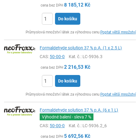
8 185,12
Kč
cena bez DPH
Do košíku
ks
Průmyslová množství látek za výhodnou cenu
Poptat větší množství
Formaldehyde solution 37 % p.A. (1 x 2.5 L)
CAS:
50-00-0
Kat. č.
: LC-5936.3
2 216,53
Kč
cena bez DPH
Do košíku
ks
Průmyslová množství látek za výhodnou cenu
Poptat větší množství
Formaldehyde solution 37 % p.A. (6 x 1 L)
Výhodné balení - sleva
7 %
CAS:
50-00-0
Kat. č.
: LC-5936.2_6
5 692,56
Kč
cena bez DPH