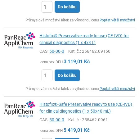
Do košíku
ks
Průmyslová množství látek za výhodnou cenu
Poptat větší množství
Histofix® Preservative ready to use (CE-IVD) for
clinical diagnostics (1 x 4x3 L)
CAS:
50-00-0
Kat. č.
: 256462.09150
3 119,01
Kč
cena bez DPH
Do košíku
ks
Průmyslová množství látek za výhodnou cenu
Poptat větší množství
Histofix®-Safe Preservative ready to use (CE-IVD)
for clinical diagnostics (1 x 50x40 mL)
CAS:
50-00-0
Kat. č.
: 258462.0961
5 419,01
Kč
cena bez DPH