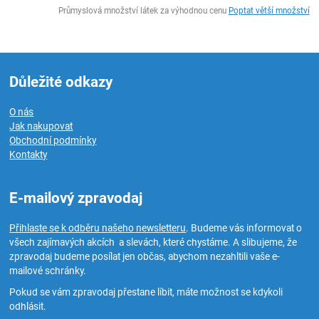
ks
Průmyslová množství látek za výhodnou cenu
Poptat větší množství
Důležité odkazy
O nás
Jak nakupovat
Obchodní podmínky
Kontakty
E-mailový zpravodaj
Přihlaste se k odběru našeho newsletteru
. Budeme vás informovat o
všech zajímavých akcích a slevách, které chystáme. A slibujeme, že
zpravodaj budeme posílat jen občas, abychom nezahltili vaše e-
mailové schránky.
Pokud se vám zpravodaj přestane líbit, máte možnost se kdykoli
odhlásit.