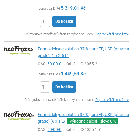
5 319,01
Kč
cena bez DPH
Do košíku
ks
Průmyslová množství látek za výhodnou cenu
Poptat větší množství
Formaldehyde solution 37 % pure EP, USP (pharma
grade) (1 x 2.5 L)
CAS:
50-00-0
Kat. č.
: LC-6055.2
1 449,59
Kč
cena bez DPH
Do košíku
ks
Průmyslová množství látek za výhodnou cenu
Poptat větší množství
Formaldehyde solution 37 % pure EP, USP (pharma
grade) (6 x 1 L)
Výhodné balení - sleva
8 %
CAS:
50-00-0
Kat. č.
: LC-6055.1_6