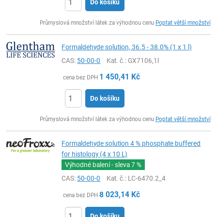
Do košíku
ks
Průmyslová množství látek za výhodnou cenu
Poptat větší množství
Formaldehyde solution, 36.5 - 38.0% (1 x 1 l)
CAS:
50-00-0
Kat. č.
: GX7106,1l
1 450,41
Kč
cena bez DPH
Do košíku
ks
Průmyslová množství látek za výhodnou cenu
Poptat větší množství
Formaldehyde solution 4 % phosphate buffered
for histology (4 x 10 L)
Výhodné balení - sleva
7 %
CAS:
50-00-0
Kat. č.
: LC-6470.2_4
8 023,14
Kč
cena bez DPH
Do košíku