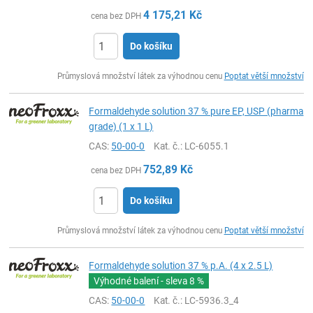
4 175,21
Kč
cena bez DPH
Do košíku
ks
Průmyslová množství látek za výhodnou cenu
Poptat větší množství
Formaldehyde solution 37 % pure EP, USP (pharma
grade) (1 x 1 L)
CAS:
50-00-0
Kat. č.
: LC-6055.1
752,89
Kč
cena bez DPH
Do košíku
ks
Průmyslová množství látek za výhodnou cenu
Poptat větší množství
Formaldehyde solution 37 % p.A. (4 x 2.5 L)
Výhodné balení - sleva
8 %
CAS:
50-00-0
Kat. č.
: LC-5936.3_4