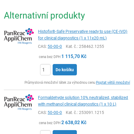
Alternativní produkty
Histofix®-Safe Preservative ready to use (CE-IVD)
for clinical diagnostics (1 x 11x20 mL)
CAS:
50-00-0
Kat. č.
: 258462.1255
1 115,70
Kč
cena bez DPH
Do košíku
ks
Průmyslová množství látek za výhodnou cenu
Poptat větší množství
Formaldehyde solution 10% neutralized, stabilized
with methanol clinical diagnostics (1 x 10 L)
CAS:
50-00-0
Kat. č.
: 253091.1215
2 638,02
Kč
cena bez DPH