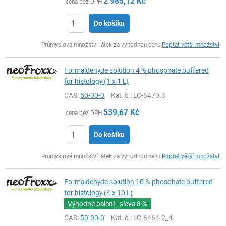
2 985,12
Kč
cena bez DPH
Do košíku
ks
Průmyslová množství látek za výhodnou cenu
Poptat větší množství
Formaldehyde solution 4 % phosphate buffered
for histology (1 x 1 L)
CAS:
50-00-0
Kat. č.
: LC-6470.3
539,67
Kč
cena bez DPH
Do košíku
ks
Průmyslová množství látek za výhodnou cenu
Poptat větší množství
Formaldehyde solution 10 % phosphate buffered
for histology (4 x 10 L)
Výhodné balení - sleva
8 %
CAS:
50-00-0
Kat. č.
: LC-6464.2_4