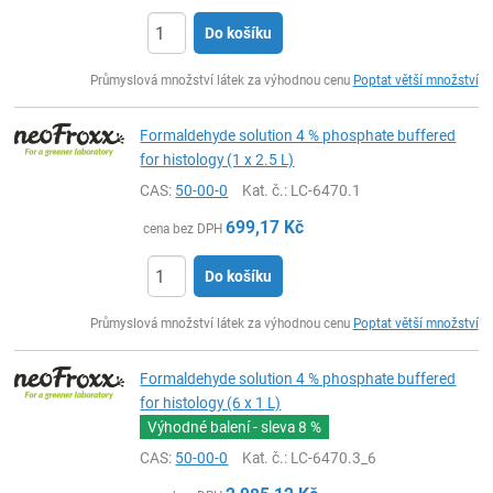
Do košíku
ks
Průmyslová množství látek za výhodnou cenu
Poptat větší množství
Formaldehyde solution 4 % phosphate buffered
for histology (1 x 2.5 L)
CAS:
50-00-0
Kat. č.
: LC-6470.1
699,17
Kč
cena bez DPH
Do košíku
ks
Průmyslová množství látek za výhodnou cenu
Poptat větší množství
Formaldehyde solution 4 % phosphate buffered
for histology (6 x 1 L)
Výhodné balení - sleva
8 %
CAS:
50-00-0
Kat. č.
: LC-6470.3_6