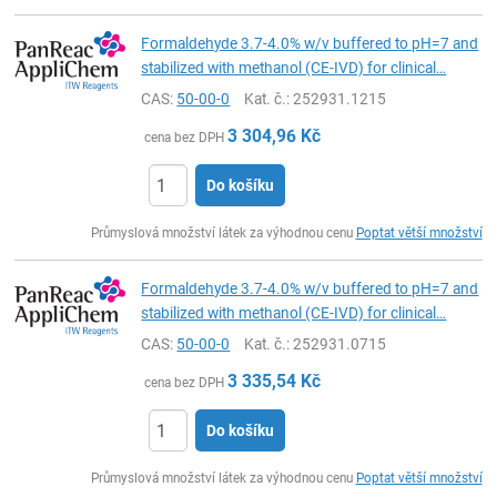
Formaldehyde 3.7-4.0% w/v buffered to pH=7 and
stabilized with methanol (CE-IVD) for clinical…
CAS:
50-00-0
Kat. č.
: 252931.1215
3 304,96
Kč
cena bez DPH
Do košíku
ks
Průmyslová množství látek za výhodnou cenu
Poptat větší množství
Formaldehyde 3.7-4.0% w/v buffered to pH=7 and
stabilized with methanol (CE-IVD) for clinical…
CAS:
50-00-0
Kat. č.
: 252931.0715
3 335,54
Kč
cena bez DPH
Do košíku
ks
Průmyslová množství látek za výhodnou cenu
Poptat větší množství