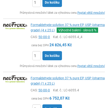
Do košíku
ks
Průmyslová množství látek za výhodnou cenu
Poptat větší množství
Formaldehyde solution 37 % pure EP, USP (pharma
grade) (4 x 25 L)
Výhodné balení - sleva
8 %
CAS:
50-00-0
Kat. č.
: LC-6055.4_4
24 826,45
Kč
cena bez DPH
Do košíku
ks
Průmyslová množství látek za výhodnou cenu
Poptat větší množství
Formaldehyde solution 37 % pure EP, USP (pharma
grade) (1 x 25 L)
CAS:
50-00-0
Kat. č.
: LC-6055.4
6 752,07
Kč
cena bez DPH