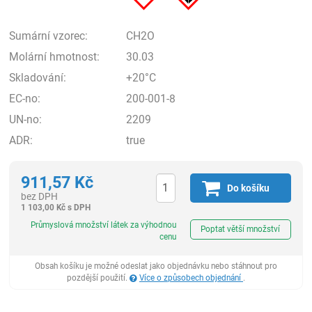
Sumární vzorec:
CH2O
Molární hmotnost:
30.03
Skladování:
+20°C
EC-no:
200-001-8
UN-no:
2209
ADR:
true
911,57
Kč
Do košíku
bez DPH
1 103,00
Kč
s DPH
ks
Průmyslová množství látek za výhodnou
Poptat větší množství
cenu
Obsah košíku je možné odeslat jako objednávku nebo stáhnout pro
pozdější použití.
Více o způsobech objednání
.