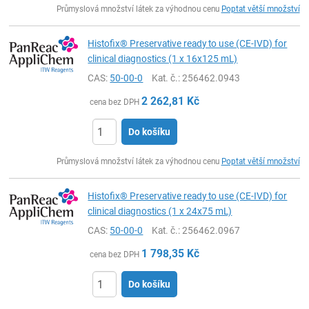
Průmyslová množství látek za výhodnou cenu
Poptat větší množství
Histofix® Preservative ready to use (CE-IVD) for
clinical diagnostics (1 x 16x125 mL)
CAS:
50-00-0
Kat. č.
: 256462.0943
2 262,81
Kč
cena bez DPH
Do košíku
ks
Průmyslová množství látek za výhodnou cenu
Poptat větší množství
Histofix® Preservative ready to use (CE-IVD) for
clinical diagnostics (1 x 24x75 mL)
CAS:
50-00-0
Kat. č.
: 256462.0967
1 798,35
Kč
cena bez DPH
Do košíku
ks