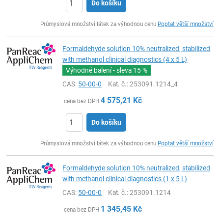
Do košíku
ks
Průmyslová množství látek za výhodnou cenu
Poptat větší množství
Formaldehyde solution 10% neutralized, stabilized
with methanol clinical diagnostics (4 x 5 L)
Výhodné balení - sleva
15 %
CAS:
50-00-0
Kat. č.
: 253091.1214_4
4 575,21
Kč
cena bez DPH
Do košíku
ks
Průmyslová množství látek za výhodnou cenu
Poptat větší množství
Formaldehyde solution 10% neutralized, stabilized
with methanol clinical diagnostics (1 x 5 L)
CAS:
50-00-0
Kat. č.
: 253091.1214
1 345,45
Kč
cena bez DPH