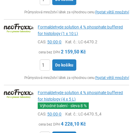
ks
Průmyslová množství látek za výhodnou cenu
Poptat větší množství
Formaldehyde solution 4 % phosphate buffered
for histology (1 x 10 L)
CAS:
50-00-0
Kat. č.
: LC-6470.2
2 159,50
Kč
cena bez DPH
Do košíku
ks
Průmyslová množství látek za výhodnou cenu
Poptat větší množství
Formaldehyde solution 4 % phosphate buffered
for histology (4 x 5 L)
Výhodné balení - sleva
8 %
CAS:
50-00-0
Kat. č.
: LC-6470.5_4
4 228,10
Kč
cena bez DPH