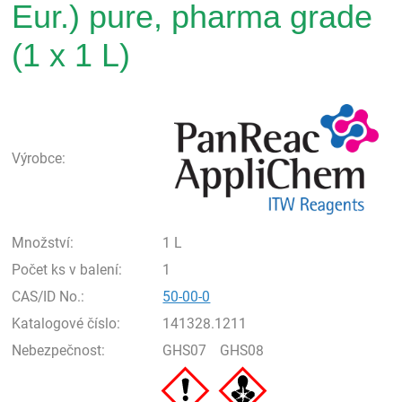
Eur.) pure, pharma grade
(1 x 1 L)
Pan
Výrobce:
Množství:
1 L
Počet ks v balení:
1
CAS/ID No.:
50-00-0
Katalogové číslo:
141328.1211
Nebezpečnost:
GHS07
GHS08