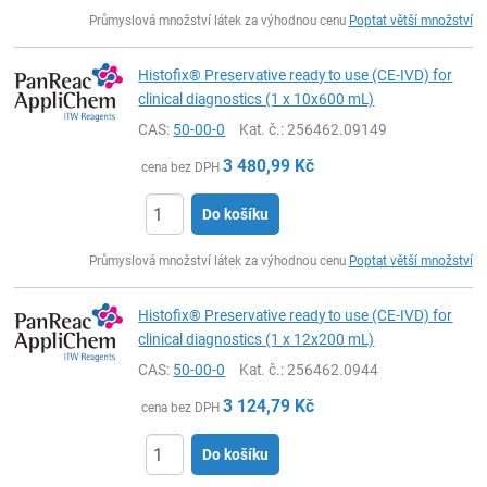
ks
Průmyslová množství látek za výhodnou cenu
Poptat větší množství
Histofix® Preservative ready to use (CE-IVD) for
clinical diagnostics (1 x 10x600 mL)
CAS:
50-00-0
Kat. č.
: 256462.09149
3 480,99
Kč
cena bez DPH
Do košíku
ks
Průmyslová množství látek za výhodnou cenu
Poptat větší množství
Histofix® Preservative ready to use (CE-IVD) for
clinical diagnostics (1 x 12x200 mL)
CAS:
50-00-0
Kat. č.
: 256462.0944
3 124,79
Kč
cena bez DPH
Do košíku
ks