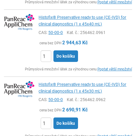
Průmyslová množství látek za výhodnou cenu
Poptat větší množství
Histofix® Preservative ready to use (CE-IVD) for
clinical diagnostics (1 x 45x40 mL)
CAS:
50-00-0
Kat. č.
: 256462.0961
2 944,63
Kč
cena bez DPH
Do košíku
ks
Průmyslová množství látek za výhodnou cenu
Poptat větší množství
Histofix® Preservative ready to use (CE-IVD) for
clinical diagnostics (1 x 45x30 mL)
CAS:
50-00-0
Kat. č.
: 256462.0962
2 690,91
Kč
cena bez DPH
Do košíku
ks