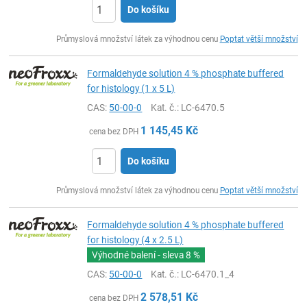
Do košíku
ks
Průmyslová množství látek za výhodnou cenu
Poptat větší množství
Formaldehyde solution 4 % phosphate buffered
for histology (1 x 5 L)
CAS:
50-00-0
Kat. č.
: LC-6470.5
1 145,45
Kč
cena bez DPH
Do košíku
ks
Průmyslová množství látek za výhodnou cenu
Poptat větší množství
Formaldehyde solution 4 % phosphate buffered
for histology (4 x 2.5 L)
Výhodné balení - sleva
8 %
CAS:
50-00-0
Kat. č.
: LC-6470.1_4
2 578,51
Kč
cena bez DPH