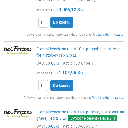
CAS:
50-00-0
Kat. č.
: LC-6464.1_4
4 066,12
Kč
cena bez DPH
Do košíku
ks
Průmyslová množství látek za výhodnou cenu
Poptat větší množství
Formaldehyde solution 10 % phosphate buffered
for histology (1 x 2.5 L)
CAS:
50-00-0
Kat. č.
: LC-6464.1
1 104,96
Kč
cena bez DPH
Do košíku
ks
Průmyslová množství látek za výhodnou cenu
Poptat větší množství
Formaldehyde solution 37 % pure EP, USP (pharma
grade) (4 x 2.5 L)
Výhodné balení - sleva
8 %
CAS:
50-00-0
Kat. č.
: LC-6055.2_4