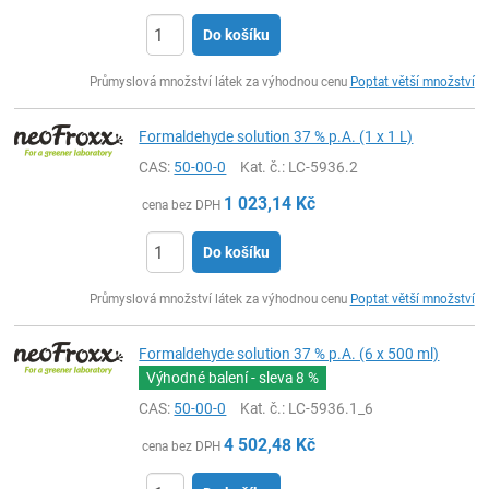
Do košíku
ks
Průmyslová množství látek za výhodnou cenu
Poptat větší množství
Formaldehyde solution 37 % p.A. (1 x 1 L)
CAS:
50-00-0
Kat. č.
: LC-5936.2
1 023,14
Kč
cena bez DPH
Do košíku
ks
Průmyslová množství látek za výhodnou cenu
Poptat větší množství
Formaldehyde solution 37 % p.A. (6 x 500 ml)
Výhodné balení - sleva
8 %
CAS:
50-00-0
Kat. č.
: LC-5936.1_6
4 502,48
Kč
cena bez DPH