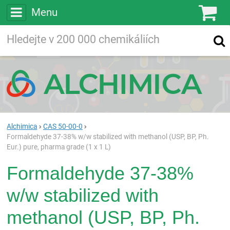
Menu
Ko
Vyhledávejte
Vyhledávání
ve více než
200 000
chemických látkách
Hledej
Alchimica
CAS 50-00-0
Formaldehyde 37-38% w/w stabilized with methanol (USP, BP, Ph.
Eur.) pure, pharma grade (1 x 1 L)
Formaldehyde 37-38%
w/w stabilized with
methanol (USP, BP, Ph.