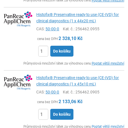
Průmyslová množství látek za výhodnou cenu
Poptat větší množství
Histofix® Preservative ready to use (CE-IVD) for
clinical diagnostics (1 x 44x20 mL)
CAS:
50-00-0
Kat. č.
: 256462.0955
2 328,10
Kč
cena bez DPH
Do košíku
ks
Průmyslová množství látek za výhodnou cenu
Poptat větší množství
Histofix® Preservative ready to use (CE-IVD) for
clinical diagnostics (1 x 45x10 mL)
CAS:
50-00-0
Kat. č.
: 256462.0905
2 133,06
Kč
cena bez DPH
Do košíku
ks
Průmyslová množství látek za výhodnou cenu
Poptat větší množství