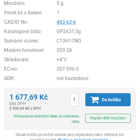
Množství:
5 g
Počet ks v balení:
1
CAS/ID No.:
483-63-6
Katalogové číslo:
GP2631,5g
Sumární vzorec:
C13H17NO
Molární hmotnost:
203.28
Skladování:
+4°C
EC-no:
207-596-3
ADR:
not hazardous
1 677,69
Kč
Do košíku
bez DPH
2 030,00
Kč
s DPH
ks
Průmyslová množství látek za výhodnou
Poptat větší množství
cenu
Obsah košíku je možné odeslat jako objednávku nebo stáhnout pro