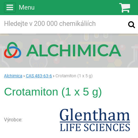
Menu
Ko
Vyhledávejte
Vyhledávání
ve více než
200 000
chemických látkách
Hledej
Alchimica
CAS 483-63-6
Crotamiton (1 x 5 g)
Crotamiton (1 x 5 g)
Gle
Výrobce: