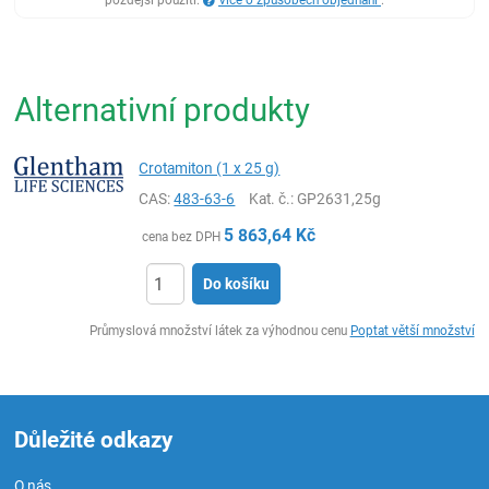
pozdější použití.
Více o způsobech objednání
.
Alternativní produkty
Crotamiton (1 x 25 g)
CAS:
483-63-6
Kat. č.
: GP2631,25g
5 863,64
Kč
cena bez DPH
Do košíku
ks
Průmyslová množství látek za výhodnou cenu
Poptat větší množství
Důležité odkazy
O nás