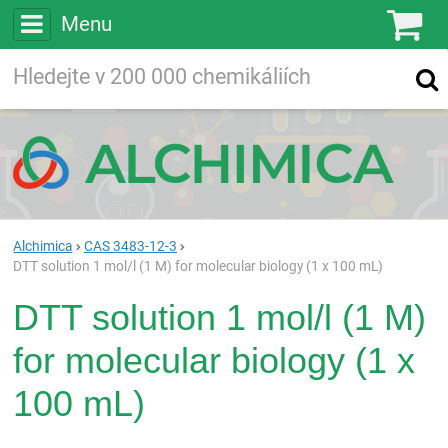
Menu
Ko
Vyhledávejte
Vyhledávání
ve více než
200 000
chemických látkách
Hledej
Alchimica
CAS 3483-12-3
DTT solution 1 mol/l (1 M) for molecular biology (1 x 100 mL)
DTT solution 1 mol/l (1 M)
for molecular biology (1 x
100 mL)