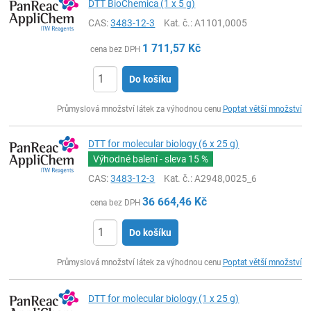
DTT BioChemica (1 x 5 g)
CAS:
3483-12-3
Kat. č.
: A1101,0005
1 711,57
Kč
cena bez DPH
Do košíku
ks
Průmyslová množství látek za výhodnou cenu
Poptat větší množství
DTT for molecular biology (6 x 25 g)
Výhodné balení - sleva
15 %
CAS:
3483-12-3
Kat. č.
: A2948,0025_6
36 664,46
Kč
cena bez DPH
Do košíku
ks
Průmyslová množství látek za výhodnou cenu
Poptat větší množství
DTT for molecular biology (1 x 25 g)