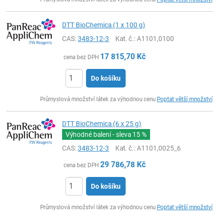
DTT BioChemica (1 x 100 g)
CAS:
3483-12-3
Kat. č.
: A1101,0100
17 815,70
Kč
cena bez DPH
Do košíku
ks
Průmyslová množství látek za výhodnou cenu
Poptat větší množství
DTT BioChemica (6 x 25 g)
Výhodné balení - sleva
15 %
CAS:
3483-12-3
Kat. č.
: A1101,0025_6
29 786,78
Kč
cena bez DPH
Do košíku
ks
Průmyslová množství látek za výhodnou cenu
Poptat větší množství