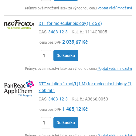
ks
Průmyslová množství látek za výhodnou cenu
Poptat větší množství
DTT for molecular biology (1 x 5 g)
CAS:
3483-12-3
Kat. č.
: 1114GR005
2 039,67
Kč
cena bez DPH
Do košíku
ks
Průmyslová množství látek za výhodnou cenu
Poptat větší množství
DTT solution 1 mol/l (1 M) for molecular biology (1
x 50 mL)
CAS:
3483-12-3
Kat. č.
: A3668,0050
1 485,12
Kč
cena bez DPH
Do košíku
ks
Průmyslová množství látek za výhodnou cenu
Poptat větší množství