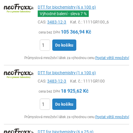
DTT for biochemistry (6 x 100 g)
Výhodné balení - sleva
7 %
CAS:
3483-12-3
Kat. č.
: 1111GR100_6
105 366,94
Kč
cena bez DPH
Do košíku
ks
Průmyslová množství látek za výhodnou cenu
Poptat větší množství
DTT for biochemistry (1 x 100 g)
CAS:
3483-12-3
Kat. č.
: 1111GR100
18 925,62
Kč
cena bez DPH
Do košíku
ks
Průmyslová množství látek za výhodnou cenu
Poptat větší množství
DTT for biochemistry (6 x 25 g)