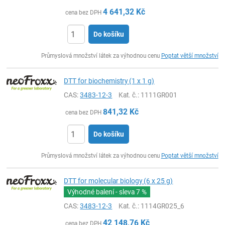
4 641,32
Kč
cena bez DPH
Do košíku
ks
Průmyslová množství látek za výhodnou cenu
Poptat větší množství
DTT for biochemistry (1 x 1 g)
CAS:
3483-12-3
Kat. č.
: 1111GR001
841,32
Kč
cena bez DPH
Do košíku
ks
Průmyslová množství látek za výhodnou cenu
Poptat větší množství
DTT for molecular biology (6 x 25 g)
Výhodné balení - sleva
7 %
CAS:
3483-12-3
Kat. č.
: 1114GR025_6
42 148,76
Kč
cena bez DPH