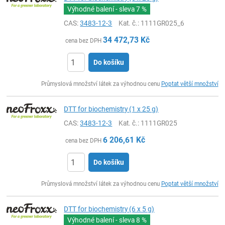
Výhodné balení - sleva
7 %
CAS:
3483-12-3
Kat. č.
: 1111GR025_6
34 472,73
Kč
cena bez DPH
Do košíku
ks
Průmyslová množství látek za výhodnou cenu
Poptat větší množství
DTT for biochemistry (1 x 25 g)
CAS:
3483-12-3
Kat. č.
: 1111GR025
6 206,61
Kč
cena bez DPH
Do košíku
ks
Průmyslová množství látek za výhodnou cenu
Poptat větší množství
DTT for biochemistry (6 x 5 g)
Výhodné balení - sleva
8 %