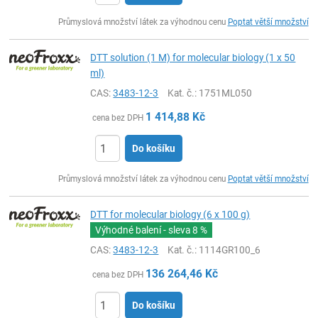
ks
Průmyslová množství látek za výhodnou cenu
Poptat větší množství
DTT solution (1 M) for molecular biology (1 x 50
ml)
CAS:
3483-12-3
Kat. č.
: 1751ML050
1 414,88
Kč
cena bez DPH
Do košíku
ks
Průmyslová množství látek za výhodnou cenu
Poptat větší množství
DTT for molecular biology (6 x 100 g)
Výhodné balení - sleva
8 %
CAS:
3483-12-3
Kat. č.
: 1114GR100_6
136 264,46
Kč
cena bez DPH
Do košíku