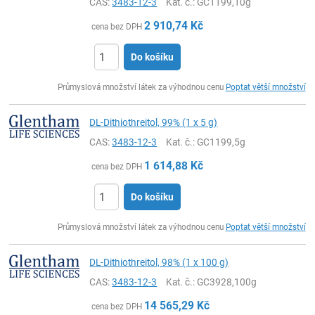
CAS:
3483-12-3
Kat. č.
: GC1199,10g
2 910,74
Kč
cena bez DPH
Do košíku
ks
Průmyslová množství látek za výhodnou cenu
Poptat větší množství
DL-Dithiothreitol, 99% (1 x 5 g)
CAS:
3483-12-3
Kat. č.
: GC1199,5g
1 614,88
Kč
cena bez DPH
Do košíku
ks
Průmyslová množství látek za výhodnou cenu
Poptat větší množství
DL-Dithiothreitol, 98% (1 x 100 g)
CAS:
3483-12-3
Kat. č.
: GC3928,100g
14 565,29
Kč
cena bez DPH