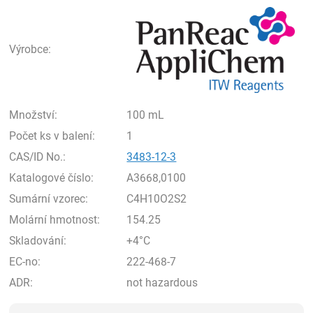
Pan
Výrobce:
Množství:
100 mL
Počet ks v balení:
1
CAS/ID No.:
3483-12-3
Katalogové číslo:
A3668,0100
Sumární vzorec:
C4H10O2S2
Molární hmotnost:
154.25
Skladování:
+4°C
EC-no:
222-468-7
ADR:
not hazardous