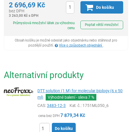
2 696,69
Kč
Do košíku
bez DPH
3 263,00
Kč
s DPH
ks
Průmyslová množství látek za výhodnou
Poptat větší množství
cenu
Obsah košíku je možné odeslat jako objednávku nebo stáhnout pro
pozdější použití.
Více o způsobech objednání
.
Alternativní produkty
DTT solution (1 M) for molecular biology (6 x 50
ml)
Výhodné balení - sleva
7 %
CAS:
3483-12-3
Kat. č.
: 1751ML050_6
7 879,34
Kč
cena bez DPH
Do košíku