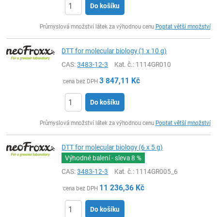
Do košíku
ks
Průmyslová množství látek za výhodnou cenu
Poptat větší množství
DTT for molecular biology (1 x 10 g)
CAS:
3483-12-3
Kat. č.
: 1114GR010
3 847,11
Kč
cena bez DPH
Do košíku
ks
Průmyslová množství látek za výhodnou cenu
Poptat větší množství
DTT for molecular biology (6 x 5 g)
Výhodné balení - sleva
8 %
CAS:
3483-12-3
Kat. č.
: 1114GR005_6
11 236,36
Kč
cena bez DPH
Do košíku