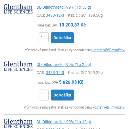
DL-Dithiothreitol, 99% (1 x 50 g)
CAS:
3483-12-3
Kat. č.
: GC1199,50g
10 200,83
Kč
cena bez DPH
Do košíku
ks
Průmyslová množství látek za výhodnou cenu
Poptat větší množství
DL-Dithiothreitol, 99% (1 x 25 g)
CAS:
3483-12-3
Kat. č.
: GC1199,25g
5 828,93
Kč
cena bez DPH
Do košíku
ks
Průmyslová množství látek za výhodnou cenu
Poptat větší množství
DL-Dithiothreitol, 99% (1 x 10 g)