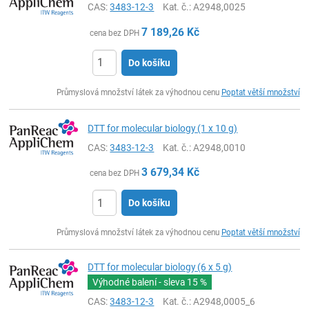
CAS:
3483-12-3
Kat. č.
: A2948,0025
7 189,26
Kč
cena bez DPH
Do košíku
ks
Průmyslová množství látek za výhodnou cenu
Poptat větší množství
DTT for molecular biology (1 x 10 g)
CAS:
3483-12-3
Kat. č.
: A2948,0010
3 679,34
Kč
cena bez DPH
Do košíku
ks
Průmyslová množství látek za výhodnou cenu
Poptat větší množství
DTT for molecular biology (6 x 5 g)
Výhodné balení - sleva
15 %
CAS:
3483-12-3
Kat. č.
: A2948,0005_6