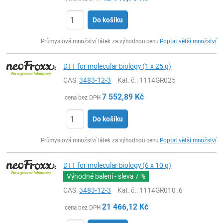
Do košíku
ks
Průmyslová množství látek za výhodnou cenu
Poptat větší množství
DTT for molecular biology (1 x 25 g)
CAS:
3483-12-3
Kat. č.
: 1114GR025
7 552,89
Kč
cena bez DPH
Do košíku
ks
Průmyslová množství látek za výhodnou cenu
Poptat větší množství
DTT for molecular biology (6 x 10 g)
Výhodné balení - sleva
7 %
CAS:
3483-12-3
Kat. č.
: 1114GR010_6
21 466,12
Kč
cena bez DPH