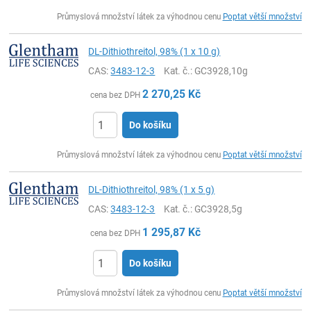
ks
Průmyslová množství látek za výhodnou cenu
Poptat větší množství
DL-Dithiothreitol, 98% (1 x 10 g)
CAS:
3483-12-3
Kat. č.
: GC3928,10g
2 270,25
Kč
cena bez DPH
Do košíku
ks
Průmyslová množství látek za výhodnou cenu
Poptat větší množství
DL-Dithiothreitol, 98% (1 x 5 g)
CAS:
3483-12-3
Kat. č.
: GC3928,5g
1 295,87
Kč
cena bez DPH
Do košíku
ks
Průmyslová množství látek za výhodnou cenu
Poptat větší množství