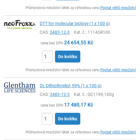
ks
Průmyslová množství látek za výhodnou cenu
Poptat větší množství
DTT for molecular biology (1 x 100 g)
CAS:
3483-12-3
Kat. č.
: 1114GR100
24 654,55
Kč
cena bez DPH
Do košíku
ks
Průmyslová množství látek za výhodnou cenu
Poptat větší množství
DL-Dithiothreitol, 99% (1 x 100 g)
CAS:
3483-12-3
Kat. č.
: GC1199,100g
17 480,17
Kč
cena bez DPH
Do košíku
ks
Průmyslová množství látek za výhodnou cenu
Poptat větší množství