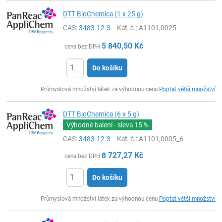
DTT BioChemica (1 x 25 g)
CAS:
3483-12-3
Kat. č.
: A1101,0025
5 840,50
Kč
cena bez DPH
Do košíku
ks
Průmyslová množství látek za výhodnou cenu
Poptat větší množství
DTT BioChemica (6 x 5 g)
Výhodné balení - sleva
15 %
CAS:
3483-12-3
Kat. č.
: A1101,0005_6
8 727,27
Kč
cena bez DPH
Do košíku
ks
Průmyslová množství látek za výhodnou cenu
Poptat větší množství