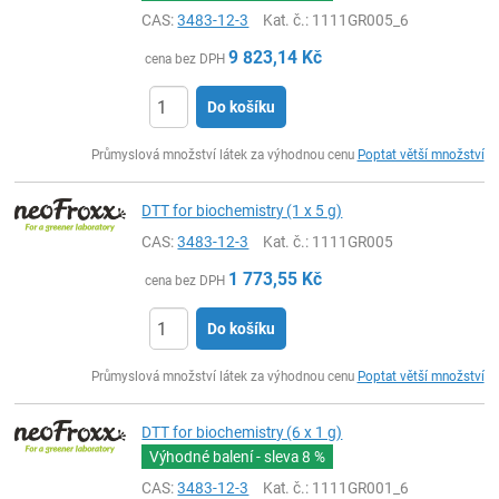
CAS:
3483-12-3
Kat. č.
: 1111GR005_6
9 823,14
Kč
cena bez DPH
Do košíku
ks
Průmyslová množství látek za výhodnou cenu
Poptat větší množství
DTT for biochemistry (1 x 5 g)
CAS:
3483-12-3
Kat. č.
: 1111GR005
1 773,55
Kč
cena bez DPH
Do košíku
ks
Průmyslová množství látek za výhodnou cenu
Poptat větší množství
DTT for biochemistry (6 x 1 g)
Výhodné balení - sleva
8 %
CAS:
3483-12-3
Kat. č.
: 1111GR001_6