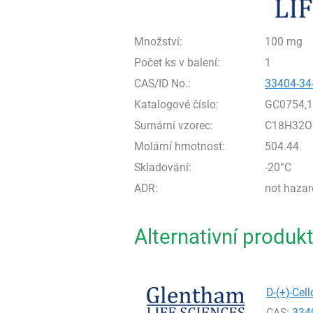
Množství:
100 mg
Počet ks v balení:
1
CAS/ID No.:
33404-34
Katalogové číslo:
GC0754,
Sumární vzorec:
C18H32O
Molární hmotnost:
504.44
Skladování:
-20°C
ADR:
not haza
Alternativní produk
D-(+)-Cel
CAS:
334