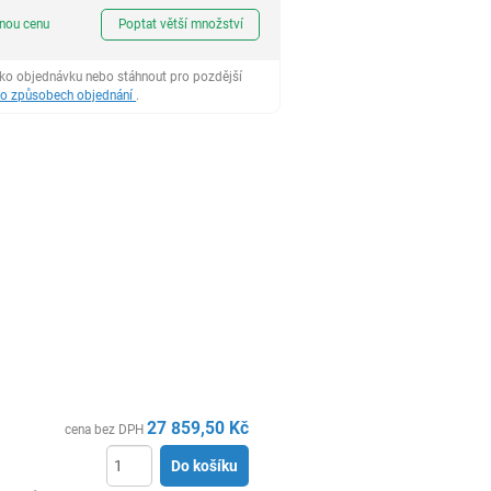
ks
dnou cenu
Poptat větší množství
ako objednávku nebo stáhnout pro pozdější
 o způsobech objednání
.
27 859,50
Kč
cena bez DPH
Do košíku