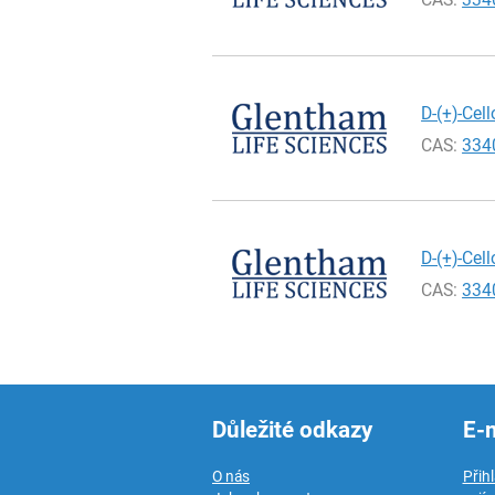
D-(+)-Cel
CAS:
334
D-(+)-Cel
CAS:
334
Důležité odkazy
E-
O nás
Přih