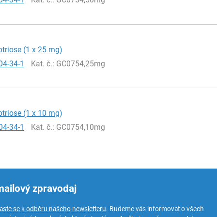
lotriose (1 x 25 mg)
04-34-1
Kat. č.
: GC0754,25mg
lotriose (1 x 10 mg)
04-34-1
Kat. č.
: GC0754,10mg
mailový zpravodaj
laste se k odběru našeho newsletteru
. Budeme vás informovat o všech