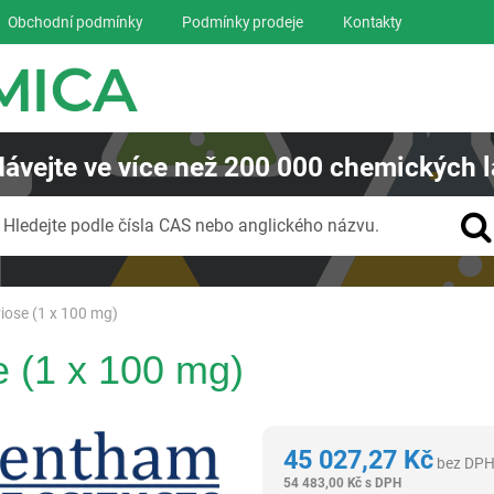
Obchodní podmínky
Podmínky prodeje
Kontakty
ávejte
ve více než
200 000
chemických l
Vyhledávání
Hledejte podle čísla CAS nebo anglického názvu.
riose (1 x 100 mg)
e (1 x 100 mg)
Glentham Life Sciences Ltd
45 027,27
Kč
bez DP
54 483,00
Kč
s DPH