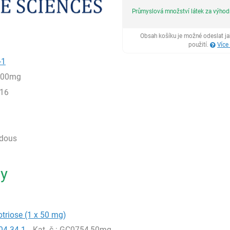
Průmyslová množství látek za výho
Obsah košíku je možné odeslat j
použití.
Více
-1
100mg
16
rdous
ty
lotriose (1 x 50 mg)
04-34-1
Kat. č.
: GC0754,50mg