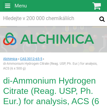
Menu
Ko
Vyhledávejte
Vyhledávání
ve více než
200 000
chemických látkách
Hledej
Alchimica
CAS 3012-65-5
di-Ammonium Hydrogen Citrate (Reag. USP, Ph. Eur.) for analysis,
ACS (6 x 500 g)
di-Ammonium Hydrogen
Citrate (Reag. USP, Ph.
Eur.) for analysis, ACS (6