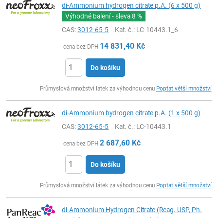
di-Ammonium hydrogen citrate p.A. (6 x 500 g)
Výhodné balení - sleva
8 %
CAS:
3012-65-5
Kat. č.
: LC-10443.1_6
14 831,40
Kč
cena bez DPH
Do košíku
ks
Průmyslová množství látek za výhodnou cenu
Poptat větší množství
di-Ammonium hydrogen citrate p.A. (1 x 500 g)
CAS:
3012-65-5
Kat. č.
: LC-10443.1
2 687,60
Kč
cena bez DPH
Do košíku
ks
Průmyslová množství látek za výhodnou cenu
Poptat větší množství
di-Ammonium Hydrogen Citrate (Reag. USP, Ph.