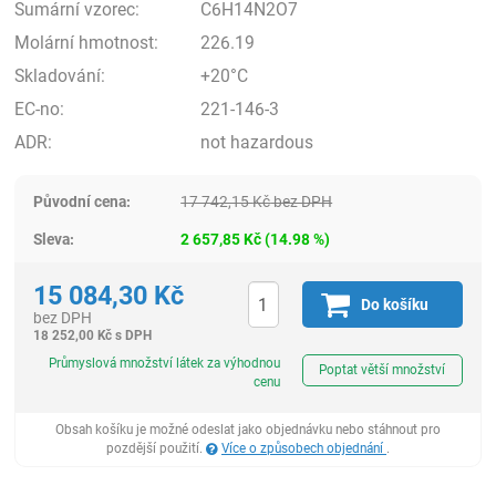
Sumární vzorec:
C6H14N2O7
Molární hmotnost:
226.19
Skladování:
+20°C
EC-no:
221-146-3
ADR:
not hazardous
Původní cena:
17 742,15
Kč
bez DPH
Sleva:
2 657,85
Kč
(
14.98
%)
15 084,30
Kč
Do košíku
bez DPH
18 252,00
Kč
s DPH
ks
Průmyslová množství látek za výhodnou
Poptat větší množství
cenu
Obsah košíku je možné odeslat jako objednávku nebo stáhnout pro
pozdější použití.
Více o způsobech objednání
.