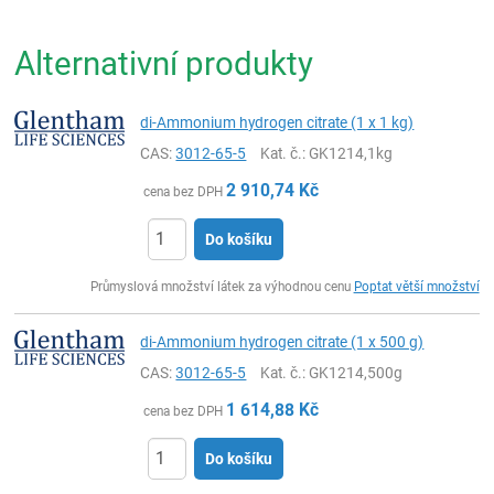
Alternativní produkty
di-Ammonium hydrogen citrate (1 x 1 kg)
CAS:
3012-65-5
Kat. č.
: GK1214,1kg
2 910,74
Kč
cena bez DPH
Do košíku
ks
Průmyslová množství látek za výhodnou cenu
Poptat větší množství
di-Ammonium hydrogen citrate (1 x 500 g)
CAS:
3012-65-5
Kat. č.
: GK1214,500g
1 614,88
Kč
cena bez DPH
Do košíku
ks