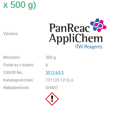
x 500 g)
Pan
Výrobce:
Množství:
500 g
Počet ks v balení:
6
CAS/ID No.:
3012-65-5
Katalogové číslo:
131120.1210_6
Nebezpečnost:
GHS07