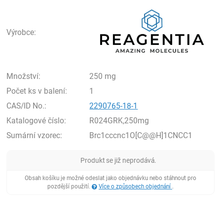
Rea
Výrobce:
Množství:
250 mg
Počet ks v balení:
1
CAS/ID No.:
2290765-18-1
Katalogové číslo:
R024GRK,250mg
Sumární vzorec:
Brc1cccnc1O[C@@H]1CNCC1
Produkt se již neprodává.
Obsah košíku je možné odeslat jako objednávku nebo stáhnout pro
pozdější použití.
Více o způsobech objednání
.