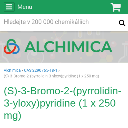
Menu
Ko
Vyhledávejte
Vyhledávání
ve více než
200 000
chemických látkách
Hledej
Alchimica
CAS 2290765-18-1
(S)-3-Bromo-2-(pyrrolidin-3-yloxy)pyridine (1 x 250 mg)
(S)-3-Bromo-2-(pyrrolidin-
3-yloxy)pyridine (1 x 250
mg)