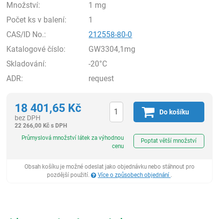
Množství:
1 mg
Počet ks v balení:
1
CAS/ID No.:
212558-80-0
Katalogové číslo:
GW3304,1mg
Skladování:
-20°C
ADR:
request
18 401,65
Kč
Do košíku
bez DPH
22 266,00
Kč
s DPH
ks
Průmyslová množství látek za výhodnou
Poptat větší množství
cenu
Obsah košíku je možné odeslat jako objednávku nebo stáhnout pro
pozdější použití.
Více o způsobech objednání
.