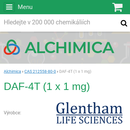
Menu
Ko
Vyhledávejte
Vyhledávání
ve více než
200 000
chemických látkách
Hledej
Alchimica
CAS 212558-80-0
DAF-4T (1 x 1 mg)
DAF-4T (1 x 1 mg)
Gle
Výrobce: