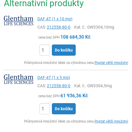
Alternativní produkty
DAF-4T (1 x 10 mg)
CAS:
212558-80-0
Kat. č.
: GW3304,10mg
108 684,30
Kč
cena bez DPH
Do košíku
ks
Průmyslová množství látek za výhodnou cenu
Poptat větší množství
DAF-4T (1 x 5 mg)
CAS:
212558-80-0
Kat. č.
: GW3304,5mg
61 936,36
Kč
cena bez DPH
Do košíku
ks
Průmyslová množství látek za výhodnou cenu
Poptat větší množství