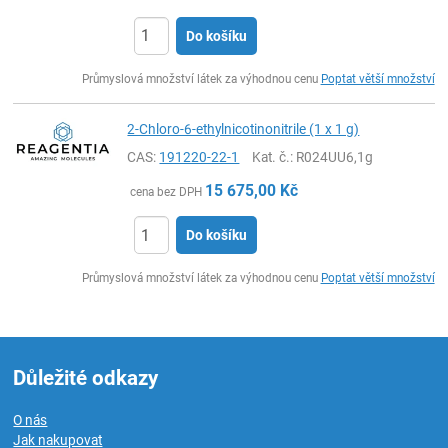
Do košíku
ks
Průmyslová množství látek za výhodnou cenu
Poptat větší množství
2-Chloro-6-ethylnicotinonitrile (1 x 1 g)
CAS:
191220-22-1
Kat. č.
: R024UU6,1g
15 675,00
Kč
cena bez DPH
Do košíku
ks
Průmyslová množství látek za výhodnou cenu
Poptat větší množství
Důležité odkazy
O nás
Jak nakupovat