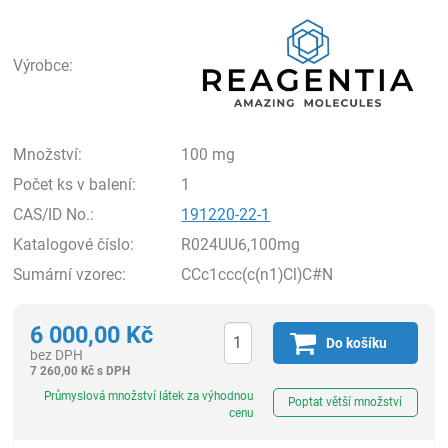
Rea
Výrobce:
Množství:
100 mg
Počet ks v balení:
1
CAS/ID No.:
191220-22-1
Katalogové číslo:
R024UU6,100mg
Sumární vzorec:
CCc1ccc(c(n1)Cl)C#N
6 000,00
Kč
Do košíku
bez DPH
7 260,00
Kč
s DPH
ks
Průmyslová množství látek za výhodnou
Poptat větší množství
cenu