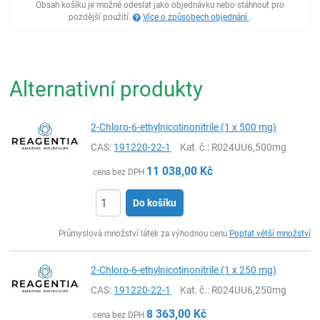
Obsah košíku je možné odeslat jako objednávku nebo stáhnout pro
pozdější použití.
Více o způsobech objednání
.
Alternativní produkty
2-Chloro-6-ethylnicotinonitrile (1 x 500 mg)
CAS:
191220-22-1
Kat. č.
: R024UU6,500mg
11 038,00
Kč
cena bez DPH
Do košíku
ks
Průmyslová množství látek za výhodnou cenu
Poptat větší množství
2-Chloro-6-ethylnicotinonitrile (1 x 250 mg)
CAS:
191220-22-1
Kat. č.
: R024UU6,250mg
8 363,00
Kč
cena bez DPH