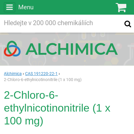
Menu
Ko
Vyhledávejte
Vyhledávání
ve více než
200 000
chemických látkách
Hledej
Alchimica
CAS 191220-22-1
2-Chloro-6-ethylnicotinonitrile (1 x 100 mg)
2-Chloro-6-
ethylnicotinonitrile (1 x
100 mg)