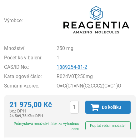
Rea
Výrobce:
Množství:
250 mg
Počet ks v balení:
1
CAS/ID No.:
1889254-81-2
Katalogové číslo:
R024V0T,250mg
Sumární vzorec:
O=C(C1=NN(C2CCC2)C=C1)O
21 975,00
Kč
Do košíku
bez DPH
26 589,75
Kč
s DPH
ks
Průmyslová množství látek za výhodnou
Poptat větší množství
cenu