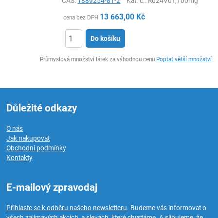
CAS:
1889254-81-2
Kat. č.
: R024V0T,100mg
13 663,00
Kč
cena bez DPH
Do košíku
ks
Průmyslová množství látek za výhodnou cenu
Poptat větší množství
Důležité odkazy
O nás
Jak nakupovat
Obchodní podmínky
Kontakty
E-mailový zpravodaj
Přihlaste se k odběru našeho newsletteru
. Budeme vás informovat o
všech zajímavých akcích a slevách, které chystáme. A slibujeme, že