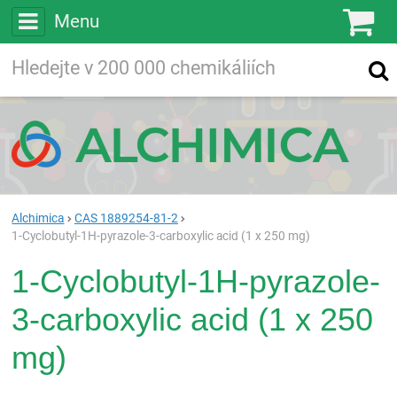
Menu
Ko
Vyhledávejte
Vyhledávání
ve více než
200 000
chemických látkách
Hledej
Alchimica
CAS 1889254-81-2
1-Cyclobutyl-1H-pyrazole-3-carboxylic acid (1 x 250 mg)
1-Cyclobutyl-1H-pyrazole-
3-carboxylic acid (1 x 250
mg)