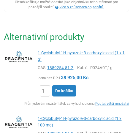
Obsah košíku je možné odeslat jako objednávku nebo stáhnout pro
pozdější použití.
Více o způsobech objednání
.
Alternativní produkty
1-Cyclobutyl-1H-pyrazole-3-carboxylic acid (1 x 1
g)
CAS:
1889254-81-2
Kat. č.
: R024V0T,1g
38 925,00
Kč
cena bez DPH
Do košíku
ks
Průmyslová množství látek za výhodnou cenu
Poptat větší množství
1-Cyclobutyl-1H-pyrazole-3-carboxylic acid (1 x
100 mg)