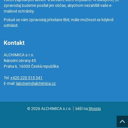
zpravodaj budeme posílat jen občas, abychom nezahltili vaše e-
mailové schránky.
Pokud se vám zpravodaj přestane líbit, máte možnost se kdykoli
odhlásit.
Kontakt
ALCHIMICA s.r.o.
Národní obrany 45
Praha 6
,
16000
Česká republika
Tel:
+420 220 515 541
E-mail:
labchem@alchimica.cz
© 2026 ALCHIMICA s.r.o.
běží na
Shopio
Naho