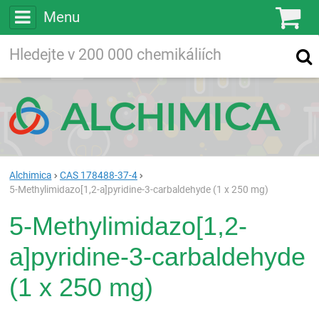
Menu
Ko
Vyhledávejte
Vyhledávání
ve více než
200 000
chemických látkách
Hledej
Alchimica
CAS 178488-37-4
5-Methylimidazo[1,2-a]pyridine-3-carbaldehyde (1 x 250 mg)
5-Methylimidazo[1,2-
a]pyridine-3-carbaldehyde
(1 x 250 mg)