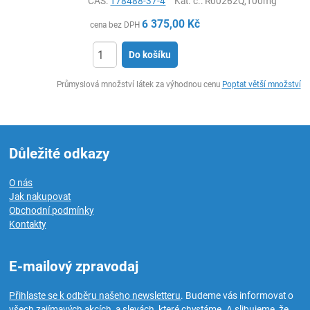
CAS:
178488-37-4
Kat. č.
: R00262Q,100mg
6 375,00
Kč
cena bez DPH
Do košíku
ks
Průmyslová množství látek za výhodnou cenu
Poptat větší množství
Důležité odkazy
O nás
Jak nakupovat
Obchodní podmínky
Kontakty
E-mailový zpravodaj
Přihlaste se k odběru našeho newsletteru
. Budeme vás informovat o
všech zajímavých akcích a slevách, které chystáme. A slibujeme, že