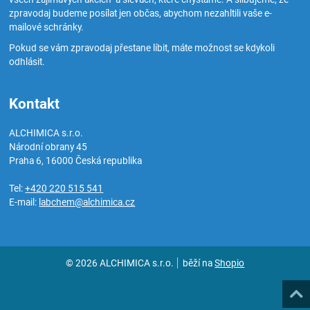
zpravodaj budeme posílat jen občas, abychom nezahltili vaše e-
mailové schránky.
Pokud se vám zpravodaj přestane líbit, máte možnost se kdykoli
odhlásit.
Kontakt
ALCHIMICA s.r.o.
Národní obrany 45
Praha 6
,
16000
Česká republika
Tel:
+420 220 515 541
E-mail:
labchem@alchimica.cz
© 2026 ALCHIMICA s.r.o.
běží na
Shopio
Naho