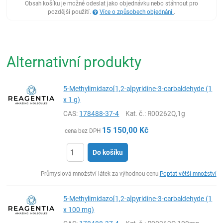
Obsah košíku je možné odeslat jako objednávku nebo stáhnout pro
pozdější použití.
Více o způsobech objednání
.
Alternativní produkty
5-Methylimidazo[1,2-a]pyridine-3-carbaldehyde (1
x 1 g)
CAS:
178488-37-4
Kat. č.
: R00262Q,1g
15 150,00
Kč
cena bez DPH
Do košíku
ks
Průmyslová množství látek za výhodnou cenu
Poptat větší množství
5-Methylimidazo[1,2-a]pyridine-3-carbaldehyde (1
x 100 mg)