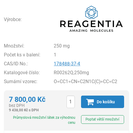
Rea
Výrobce:
Množství:
250 mg
Počet ks v balení:
1
CAS/ID No.:
178488-37-4
Katalogové číslo:
R00262Q,250mg
Sumární vzorec:
O=CC1=CN=C2N1C(C)=CC=C2
7 800,00
Kč
Do košíku
bez DPH
9 438,00
Kč
s DPH
ks
Průmyslová množství látek za výhodnou
Poptat větší množství
cenu