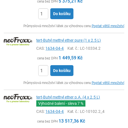
5 375,21
Kč
cena bez DPH
Do košíku
ks
Průmyslová množství látek za výhodnou cenu
Poptat větší množství
tert-Butyl methyl ether pure (1 x 2.5 L)
CAS:
1634-04-4
Kat. č.
: LC-10334.2
1 449,59
Kč
cena bez DPH
Do košíku
ks
Průmyslová množství látek za výhodnou cenu
Poptat větší množství
tert-Butyl methyl ether p.A. (4 x 2.5 L)
Výhodné balení - sleva
7 %
CAS:
1634-04-4
Kat. č.
: LC-10102.2_4
13 517,36
Kč
cena bez DPH