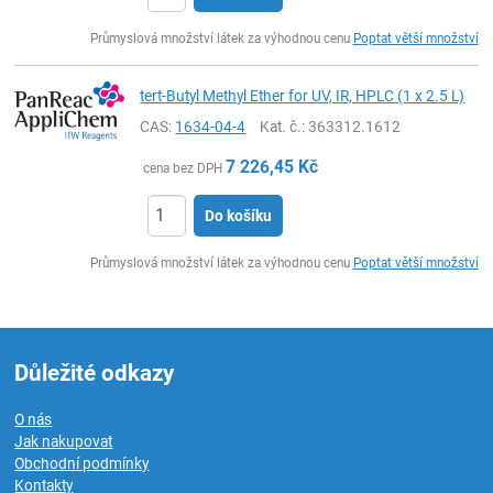
ks
Průmyslová množství látek za výhodnou cenu
Poptat větší množství
tert-Butyl Methyl Ether for UV, IR, HPLC (1 x 2.5 L)
CAS:
1634-04-4
Kat. č.
: 363312.1612
7 226,45
Kč
cena bez DPH
Do košíku
ks
Průmyslová množství látek za výhodnou cenu
Poptat větší množství
Důležité odkazy
O nás
Jak nakupovat
Obchodní podmínky
Kontakty