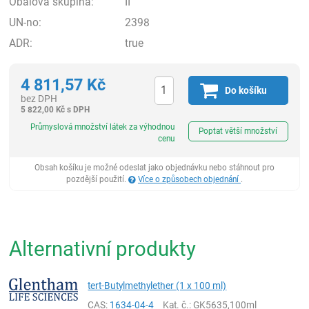
Obalová skupina:
II
UN-no:
2398
ADR:
true
4 811,57
Kč
Do košíku
bez DPH
5 822,00
Kč
s DPH
ks
Průmyslová množství látek za výhodnou
Poptat větší množství
cenu
Obsah košíku je možné odeslat jako objednávku nebo stáhnout pro
pozdější použití.
Více o způsobech objednání
.
Alternativní produkty
tert-Butylmethylether (1 x 100 ml)
CAS:
1634-04-4
Kat. č.
: GK5635,100ml