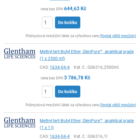
644,63
Kč
cena bez DPH
Do košíku
ks
Průmyslová množství látek za výhodnou cenu
Poptat větší množství
Methyl tert-Butyl Ether, GlenPure™, analytical grade
(1 x 2500 ml)
CAS:
1634-04-4
Kat. č.
: GS6316,2500ml
3 786,78
Kč
cena bez DPH
Do košíku
ks
Průmyslová množství látek za výhodnou cenu
Poptat větší množství
Methyl tert-Butyl Ether, GlenPure™, analytical grade
(1 x 1 l)
CAS:
1634-04-4
Kat. č.
: GS6316,1l