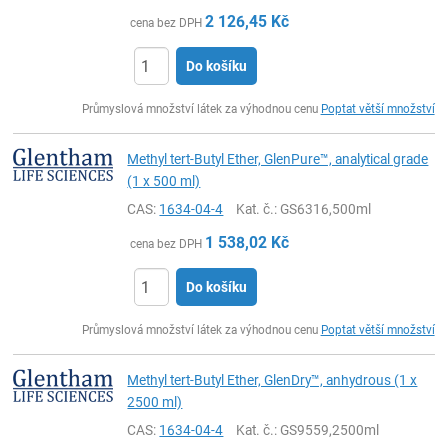
2 126,45
Kč
cena bez DPH
Do košíku
ks
Průmyslová množství látek za výhodnou cenu
Poptat větší množství
Methyl tert-Butyl Ether, GlenPure™, analytical grade
(1 x 500 ml)
CAS:
1634-04-4
Kat. č.
: GS6316,500ml
1 538,02
Kč
cena bez DPH
Do košíku
ks
Průmyslová množství látek za výhodnou cenu
Poptat větší množství
Methyl tert-Butyl Ether, GlenDry™, anhydrous (1 x
2500 ml)
CAS:
1634-04-4
Kat. č.
: GS9559,2500ml