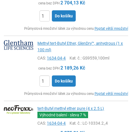
2 704,13
Kč
cena bez DPH
Do košíku
ks
Průmyslová množství látek za výhodnou cenu
Poptat větší množství
Methyl tert-Butyl Ether, GlenDry™, anhydrous (1 x
100 ml)
CAS:
1634-04-4
Kat. č.
: GS9559,100ml
2 189,26
Kč
cena bez DPH
Do košíku
ks
Průmyslová množství látek za výhodnou cenu
Poptat větší množství
tert-Butyl methyl ether pure (4 x 2.5 L)
Výhodné balení - sleva
7 %
CAS:
1634-04-4
Kat. č.
: LC-10334.2_4