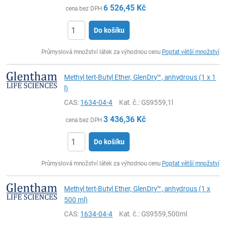
6 526,45
Kč
cena bez DPH
Do košíku
ks
Průmyslová množství látek za výhodnou cenu
Poptat větší množství
Methyl tert-Butyl Ether, GlenDry™, anhydrous (1 x 1
l)
CAS:
1634-04-4
Kat. č.
: GS9559,1l
3 436,36
Kč
cena bez DPH
Do košíku
ks
Průmyslová množství látek za výhodnou cenu
Poptat větší množství
Methyl tert-Butyl Ether, GlenDry™, anhydrous (1 x
500 ml)
CAS:
1634-04-4
Kat. č.
: GS9559,500ml