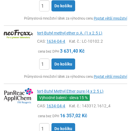
Do košíku
ks
Průmyslová množství látek za výhodnou cenu
Poptat větší množství
tert-Butyl methyl ether p.A. (1 x 2.5 L)
CAS:
1634-04-4
Kat. č.
: LC-10102.2
3 631,40
Kč
cena bez DPH
Do košíku
ks
Průmyslová množství látek za výhodnou cenu
Poptat větší množství
tert-Butyl Methyl Ether pure (4 x 2.5 L)
Výhodné balení - sleva
15 %
CAS:
1634-04-4
Kat. č.
: 143312.1612_4
16 357,02
Kč
cena bez DPH
Do košíku