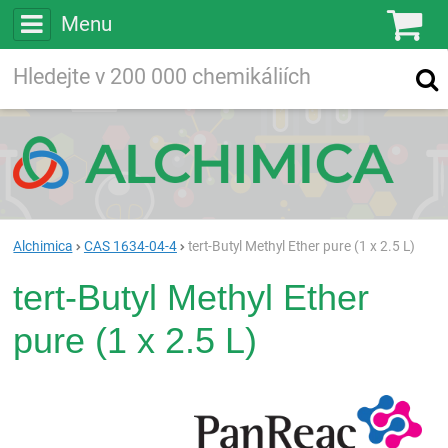
Menu
Ko
Vyhledávejte
Vyhledávání
ve více než
200 000
chemických látkách
Hledej
Alchimica
CAS 1634-04-4
tert-Butyl Methyl Ether pure (1 x 2.5 L)
tert-Butyl Methyl Ether
pure (1 x 2.5 L)
Pan