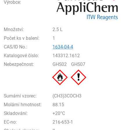
Výrobce:
Množství:
2.5 L
Počet ks v balení:
1
CAS/ID No.:
1634-04-4
Katalogové číslo:
143312.1612
Nebezpečnost:
GHS02
GHS07
Sumární vzorec:
(CH3)3COCH3
Molární hmotnost:
88.15
Skladování:
+20°C
EC-no:
216-653-1