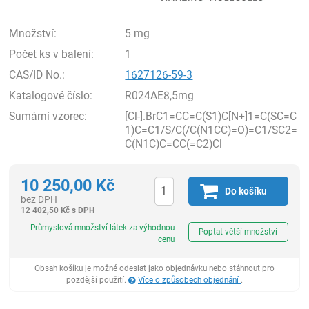
Množství:
5 mg
Počet ks v balení:
1
CAS/ID No.:
1627126-59-3
Katalogové číslo:
R024AE8,5mg
Sumární vzorec:
[Cl-].BrC1=CC=C(S1)C[N+]1=C(SC=C
1)C=C1/S/C(/C(N1CC)=O)=C1/SC2=
C(N1C)C=CC(=C2)Cl
10 250,00
Kč
Do košíku
bez DPH
12 402,50
Kč
s DPH
ks
Průmyslová množství látek za výhodnou
Poptat větší množství
cenu
Obsah košíku je možné odeslat jako objednávku nebo stáhnout pro
pozdější použití.
Více o způsobech objednání
.