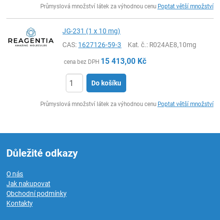
Průmyslová množství látek za výhodnou cenu
Poptat větší množství
JG-231 (1 x 10 mg)
CAS:
1627126-59-3
Kat. č.
: R024AE8,10mg
15 413,00
Kč
cena bez DPH
Do košíku
ks
Průmyslová množství látek za výhodnou cenu
Poptat větší množství
Důležité odkazy
O nás
Jak nakupovat
Obchodní podmínky
Kontakty