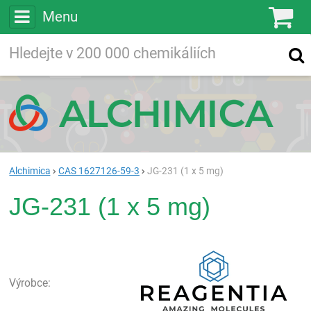
Menu
Ko
Vyhledávejte
Vyhledávání
ve více než
200 000
chemických látkách
Hledej
Alchimica
CAS 1627126-59-3
JG-231 (1 x 5 mg)
JG-231 (1 x 5 mg)
Rea
Výrobce: