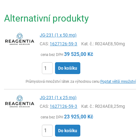
Alternativní produkty
JG-231 (1 x 50 mg)
CAS:
1627126-59-3
Kat. č.
: R024AE8,50mg
39 525,00
Kč
cena bez DPH
Do košíku
ks
Průmyslová množství látek za výhodnou cenu
Poptat větší množství
JG-231 (1 x 25 mg)
CAS:
1627126-59-3
Kat. č.
: R024AE8,25mg
23 925,00
Kč
cena bez DPH
Do košíku
ks