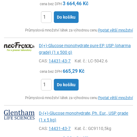
3 664,46
Kč
cena bez DPH
Do košíku
ks
Průmyslová množství látek za výhodnou cenu
Poptat větší množství
D(+)-Glucose monohydrate pure EP, USP (pharma
grade) (1 x 500 g)
CAS:
14431-43-7
Kat. č.
: LC-5042.6
665,29
Kč
cena bez DPH
Do košíku
ks
Průmyslová množství látek za výhodnou cenu
Poptat větší množství
D-(+)-Glucose monohydrate, Ph. Eur., USP grade
(1 x 5 kg)
CAS:
14431-43-7
Kat. č.
: GC9110,5kg