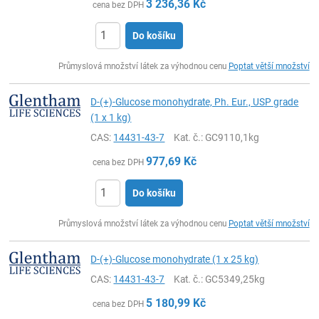
3 236,36
Kč
cena bez DPH
Do košíku
ks
Průmyslová množství látek za výhodnou cenu
Poptat větší množství
D-(+)-Glucose monohydrate, Ph. Eur., USP grade
(1 x 1 kg)
CAS:
14431-43-7
Kat. č.
: GC9110,1kg
977,69
Kč
cena bez DPH
Do košíku
ks
Průmyslová množství látek za výhodnou cenu
Poptat větší množství
D-(+)-Glucose monohydrate (1 x 25 kg)
CAS:
14431-43-7
Kat. č.
: GC5349,25kg
5 180,99
Kč
cena bez DPH