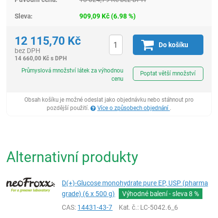
Sleva:
909,09
Kč
(
6.98
%)
12 115,70
Kč
Do košíku
bez DPH
14 660,00
Kč
s DPH
ks
Průmyslová množství látek za výhodnou
Poptat větší množství
cenu
Obsah košíku je možné odeslat jako objednávku nebo stáhnout pro
pozdější použití.
Více o způsobech objednání
.
Alternativní produkty
D(+)-Glucose monohydrate pure EP, USP (pharma
grade) (6 x 500 g)
Výhodné balení - sleva
8 %
CAS:
14431-43-7
Kat. č.
: LC-5042.6_6