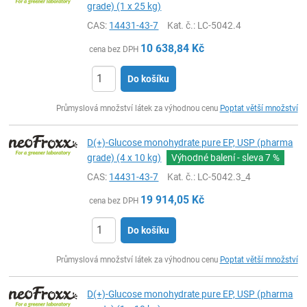
grade) (1 x 25 kg)
CAS:
14431-43-7
Kat. č.
: LC-5042.4
10 638,84
Kč
cena bez DPH
Do košíku
ks
Průmyslová množství látek za výhodnou cenu
Poptat větší množství
D(+)-Glucose monohydrate pure EP, USP (pharma
grade) (4 x 10 kg)
Výhodné balení - sleva
7 %
CAS:
14431-43-7
Kat. č.
: LC-5042.3_4
19 914,05
Kč
cena bez DPH
Do košíku
ks
Průmyslová množství látek za výhodnou cenu
Poptat větší množství
D(+)-Glucose monohydrate pure EP, USP (pharma