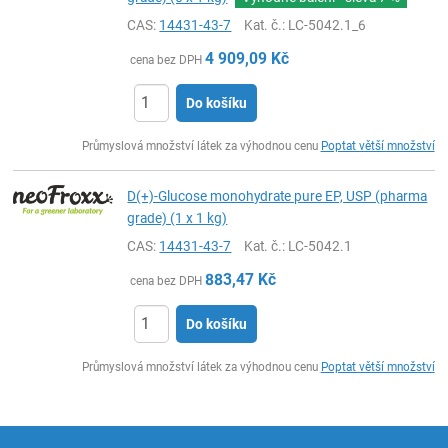
CAS:
14431-43-7
Kat. č.
: LC-5042.1_6
4 909,09
Kč
cena bez DPH
Do košíku
ks
Průmyslová množství látek za výhodnou cenu
Poptat větší množství
D(+)-Glucose monohydrate pure EP, USP (pharma
grade) (1 x 1 kg)
CAS:
14431-43-7
Kat. č.
: LC-5042.1
883,47
Kč
cena bez DPH
Do košíku
ks
Průmyslová množství látek za výhodnou cenu
Poptat větší množství