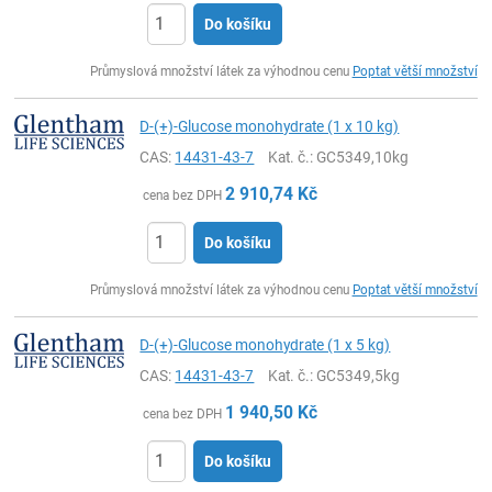
Do košíku
ks
Průmyslová množství látek za výhodnou cenu
Poptat větší množství
D-(+)-Glucose monohydrate (1 x 10 kg)
CAS:
14431-43-7
Kat. č.
: GC5349,10kg
2 910,74
Kč
cena bez DPH
Do košíku
ks
Průmyslová množství látek za výhodnou cenu
Poptat větší množství
D-(+)-Glucose monohydrate (1 x 5 kg)
CAS:
14431-43-7
Kat. č.
: GC5349,5kg
1 940,50
Kč
cena bez DPH
Do košíku
ks