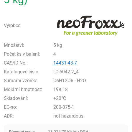
neo
Výrobce:
Množství:
5 kg
Počet ks v balení:
4
CAS/ID No.:
14431-43-7
Katalogové číslo:
LC-5042.2_4
Sumární vzorec:
C6H12O6 · H2O
Molární hmotnost:
198.18
Skladování:
+20°C
EC-no:
200-075-1
ADR:
not hazardous
Původní cena:
13 024,79
Kč
bez DPH