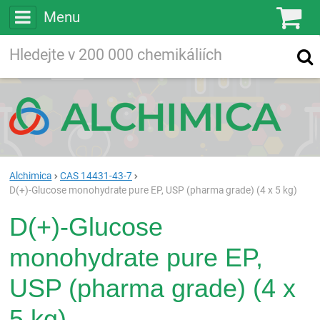
Menu
Ko
Vyhledávejte
Vyhledávání
ve více než
200 000
chemických látkách
Hledej
Alchimica
CAS 14431-43-7
D(+)-Glucose monohydrate pure EP, USP (pharma grade) (4 x 5 kg)
D(+)-Glucose
monohydrate pure EP,
USP (pharma grade) (4 x
5 kg)