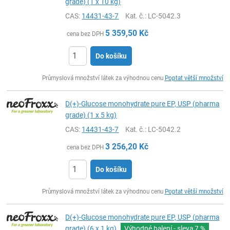
grade) (1 x 10 kg)
CAS:
14431-43-7
Kat. č.
: LC-5042.3
5 359,50
Kč
cena bez DPH
Do košíku
ks
Průmyslová množství látek za výhodnou cenu
Poptat větší množství
D(+)-Glucose monohydrate pure EP, USP (pharma
grade) (1 x 5 kg)
CAS:
14431-43-7
Kat. č.
: LC-5042.2
3 256,20
Kč
cena bez DPH
Do košíku
ks
Průmyslová množství látek za výhodnou cenu
Poptat větší množství
D(+)-Glucose monohydrate pure EP, USP (pharma
grade) (6 x 1 kg)
Výhodné balení - sleva
7 %