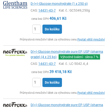
D-(+)-Glucose monohydrate (1 x 250 g)
CAS:
14431-43-7
Kat. č.
: GC5349,250g
406,61
Kč
cena bez DPH
Do košíku
ks
Průmyslová množství látek za výhodnou cenu
Poptat větší množství
D(+)-Glucose monohydrate pure EP, USP (pharma
grade) (4 x 25 kg)
Výhodné balení - sleva
7 %
CAS:
14431-43-7
Kat. č.
: LC-5042.4_4
39 418,18
Kč
cena bez DPH
Do košíku
ks
Průmyslová množství látek za výhodnou cenu
Poptat větší množství
D(+)-Glucose monohydrate pure EP, USP (pharma