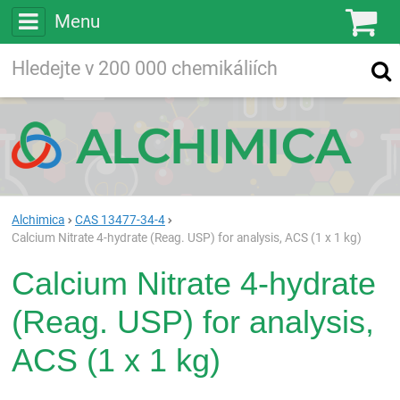
Menu
Ko
Vyhledávejte
Vyhledávání
ve více než
200 000
chemických látkách
Hledej
Alchimica
CAS 13477-34-4
Calcium Nitrate 4-hydrate (Reag. USP) for analysis, ACS (1 x 1 kg)
Calcium Nitrate 4-hydrate
(Reag. USP) for analysis,
ACS (1 x 1 kg)