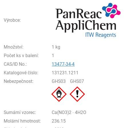
Pan
Výrobce:
Množství:
1 kg
Počet ks v balení:
1
CAS/ID No.:
13477-34-4
Katalogové číslo:
131231.1211
Nebezpečnost:
GHS03
GHS07
Sumární vzorec:
Ca(NO3)2 · 4H2O
Molární hmotnost:
236.15