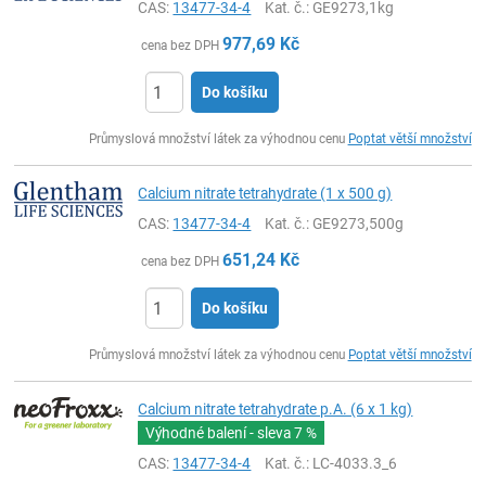
CAS:
13477-34-4
Kat. č.
: GE9273,1kg
977,69
Kč
cena bez DPH
Do košíku
ks
Průmyslová množství látek za výhodnou cenu
Poptat větší množství
Calcium nitrate tetrahydrate (1 x 500 g)
CAS:
13477-34-4
Kat. č.
: GE9273,500g
651,24
Kč
cena bez DPH
Do košíku
ks
Průmyslová množství látek za výhodnou cenu
Poptat větší množství
Calcium nitrate tetrahydrate p.A. (6 x 1 kg)
Výhodné balení - sleva
7 %
CAS:
13477-34-4
Kat. č.
: LC-4033.3_6