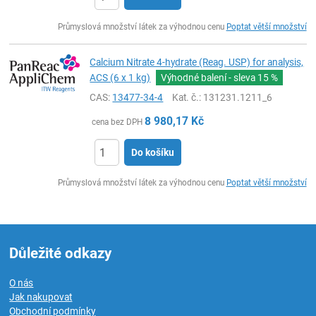
ks
Průmyslová množství látek za výhodnou cenu
Poptat větší množství
Calcium Nitrate 4-hydrate (Reag. USP) for analysis,
ACS (6 x 1 kg)
Výhodné balení - sleva
15 %
CAS:
13477-34-4
Kat. č.
: 131231.1211_6
8 980,17
Kč
cena bez DPH
Do košíku
ks
Průmyslová množství látek za výhodnou cenu
Poptat větší množství
Důležité odkazy
O nás
Jak nakupovat
Obchodní podmínky