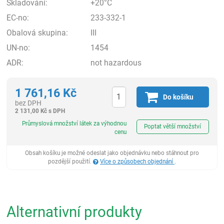
Skladování:
+20°C
EC-no:
233-332-1
Obalová skupina:
III
UN-no:
1454
ADR:
not hazardous
1 761,16
Kč
Do košíku
bez DPH
2 131,00
Kč
s DPH
ks
Průmyslová množství látek za výhodnou
Poptat větší množství
cenu
Obsah košíku je možné odeslat jako objednávku nebo stáhnout pro
pozdější použití.
Více o způsobech objednání
.
Alternativní produkty