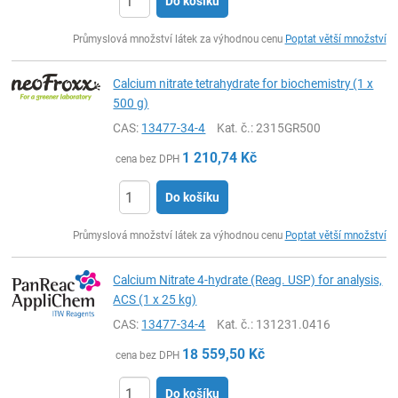
Do košíku
ks
Průmyslová množství látek za výhodnou cenu
Poptat větší množství
Calcium nitrate tetrahydrate for biochemistry (1 x
500 g)
CAS:
13477-34-4
Kat. č.
: 2315GR500
1 210,74
Kč
cena bez DPH
Do košíku
ks
Průmyslová množství látek za výhodnou cenu
Poptat větší množství
Calcium Nitrate 4-hydrate (Reag. USP) for analysis,
ACS (1 x 25 kg)
CAS:
13477-34-4
Kat. č.
: 131231.0416
18 559,50
Kč
cena bez DPH
Do košíku