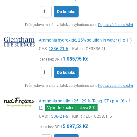
Do košíku
ks
Průmyslová množství látek za výhodnou cenu
Poptat větší množství
Ammonia hydroxide, 25% solution in water (1 x 1 l)
CAS:
1336-21-6
Kat. č.
: GE3336,1l
1 085,95
Kč
cena bez DPH
Do košíku
ks
Průmyslová množství látek za výhodnou cenu
Poptat větší množství
Ammonia solution 25 - 29 % (Reag. EP) p.A. (6 x 1
L)
Výhodné balení - sleva
8 %
CAS:
1336-21-6
Kat. č.
: LC-10238.1_6
5 097,52
Kč
cena bez DPH