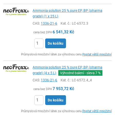
Ammonia solution 25 % pure EP, BP (pharma
grade) (1 x 25 L)
CAS:
1336-21-6
Kat. č.
: LC-6572.3
6 541,32
Kč
cena bez DPH
Do košíku
ks
Průmyslová množství látek za výhodnou cenu
Poptat větší množství
Ammonia solution 25 % pure EP, BP (pharma
grade) (4 x 5 L)
Výhodné balení - sleva
7 %
CAS:
1336-21-6
Kat. č.
: LC-6572.4_4
7 953,72
Kč
cena bez DPH
Do košíku
ks
Průmyslová množství látek za výhodnou cenu
Poptat větší množství