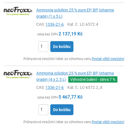
Ammonia solution 25 % pure EP, BP (pharma
grade) (1 x 5 L)
CAS:
1336-21-6
Kat. č.
: LC-6572.4
2 137,19
Kč
cena bez DPH
Do košíku
ks
Průmyslová množství látek za výhodnou cenu
Poptat větší množství
Ammonia solution 25 % pure EP, BP (pharma
grade) (4 x 2.5 L)
Výhodné balení - sleva
7 %
CAS:
1336-21-6
Kat. č.
: LC-6572.2_4
5 467,77
Kč
cena bez DPH
Do košíku
ks
Průmyslová množství látek za výhodnou cenu
Poptat větší množství