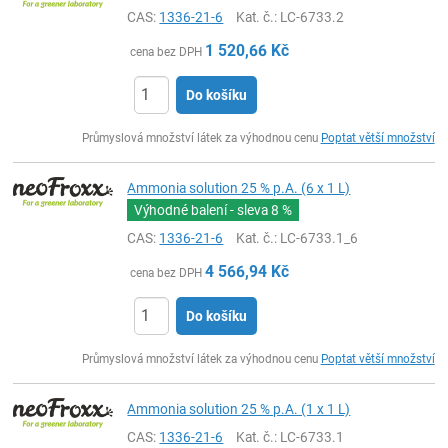
CAS:
1336-21-6
Kat. č.
: LC-6733.2
1 520,66
Kč
cena bez DPH
Do košíku
ks
Průmyslová množství látek za výhodnou cenu
Poptat větší množství
Ammonia solution 25 % p.A. (6 x 1 L)
Výhodné balení - sleva
8 %
CAS:
1336-21-6
Kat. č.
: LC-6733.1_6
4 566,94
Kč
cena bez DPH
Do košíku
ks
Průmyslová množství látek za výhodnou cenu
Poptat větší množství
Ammonia solution 25 % p.A. (1 x 1 L)
CAS:
1336-21-6
Kat. č.
: LC-6733.1