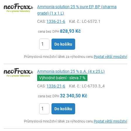
Ammonia solution 25 % pure EP, BP (pharma
grade) (1 x 1 L)
CAS:
1336-21-6
Kat. č.
: LC-6572.1
828,93
Kč
cena bez DPH
Do košíku
ks
Průmyslová množství látek za výhodnou cenu
Poptat větší množství
Ammonia solution 25 % p.A. (4 x 25 L)
Výhodné balení - sleva
7 %
CAS:
1336-21-6
Kat. č.
: LC-6733.3_4
32 340,50
Kč
cena bez DPH
Do košíku
ks
Průmyslová množství látek za výhodnou cenu
Poptat větší množství