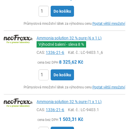
Do košíku
ks
Průmyslová množství látek za výhodnou cenu
Poptat větší množství
Ammonia solution 32 % pure (6 x 1 L)
Výhodné balení - sleva
8 %
CAS:
1336-21-6
Kat. č.
: LC-9403.1_6
8 325,62
Kč
cena bez DPH
Do košíku
ks
Průmyslová množství látek za výhodnou cenu
Poptat větší množství
Ammonia solution 32 % pure (1 x 1 L)
CAS:
1336-21-6
Kat. č.
: LC-9403.1
1 503,31
Kč
cena bez DPH