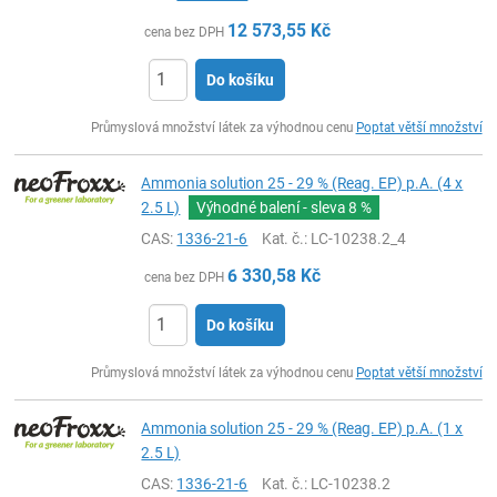
12 573,55
Kč
cena bez DPH
Do košíku
ks
Průmyslová množství látek za výhodnou cenu
Poptat větší množství
Ammonia solution 25 - 29 % (Reag. EP) p.A. (4 x
2.5 L)
Výhodné balení - sleva
8 %
CAS:
1336-21-6
Kat. č.
: LC-10238.2_4
6 330,58
Kč
cena bez DPH
Do košíku
ks
Průmyslová množství látek za výhodnou cenu
Poptat větší množství
Ammonia solution 25 - 29 % (Reag. EP) p.A. (1 x
2.5 L)
CAS:
1336-21-6
Kat. č.
: LC-10238.2