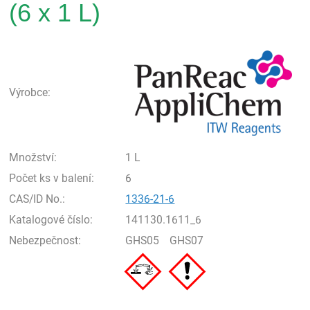
(6 x 1 L)
Pan
Výrobce:
Množství:
1 L
Počet ks v balení:
6
CAS/ID No.:
1336-21-6
Katalogové číslo:
141130.1611_6
Nebezpečnost:
GHS05
GHS07