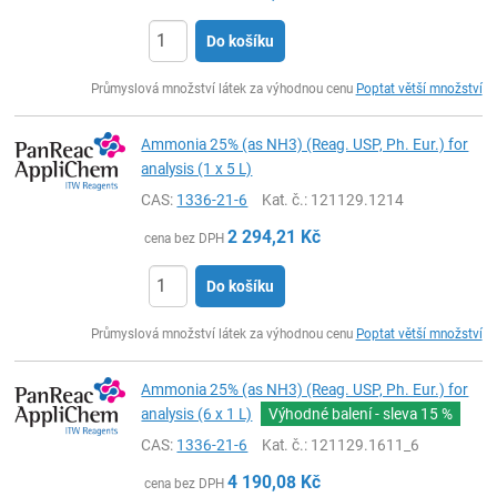
Do košíku
ks
Průmyslová množství látek za výhodnou cenu
Poptat větší množství
Ammonia 25% (as NH3) (Reag. USP, Ph. Eur.) for
analysis (1 x 5 L)
CAS:
1336-21-6
Kat. č.
: 121129.1214
2 294,21
Kč
cena bez DPH
Do košíku
ks
Průmyslová množství látek za výhodnou cenu
Poptat větší množství
Ammonia 25% (as NH3) (Reag. USP, Ph. Eur.) for
analysis (6 x 1 L)
Výhodné balení - sleva
15 %
CAS:
1336-21-6
Kat. č.
: 121129.1611_6
4 190,08
Kč
cena bez DPH