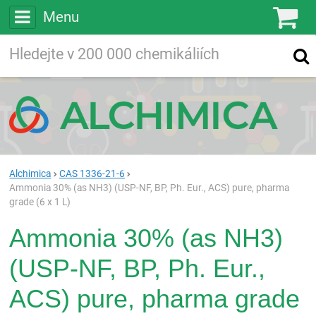
Menu
Ko
Vyhledávejte
Vyhledávání
ve více než
200 000
chemických látkách
Hledej
Alchimica
CAS 1336-21-6
Ammonia 30% (as NH3) (USP-NF, BP, Ph. Eur., ACS) pure, pharma
grade (6 x 1 L)
Ammonia 30% (as NH3)
(USP-NF, BP, Ph. Eur.,
ACS) pure, pharma grade