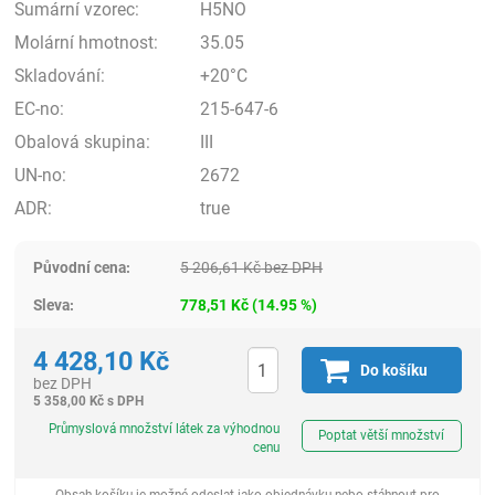
Sumární vzorec:
H5NO
Molární hmotnost:
35.05
Skladování:
+20°C
EC-no:
215-647-6
Obalová skupina:
III
UN-no:
2672
ADR:
true
Původní cena:
5 206,61
Kč
bez DPH
Sleva:
778,51
Kč
(
14.95
%)
4 428,10
Kč
Do košíku
bez DPH
5 358,00
Kč
s DPH
ks
Průmyslová množství látek za výhodnou
Poptat větší množství
cenu
Obsah košíku je možné odeslat jako objednávku nebo stáhnout pro