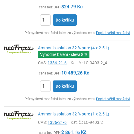
824,79
Kč
cena bez DPH
Do košíku
ks
Průmyslová množství látek za výhodnou cenu
Poptat větší množství
Ammonia solution 32 % pure (4 x 2.5 L)
Výhodné balení - sleva
8 %
CAS:
1336-21-6
Kat. č.
: LC-9403.2_4
10 489,26
Kč
cena bez DPH
Do košíku
ks
Průmyslová množství látek za výhodnou cenu
Poptat větší množství
Ammonia solution 32 % pure (1 x 2.5 L)
CAS:
1336-21-6
Kat. č.
: LC-9403.2
2 861,16
Kč
cena bez DPH