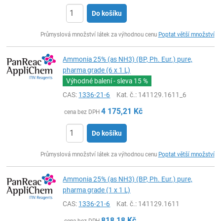
Do košíku
ks
Průmyslová množství látek za výhodnou cenu
Poptat větší množství
Ammonia 25% (as NH3) (BP, Ph. Eur.) pure,
pharma grade (6 x 1 L)
Výhodné balení - sleva
15 %
CAS:
1336-21-6
Kat. č.
: 141129.1611_6
4 175,21
Kč
cena bez DPH
Do košíku
ks
Průmyslová množství látek za výhodnou cenu
Poptat větší množství
Ammonia 25% (as NH3) (BP, Ph. Eur.) pure,
pharma grade (1 x 1 L)
CAS:
1336-21-6
Kat. č.
: 141129.1611
818,18
Kč
cena bez DPH