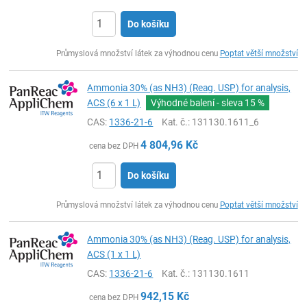
Do košíku
ks
Průmyslová množství látek za výhodnou cenu
Poptat větší množství
Ammonia 30% (as NH3) (Reag. USP) for analysis,
ACS (6 x 1 L)
Výhodné balení - sleva
15 %
CAS:
1336-21-6
Kat. č.
: 131130.1611_6
4 804,96
Kč
cena bez DPH
Do košíku
ks
Průmyslová množství látek za výhodnou cenu
Poptat větší množství
Ammonia 30% (as NH3) (Reag. USP) for analysis,
ACS (1 x 1 L)
CAS:
1336-21-6
Kat. č.
: 131130.1611
942,15
Kč
cena bez DPH