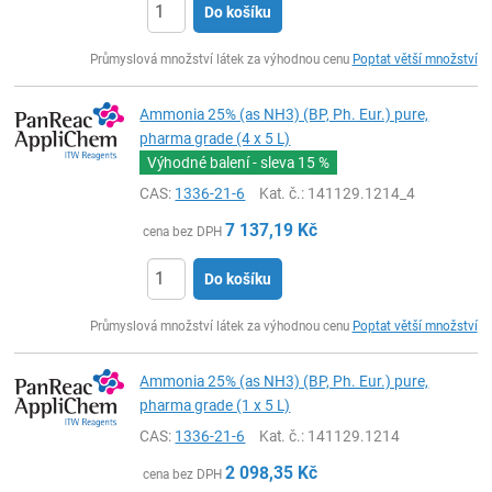
Do košíku
ks
Průmyslová množství látek za výhodnou cenu
Poptat větší množství
Ammonia 25% (as NH3) (BP, Ph. Eur.) pure,
pharma grade (4 x 5 L)
Výhodné balení - sleva
15 %
CAS:
1336-21-6
Kat. č.
: 141129.1214_4
7 137,19
Kč
cena bez DPH
Do košíku
ks
Průmyslová množství látek za výhodnou cenu
Poptat větší množství
Ammonia 25% (as NH3) (BP, Ph. Eur.) pure,
pharma grade (1 x 5 L)
CAS:
1336-21-6
Kat. č.
: 141129.1214
2 098,35
Kč
cena bez DPH