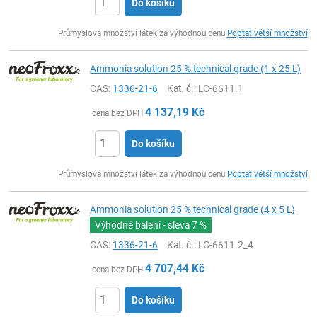
Do košíku
ks
Průmyslová množství látek za výhodnou cenu
Poptat větší množství
Ammonia solution 25 % technical grade (1 x 25 L)
CAS:
1336-21-6
Kat. č.
: LC-6611.1
4 137,19
Kč
cena bez DPH
Do košíku
ks
Průmyslová množství látek za výhodnou cenu
Poptat větší množství
Ammonia solution 25 % technical grade (4 x 5 L)
Výhodné balení - sleva
7 %
CAS:
1336-21-6
Kat. č.
: LC-6611.2_4
4 707,44
Kč
cena bez DPH
Do košíku