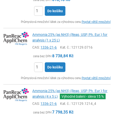
Do košíku
ks
Průmyslová množství látek za výhodnou cenu
Poptat větší množství
Ammonia 25% (as NH3) (Reag. USP, Ph. Eur.) for
analysis (1 x 25 L)
CAS:
1336-21-6
Kat. č.
: 121129.0716
8 738,84
Kč
cena bez DPH
Do košíku
ks
Průmyslová množství látek za výhodnou cenu
Poptat větší množství
Ammonia 25% (as NH3) (Reag. USP, Ph. Eur.) for
analysis (4 x 5 L)
Výhodné balení - sleva
15 %
CAS:
1336-21-6
Kat. č.
: 121129.1214_4
7 798,35
Kč
cena bez DPH