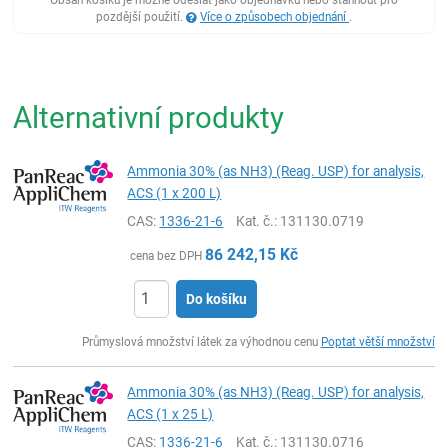
pozdější použití.
Více o způsobech objednání
.
Alternativní produkty
Ammonia 30% (as NH3) (Reag. USP) for analysis,
ACS (1 x 200 L)
CAS:
1336-21-6
Kat. č.
: 131130.0719
86 242,15
Kč
cena bez DPH
Do košíku
ks
Průmyslová množství látek za výhodnou cenu
Poptat větší množství
Ammonia 30% (as NH3) (Reag. USP) for analysis,
ACS (1 x 25 L)
CAS:
1336-21-6
Kat. č.
: 131130.0716