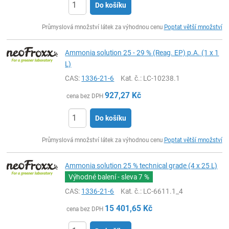
Do košíku
ks
Průmyslová množství látek za výhodnou cenu
Poptat větší množství
Ammonia solution 25 - 29 % (Reag. EP) p.A. (1 x 1
L)
CAS:
1336-21-6
Kat. č.
: LC-10238.1
927,27
Kč
cena bez DPH
Do košíku
ks
Průmyslová množství látek za výhodnou cenu
Poptat větší množství
Ammonia solution 25 % technical grade (4 x 25 L)
Výhodné balení - sleva
7 %
CAS:
1336-21-6
Kat. č.
: LC-6611.1_4
15 401,65
Kč
cena bez DPH