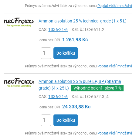
ks
Průmyslová množství látek za výhodnou cenu
Poptat větší množství
Ammonia solution 25 % technical grade (1 x 5 L)
CAS:
1336-21-6
Kat. č.
: LC-6611.2
1 261,98
Kč
cena bez DPH
Do košíku
ks
Průmyslová množství látek za výhodnou cenu
Poptat větší množství
Ammonia solution 25 % pure EP, BP (pharma
grade) (4 x 25 L)
Výhodné balení - sleva
7 %
CAS:
1336-21-6
Kat. č.
: LC-6572.3_4
24 333,88
Kč
cena bez DPH
Do košíku
ks
Průmyslová množství látek za výhodnou cenu
Poptat větší množství