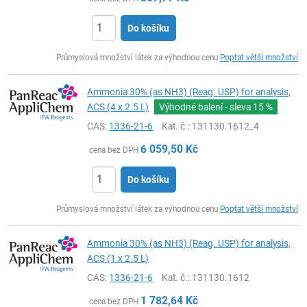
Do košíku
ks
Průmyslová množství látek za výhodnou cenu
Poptat větší množství
Ammonia 30% (as NH3) (Reag. USP) for analysis,
ACS (4 x 2.5 L)
Výhodné balení - sleva
15 %
CAS:
1336-21-6
Kat. č.
: 131130.1612_4
6 059,50
Kč
cena bez DPH
Do košíku
ks
Průmyslová množství látek za výhodnou cenu
Poptat větší množství
Ammonia 30% (as NH3) (Reag. USP) for analysis,
ACS (1 x 2.5 L)
CAS:
1336-21-6
Kat. č.
: 131130.1612
1 782,64
Kč
cena bez DPH