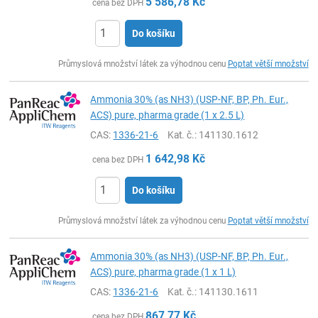
5 586,78
Kč
cena bez DPH
Do košíku
ks
Průmyslová množství látek za výhodnou cenu
Poptat větší množství
Ammonia 30% (as NH3) (USP-NF, BP, Ph. Eur.,
ACS) pure, pharma grade (1 x 2.5 L)
CAS:
1336-21-6
Kat. č.
: 141130.1612
1 642,98
Kč
cena bez DPH
Do košíku
ks
Průmyslová množství látek za výhodnou cenu
Poptat větší množství
Ammonia 30% (as NH3) (USP-NF, BP, Ph. Eur.,
ACS) pure, pharma grade (1 x 1 L)
CAS:
1336-21-6
Kat. č.
: 141130.1611
867,77
Kč
cena bez DPH