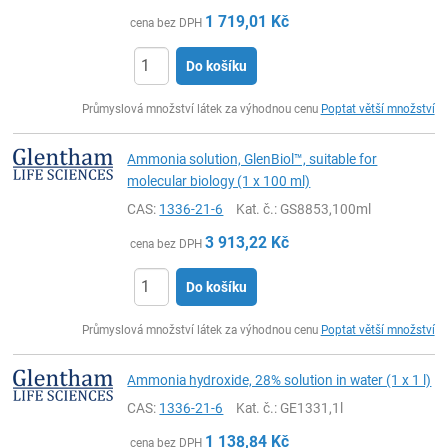
1 719,01
Kč
cena bez DPH
Do košíku
ks
Průmyslová množství látek za výhodnou cenu
Poptat větší množství
Ammonia solution, GlenBiol™, suitable for
molecular biology (1 x 100 ml)
CAS:
1336-21-6
Kat. č.
: GS8853,100ml
3 913,22
Kč
cena bez DPH
Do košíku
ks
Průmyslová množství látek za výhodnou cenu
Poptat větší množství
Ammonia hydroxide, 28% solution in water (1 x 1 l)
CAS:
1336-21-6
Kat. č.
: GE1331,1l
1 138,84
Kč
cena bez DPH