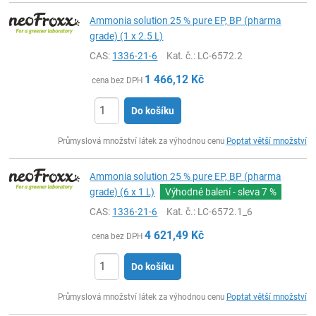
Ammonia solution 25 % pure EP, BP (pharma
grade) (1 x 2.5 L)
CAS:
1336-21-6
Kat. č.
: LC-6572.2
1 466,12
Kč
cena bez DPH
Do košíku
ks
Průmyslová množství látek za výhodnou cenu
Poptat větší množství
Ammonia solution 25 % pure EP, BP (pharma
grade) (6 x 1 L)
Výhodné balení - sleva
7 %
CAS:
1336-21-6
Kat. č.
: LC-6572.1_6
4 621,49
Kč
cena bez DPH
Do košíku
ks
Průmyslová množství látek za výhodnou cenu
Poptat větší množství