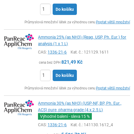
Do košíku
ks
Průmyslová množství látek za výhodnou cenu
Poptat větší množství
Ammonia 25% (as NH3) (Reag. USP, Ph. Eur.) for
analysis (1 x 1 L)
CAS:
1336-21-6
Kat. č.
: 121129.1611
821,49
Kč
cena bez DPH
Do košíku
ks
Průmyslová množství látek za výhodnou cenu
Poptat větší množství
Ammonia 30% (as NH3) (USP-NF, BP, Ph. Eur.,
ACS) pure, pharma grade (4 x 2.5 L)
Výhodné balení - sleva
15 %
CAS:
1336-21-6
Kat. č.
: 141130.1612_4