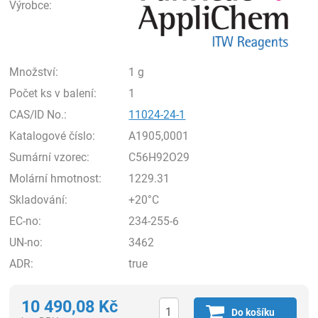
Výrobce:
Množství:
1 g
Počet ks v balení:
1
CAS/ID No.:
11024-24-1
Katalogové číslo:
A1905,0001
Sumární vzorec:
C56H92O29
Molární hmotnost:
1229.31
Skladování:
+20°C
EC-no:
234-255-6
UN-no:
3462
ADR:
true
10 490,08
Kč
Do košíku