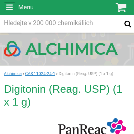
Menu
Ko
Vyhledávejte
Vyhledávání
ve více než
200 000
chemických látkách
Hledej
Alchimica
CAS 11024-24-1
Digitonin (Reag. USP) (1 x 1 g)
Digitonin (Reag. USP) (1
x 1 g)
Pan