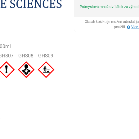
Průmyslová množství látek za výho
Obsah košíku je možné odeslat j
použití.
Více
500ml
GHS07
GHS08
GHS09
2