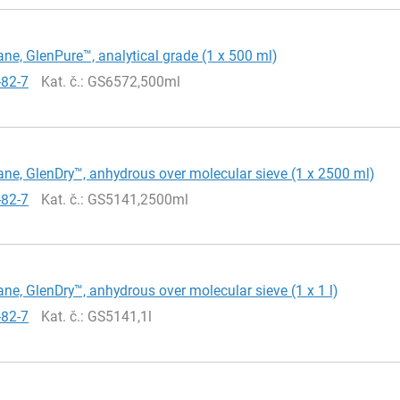
ne, GlenPure™, analytical grade (1 x 500 ml)
-82-7
Kat. č.
: GS6572,500ml
ne, GlenDry™, anhydrous over molecular sieve (1 x 2500 ml)
-82-7
Kat. č.
: GS5141,2500ml
ne, GlenDry™, anhydrous over molecular sieve (1 x 1 l)
-82-7
Kat. č.
: GS5141,1l