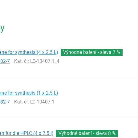
ty
ne for synthesis (4 x 2.5 L)
Výhodné balení - sleva
7 %
-82-7
Kat. č.
: LC-10407.1_4
ne for synthesis (1 x 2.5 L)
-82-7
Kat. č.
: LC-10407.1
n für die HPLC (4 x 2.5 l)
Výhodné balení - sleva
8 %