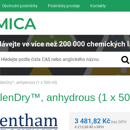
Obchodní podmínky
Podmínky prodeje
Kontakty
ávejte
ve více než
200 000
chemických l
Vyhledávání
Hledejte podle čísla CAS nebo anglického názvu.
lenDry™, anhydrous (1 x 500 ml)
lenDry™, anhydrous (1 x 50
Glentham Life Sciences Ltd
3 481,82
Kč
bez DPH
4 213,00
Kč
s DPH