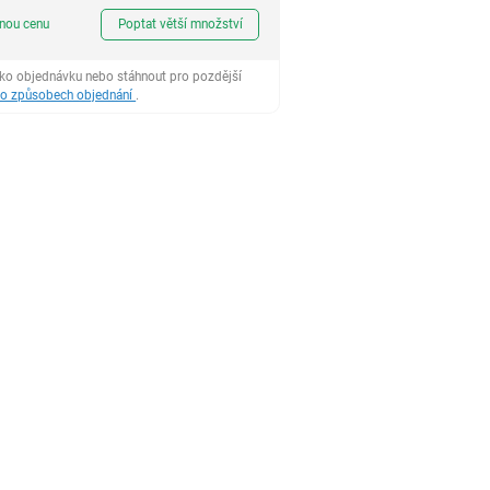
ks
dnou cenu
Poptat větší množství
ako objednávku nebo stáhnout pro pozdější
 o způsobech objednání
.