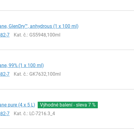
ne, GlenDry™, anhydrous (1 x 100 ml)
-82-7
Kat. č.
: GS5948,100ml
ne, 99% (1 x 100 ml)
-82-7
Kat. č.
: GK7632,100ml
ne pure (4 x 5 L)
Výhodné balení - sleva
7 %
-82-7
Kat. č.
: LC-7216.3_4