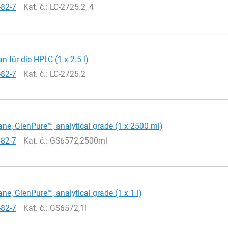
-82-7
Kat. č.
: LC-2725.2_4
n für die HPLC (1 x 2.5 l)
-82-7
Kat. č.
: LC-2725.2
ne, GlenPure™, analytical grade (1 x 2500 ml)
-82-7
Kat. č.
: GS6572,2500ml
ne, GlenPure™, analytical grade (1 x 1 l)
-82-7
Kat. č.
: GS6572,1l