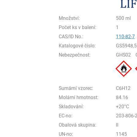
Množství:
500 ml
Počet ks v balení:
1
CAS/ID No.:
110-82-7
Katalogové číslo:
GS5948,
Nebezpečnost:
GHS02
Sumární vzorec:
C6H12
Molární hmotnost:
84.16
Skladování:
+20°C
EC-no:
203-806-
Obalová skupina:
II
UN-no:
1145