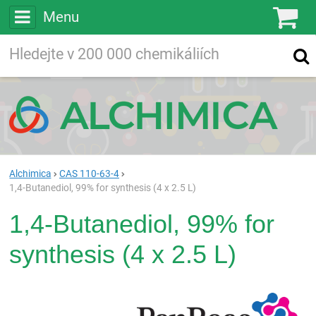
Menu
Ko
Vyhledávejte
Vyhledávání
ve více než
200 000
chemických látkách
Hledej
Alchimica
CAS 110-63-4
1,4-Butanediol, 99% for synthesis (4 x 2.5 L)
1,4-Butanediol, 99% for
synthesis (4 x 2.5 L)
Pan