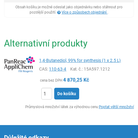
Obsah košíku je možné odeslat jako objednávku nebo stáhnout pro
pozdější použití.
Více o způsobech objednání
.
Alternativní produkty
1,4-Butanediol, 99% for synthesis (1 x 2.5 L)
CAS:
110-63-4
Kat. č.
: 15A597.1212
4 870,25
Kč
cena bez DPH
Do košíku
ks
Průmyslová množství látek za výhodnou cenu
Poptat větší množství
Důležité odkazy