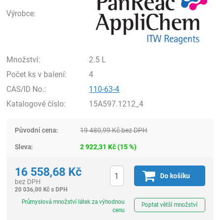
Výrobce:
Množství:
2.5 L
Počet ks v balení:
4
CAS/ID No.:
110-63-4
Katalogové číslo:
15A597.1212_4
Původní cena:
19 480,99
Kč
bez DPH
Sleva:
2 922,31
Kč
(
15
%)
16 558,68
Kč
Do košíku
bez DPH
20 036,00
Kč
s DPH
ks
Průmyslová množství látek za výhodnou
Poptat větší množství
cenu