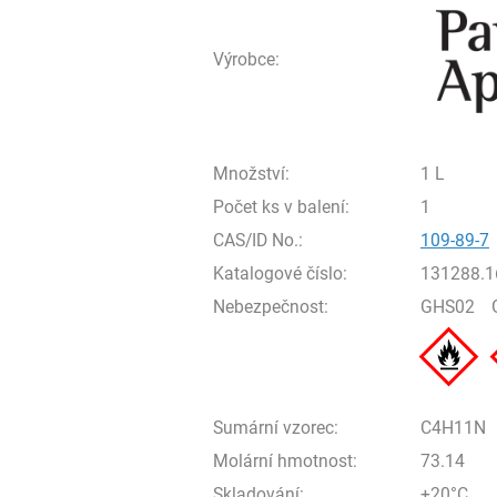
Výrobce:
Množství:
1 L
Počet ks v balení:
1
CAS/ID No.:
109-89-7
Katalogové číslo:
131288.1
Nebezpečnost:
GHS02
Sumární vzorec:
C4H11N
Molární hmotnost:
73.14
Skladování:
+20°C