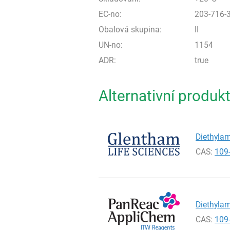
EC-no:
203-716-
Obalová skupina:
II
UN-no:
1154
ADR:
true
Alternativní produk
Diethylam
CAS:
109
Diethylam
CAS:
109