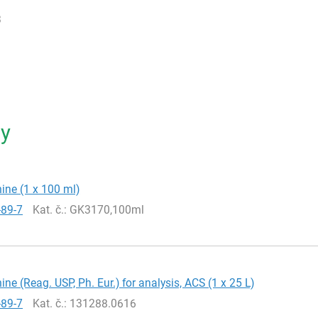
3
ty
ine (1 x 100 ml)
-89-7
Kat. č.
: GK3170,100ml
ine (Reag. USP, Ph. Eur.) for analysis, ACS (1 x 25 L)
-89-7
Kat. č.
: 131288.0616