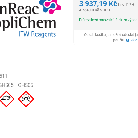
3 937,19
Kč
bez DPH
4 764,00
Kč
s DPH
Průmyslová množství látek za výho
Obsah košíku je možné odeslat j
použití.
Více
611
GHS05
GHS06