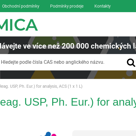
Obchodní podmínky
Podmínky prodeje
Kontakty
ávejte
ve více než
200 000
chemických l
Vyhledávání
Hledejte podle čísla CAS nebo anglického názvu.
eag. USP, Ph. Eur.) for analysis, ACS (1 x 1 L)
eag. USP, Ph. Eur.) for anal
Panreac AppliChem