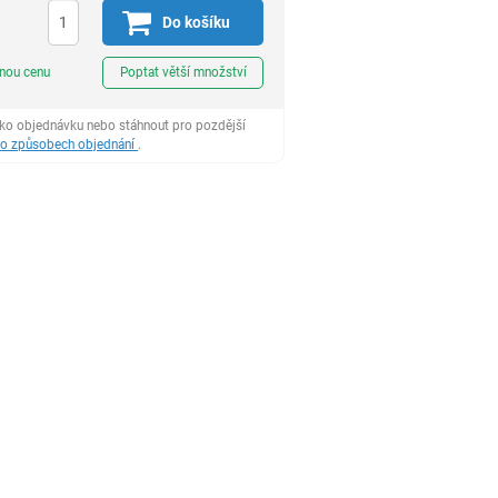
Do košíku
ks
dnou cenu
Poptat větší množství
ako objednávku nebo stáhnout pro pozdější
 o způsobech objednání
.