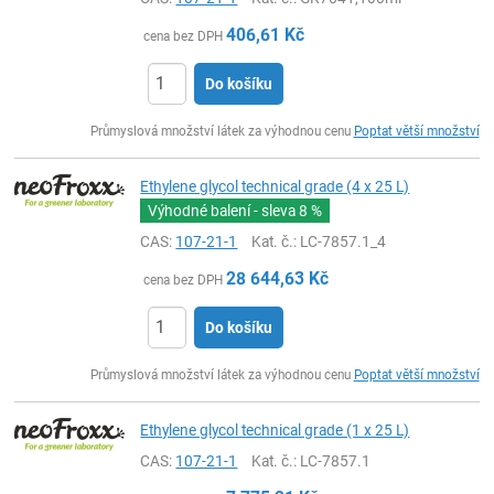
406,61
Kč
cena bez DPH
Do košíku
ks
Průmyslová množství látek za výhodnou cenu
Poptat větší množství
Ethylene glycol technical grade (4 x 25 L)
Výhodné balení - sleva
8 %
CAS:
107-21-1
Kat. č.
: LC-7857.1_4
28 644,63
Kč
cena bez DPH
Do košíku
ks
Průmyslová množství látek za výhodnou cenu
Poptat větší množství
Ethylene glycol technical grade (1 x 25 L)
CAS:
107-21-1
Kat. č.
: LC-7857.1