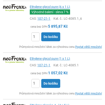
Ethylene glycol pure (6 x 1 L)
Výhodné balení - sleva
7 %
CAS:
107-21-1
Kat. č.
: LC-4085.1_6
5 895,87
Kč
cena bez DPH
Do košíku
ks
Průmyslová množství látek za výhodnou cenu
Poptat větší množství
Ethylene glycol pure (1 x 1 L)
CAS:
107-21-1
Kat. č.
: LC-4085.1
1 057,02
Kč
cena bez DPH
Do košíku
ks
Průmyslová množství látek za výhodnou cenu
Poptat větší množství