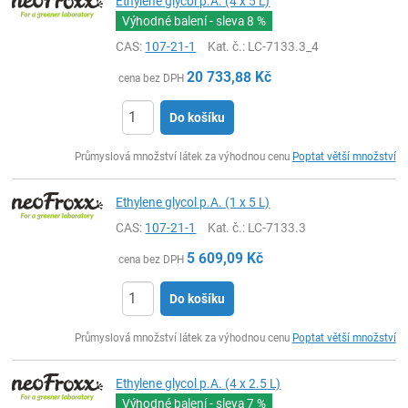
Ethylene glycol p.A. (4 x 5 L)
Výhodné balení - sleva
8 %
CAS:
107-21-1
Kat. č.
: LC-7133.3_4
20 733,88
Kč
cena bez DPH
Do košíku
ks
Průmyslová množství látek za výhodnou cenu
Poptat větší množství
Ethylene glycol p.A. (1 x 5 L)
CAS:
107-21-1
Kat. č.
: LC-7133.3
5 609,09
Kč
cena bez DPH
Do košíku
ks
Průmyslová množství látek za výhodnou cenu
Poptat větší množství
Ethylene glycol p.A. (4 x 2.5 L)
Výhodné balení - sleva
7 %