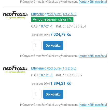
Průmyslová množství látek za výhodnou cenu
Poptat větší množství
Ethylene glycol pure (4 x 2.5 L)
Výhodné balení - sleva
7 %
CAS:
107-21-1
Kat. č.
: LC-4085.2_4
7 024,79
Kč
cena bez DPH
Do košíku
ks
Průmyslová množství látek za výhodnou cenu
Poptat větší množství
Ethylene glycol pure (1 x 2.5 L)
CAS:
107-21-1
Kat. č.
: LC-4085.2
1 894,21
Kč
cena bez DPH
Do košíku
ks
Průmyslová množství látek za výhodnou cenu
Poptat větší množství