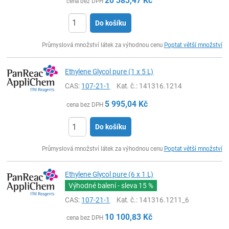
20 383,47
Kč
cena bez DPH
Do košíku
ks
Průmyslová množství látek za výhodnou cenu
Poptat větší množství
Ethylene Glycol pure (1 x 5 L)
CAS:
107-21-1
Kat. č.
: 141316.1214
5 995,04
Kč
cena bez DPH
Do košíku
ks
Průmyslová množství látek za výhodnou cenu
Poptat větší množství
Ethylene Glycol pure (6 x 1 L)
Výhodné balení - sleva
15 %
CAS:
107-21-1
Kat. č.
: 141316.1211_6
10 100,83
Kč
cena bez DPH