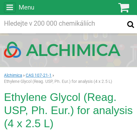
Menu
Ko
Vyhledávejte
Vyhledávání
ve více než
200 000
chemických látkách
Hledej
Alchimica
CAS 107-21-1
Ethylene Glycol (Reag. USP, Ph. Eur.) for analysis (4 x 2.5 L)
Ethylene Glycol (Reag.
USP, Ph. Eur.) for analysis
(4 x 2.5 L)