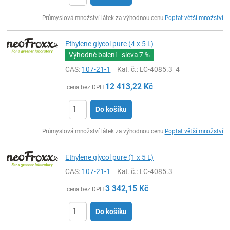
ks
Průmyslová množství látek za výhodnou cenu
Poptat větší množství
Ethylene glycol pure (4 x 5 L)
Výhodné balení - sleva
7 %
CAS:
107-21-1
Kat. č.
: LC-4085.3_4
12 413,22
Kč
cena bez DPH
Do košíku
ks
Průmyslová množství látek za výhodnou cenu
Poptat větší množství
Ethylene glycol pure (1 x 5 L)
CAS:
107-21-1
Kat. č.
: LC-4085.3
3 342,15
Kč
cena bez DPH
Do košíku
ks