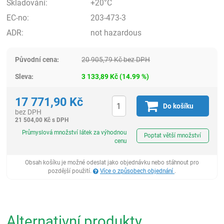
Skladování:
+20°C
EC-no:
203-473-3
ADR:
not hazardous
Původní cena:
20 905,79
Kč
bez DPH
Sleva:
3 133,89
Kč
(
14.99
%)
17 771,90
Kč
Do košíku
bez DPH
21 504,00
Kč
s DPH
ks
Průmyslová množství látek za výhodnou
Poptat větší množství
cenu
Obsah košíku je možné odeslat jako objednávku nebo stáhnout pro
pozdější použití.
Více o způsobech objednání
.
Alternativní produkty