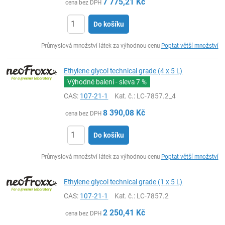
7 775,21
Kč
cena bez DPH
Do košíku
ks
Průmyslová množství látek za výhodnou cenu
Poptat větší množství
Ethylene glycol technical grade (4 x 5 L)
Výhodné balení - sleva
7 %
CAS:
107-21-1
Kat. č.
: LC-7857.2_4
8 390,08
Kč
cena bez DPH
Do košíku
ks
Průmyslová množství látek za výhodnou cenu
Poptat větší množství
Ethylene glycol technical grade (1 x 5 L)
CAS:
107-21-1
Kat. č.
: LC-7857.2
2 250,41
Kč
cena bez DPH