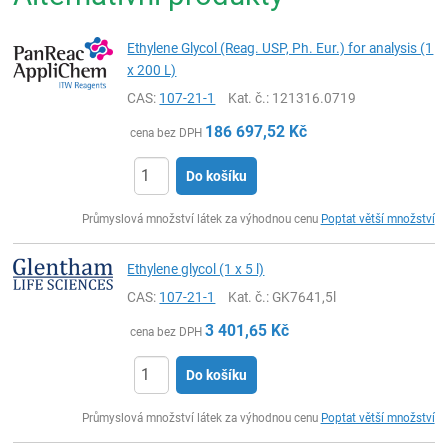
Ethylene Glycol (Reag. USP, Ph. Eur.) for analysis (1
x 200 L)
CAS:
107-21-1
Kat. č.
: 121316.0719
186 697,52
Kč
cena bez DPH
Do košíku
ks
Průmyslová množství látek za výhodnou cenu
Poptat větší množství
Ethylene glycol (1 x 5 l)
CAS:
107-21-1
Kat. č.
: GK7641,5l
3 401,65
Kč
cena bez DPH
Do košíku
ks
Průmyslová množství látek za výhodnou cenu
Poptat větší množství