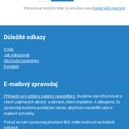
ks
Průmyslová množství látek za výhodnou cenu
Poptat větší množství
Důležité odkazy
O nás
Jak nakupovat
Obchodní podmínky
Kontakty
E-mailový zpravodaj
Přihlaste se k odběru našeho newsletteru
. Budeme vás informovat o
všech zajímavých akcích a slevách, které chystáme. A slibujeme, že
zpravodaj budeme posílat jen občas, abychom nezahltili vaše e-
mailové schránky.
Pokud se vám zpravodaj přestane líbit, máte možnost se kdykoli
odhlásit.