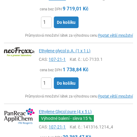
9 719,01
Kč
cena bez DPH
Do košíku
ks
Průmyslová množství látek za výhodnou cenu
Poptat větší množství
Ethylene glycol p.A. (1 x 1 L)
CAS:
107-21-1
Kat. č.
: LC-7133.1
1 738,84
Kč
cena bez DPH
Do košíku
ks
Průmyslová množství látek za výhodnou cenu
Poptat větší množství
Ethylene Glycol pure (4 x 5 L)
Výhodné balení - sleva
15 %
CAS:
107-21-1
Kat. č.
: 141316.1214_4