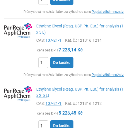
ks
Průmyslová množství látek za výhodnou cenu
Poptat větší množství
Ethylene Glycol (Reag. USP, Ph. Eur.) for analysis (1
x 5 L)
CAS:
107-21-1
Kat. č.
: 121316.1214
7 223,14
Kč
cena bez DPH
Do košíku
ks
Průmyslová množství látek za výhodnou cenu
Poptat větší množství
Ethylene Glycol (Reag. USP, Ph. Eur.) for analysis (1
x 2.5 L)
CAS:
107-21-1
Kat. č.
: 121316.1212
5 226,45
Kč
cena bez DPH
Do košíku