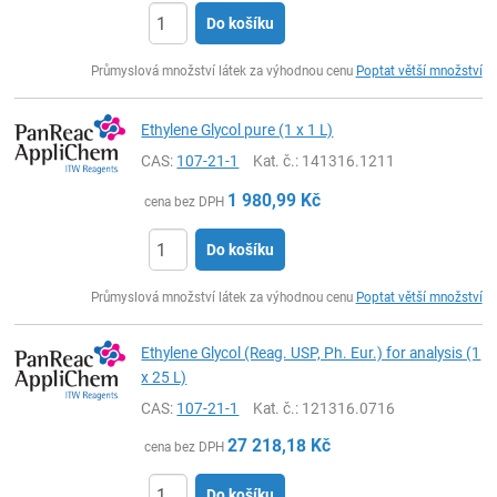
Do košíku
ks
Průmyslová množství látek za výhodnou cenu
Poptat větší množství
Ethylene Glycol pure (1 x 1 L)
CAS:
107-21-1
Kat. č.
: 141316.1211
1 980,99
Kč
cena bez DPH
Do košíku
ks
Průmyslová množství látek za výhodnou cenu
Poptat větší množství
Ethylene Glycol (Reag. USP, Ph. Eur.) for analysis (1
x 25 L)
CAS:
107-21-1
Kat. č.
: 121316.0716
27 218,18
Kč
cena bez DPH
Do košíku