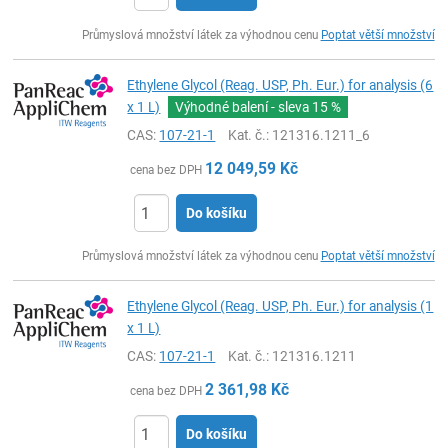
ks
Průmyslová množství látek za výhodnou cenu
Poptat větší množství
Ethylene Glycol (Reag. USP, Ph. Eur.) for analysis (6
x 1 L)
Výhodné balení - sleva
15 %
CAS:
107-21-1
Kat. č.
: 121316.1211_6
12 049,59
Kč
cena bez DPH
Do košíku
ks
Průmyslová množství látek za výhodnou cenu
Poptat větší množství
Ethylene Glycol (Reag. USP, Ph. Eur.) for analysis (1
x 1 L)
CAS:
107-21-1
Kat. č.
: 121316.1211
2 361,98
Kč
cena bez DPH
Do košíku