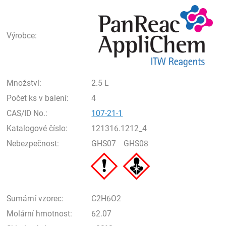
Pan
Výrobce:
Množství:
2.5 L
Počet ks v balení:
4
CAS/ID No.:
107-21-1
Katalogové číslo:
121316.1212_4
Nebezpečnost:
GHS07
GHS08
Sumární vzorec:
C2H6O2
Molární hmotnost:
62.07