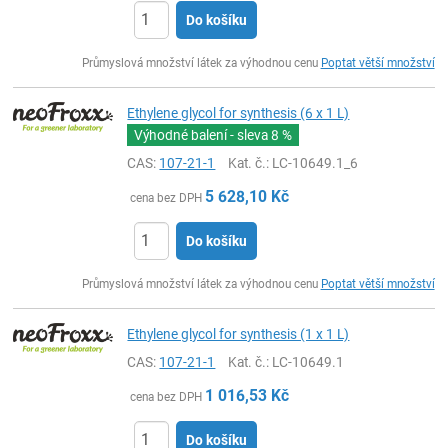
Do košíku
ks
Průmyslová množství látek za výhodnou cenu
Poptat větší množství
Ethylene glycol for synthesis (6 x 1 L)
Výhodné balení - sleva
8 %
CAS:
107-21-1
Kat. č.
: LC-10649.1_6
5 628,10
Kč
cena bez DPH
Do košíku
ks
Průmyslová množství látek za výhodnou cenu
Poptat větší množství
Ethylene glycol for synthesis (1 x 1 L)
CAS:
107-21-1
Kat. č.
: LC-10649.1
1 016,53
Kč
cena bez DPH
Do košíku