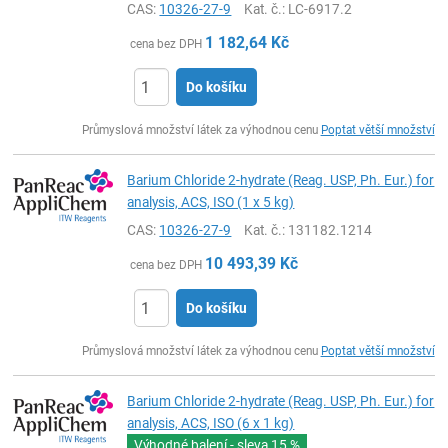
CAS:
10326-27-9
Kat. č.
: LC-6917.2
1 182,64
Kč
cena bez DPH
Do košíku
ks
Průmyslová množství látek za výhodnou cenu
Poptat větší množství
Barium Chloride 2-hydrate (Reag. USP, Ph. Eur.) for
analysis, ACS, ISO (1 x 5 kg)
CAS:
10326-27-9
Kat. č.
: 131182.1214
10 493,39
Kč
cena bez DPH
Do košíku
ks
Průmyslová množství látek za výhodnou cenu
Poptat větší množství
Barium Chloride 2-hydrate (Reag. USP, Ph. Eur.) for
analysis, ACS, ISO (6 x 1 kg)
Výhodné balení - sleva
15 %