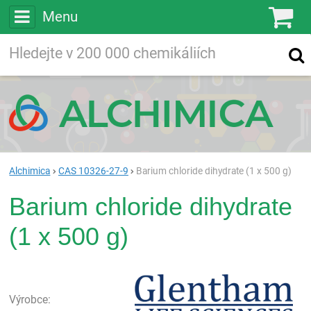
Menu
Ko
Vyhledávejte
Vyhledávání
ve více než
200 000
chemických látkách
Hledej
Alchimica
CAS 10326-27-9
Barium chloride dihydrate (1 x 500 g)
Barium chloride dihydrate
(1 x 500 g)
Gle
Výrobce: