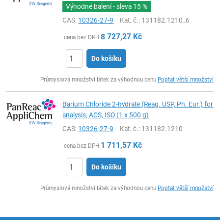
Výhodné balení - sleva
15 %
CAS:
10326-27-9
Kat. č.
: 131182.1210_6
8 727,27
Kč
cena bez DPH
Do košíku
ks
Průmyslová množství látek za výhodnou cenu
Poptat větší množství
Barium Chloride 2-hydrate (Reag. USP, Ph. Eur.) for
analysis, ACS, ISO (1 x 500 g)
CAS:
10326-27-9
Kat. č.
: 131182.1210
1 711,57
Kč
cena bez DPH
Do košíku
ks
Průmyslová množství látek za výhodnou cenu
Poptat větší množství