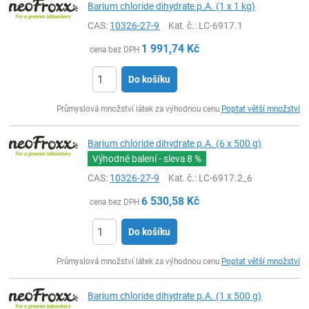
Barium chloride dihydrate p.A. (1 x 1 kg)
CAS:
10326-27-9
Kat. č.
: LC-6917.1
1 991,74
Kč
cena bez DPH
Do košíku
ks
Průmyslová množství látek za výhodnou cenu
Poptat větší množství
Barium chloride dihydrate p.A. (6 x 500 g)
Výhodné balení - sleva
8 %
CAS:
10326-27-9
Kat. č.
: LC-6917.2_6
6 530,58
Kč
cena bez DPH
Do košíku
ks
Průmyslová množství látek za výhodnou cenu
Poptat větší množství
Barium chloride dihydrate p.A. (1 x 500 g)