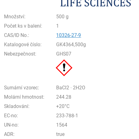
Množství:
500 g
Počet ks v balení:
1
CAS/ID No.:
10326-27-9
Katalogové číslo:
GK4364,500g
Nebezpečnost:
GHS07
Sumární vzorec:
BaCl2 · 2H2O
Molární hmotnost:
244.28
Skladování:
+20°C
EC-no:
233-788-1
UN-no:
1564
ADR:
true