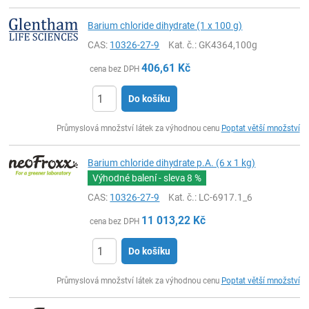
Barium chloride dihydrate (1 x 100 g)
CAS:
10326-27-9
Kat. č.
: GK4364,100g
406,61
Kč
cena bez DPH
Do košíku
ks
Průmyslová množství látek za výhodnou cenu
Poptat větší množství
Barium chloride dihydrate p.A. (6 x 1 kg)
Výhodné balení - sleva
8 %
CAS:
10326-27-9
Kat. č.
: LC-6917.1_6
11 013,22
Kč
cena bez DPH
Do košíku
ks
Průmyslová množství látek za výhodnou cenu
Poptat větší množství