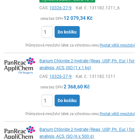
CAS:
10326-27-9
Kat. č.
: 131182.1211_6
12 079,34
Kč
cena bez DPH
Do košíku
ks
Průmyslová množství látek za výhodnou cenu
Poptat větší množství
Barium Chloride 2-hydrate (Reag. USP, Ph. Eur.) for
analysis, ACS, ISO (1 x 1 kg)
CAS:
10326-27-9
Kat. č.
: 131182.1211
2 368,60
Kč
cena bez DPH
Do košíku
ks
Průmyslová množství látek za výhodnou cenu
Poptat větší množství
Barium Chloride 2-hydrate (Reag. USP, Ph. Eur.) for
analysis, ACS, ISO (6 x 500 g)