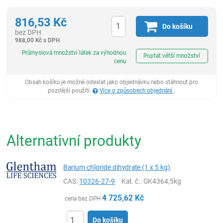
816,53
Kč
Do košíku
bez DPH
988,00
Kč
s DPH
ks
Průmyslová množství látek za výhodnou
Poptat větší množství
cenu
Obsah košíku je možné odeslat jako objednávku nebo stáhnout pro
pozdější použití.
Více o způsobech objednání
.
Alternativní produkty
Barium chloride dihydrate (1 x 5 kg)
CAS:
10326-27-9
Kat. č.
: GK4364,5kg
4 725,62
Kč
cena bez DPH
Do košíku