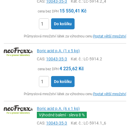
CAS:
10043-35-3
Kat. č.
: LC-5914.2_4
15 550,41
Kč
cena bez DPH
Do košíku
ks
Průmyslová množství látek za výhodnou cenu
Poptat větší množství
Boric acid p.A. (1 x 5 kg)
CAS:
10043-35-3
Kat. č.
: LC-5914.2
4 225,62
Kč
cena bez DPH
Do košíku
ks
Průmyslová množství látek za výhodnou cenu
Poptat větší množství
Boric acid p.A. (6 x 1 kg)
Výhodné balení - sleva
8 %
CAS:
10043-35-3
Kat. č.
: LC-5914.1_6