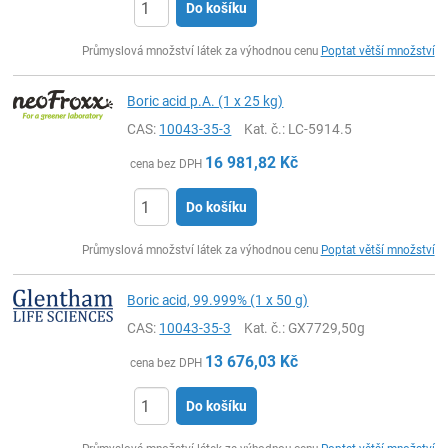
Do košíku
ks
Průmyslová množství látek za výhodnou cenu
Poptat větší množství
Boric acid p.A. (1 x 25 kg)
CAS:
10043-35-3
Kat. č.
: LC-5914.5
16 981,82
Kč
cena bez DPH
Do košíku
ks
Průmyslová množství látek za výhodnou cenu
Poptat větší množství
Boric acid, 99.999% (1 x 50 g)
CAS:
10043-35-3
Kat. č.
: GX7729,50g
13 676,03
Kč
cena bez DPH
Do košíku
ks