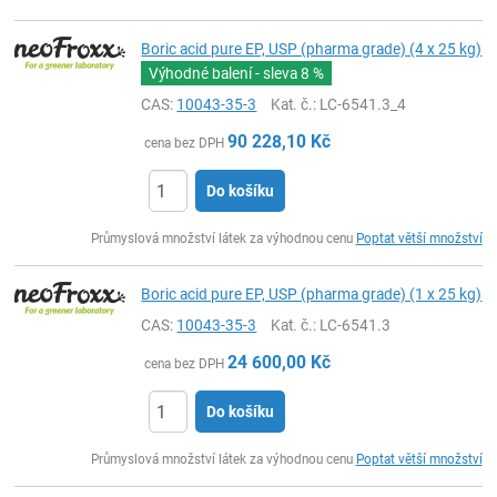
Boric acid pure EP, USP (pharma grade) (4 x 25 kg)
Výhodné balení - sleva
8 %
CAS:
10043-35-3
Kat. č.
: LC-6541.3_4
90 228,10
Kč
cena bez DPH
Do košíku
ks
Průmyslová množství látek za výhodnou cenu
Poptat větší množství
Boric acid pure EP, USP (pharma grade) (1 x 25 kg)
CAS:
10043-35-3
Kat. č.
: LC-6541.3
24 600,00
Kč
cena bez DPH
Do košíku
ks
Průmyslová množství látek za výhodnou cenu
Poptat větší množství