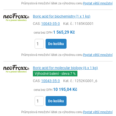
Průmyslová množství látek za výhodnou cenu
Poptat větší množství
Boric acid for biochemistry (1 x 1 kg)
CAS:
10043-35-3
Kat. č.
: 1185KG001
1 565,29
Kč
cena bez DPH
Do košíku
ks
Průmyslová množství látek za výhodnou cenu
Poptat větší množství
Boric acid for molecular biology (6 x 1 kg)
Výhodné balení - sleva
7 %
CAS:
10043-35-3
Kat. č.
: 1252KG001_6
10 195,04
Kč
cena bez DPH
Do košíku
ks
Průmyslová množství látek za výhodnou cenu
Poptat větší množství