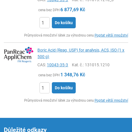
6 877,69
Kč
cena bez DPH
Do košíku
ks
Průmyslová množství látek za výhodnou cenu
Poptat větší množství
Boric Acid (Reag. USP) for analysis, ACS, ISO (1 x
500 g)
CAS:
10043-35-3
Kat. č.
: 131015.1210
1 348,76
Kč
cena bez DPH
Do košíku
ks
Průmyslová množství látek za výhodnou cenu
Poptat větší množství
Důležité odkazy