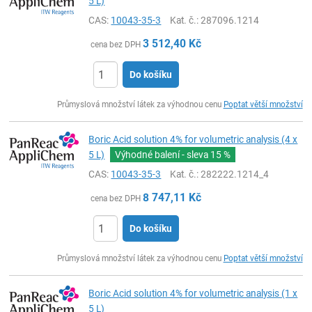
5 L)
CAS:
10043-35-3
Kat. č.
: 287096.1214
3 512,40
Kč
cena bez DPH
Do košíku
ks
Průmyslová množství látek za výhodnou cenu
Poptat větší množství
Boric Acid solution 4% for volumetric analysis (4 x
5 L)
Výhodné balení - sleva
15 %
CAS:
10043-35-3
Kat. č.
: 282222.1214_4
8 747,11
Kč
cena bez DPH
Do košíku
ks
Průmyslová množství látek za výhodnou cenu
Poptat větší množství
Boric Acid solution 4% for volumetric analysis (1 x
5 L)