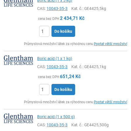
Boric acid (1 x 5 kg)
CAS:
10043-35-3
Kat. č.
: GE4425,5kg
2 434,71
Kč
cena bez DPH
Do košíku
ks
Průmyslová množství látek za výhodnou cenu
Poptat větší množství
Boric acid (1 x 1 kg)
CAS:
10043-35-3
Kat. č.
: GE4425,1kg
651,24
Kč
cena bez DPH
Do košíku
ks
Průmyslová množství látek za výhodnou cenu
Poptat větší množství
Boric acid (1 x 500 g)
CAS:
10043-35-3
Kat. č.
: GE4425,500g