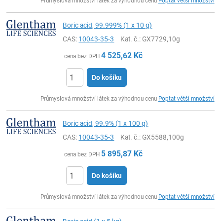
Průmyslová množství látek za výhodnou cenu
Poptat větší množství
Boric acid, 99.999% (1 x 10 g)
CAS:
10043-35-3
Kat. č.
: GX7729,10g
4 525,62
Kč
cena bez DPH
Do košíku
ks
Průmyslová množství látek za výhodnou cenu
Poptat větší množství
Boric acid, 99.9% (1 x 100 g)
CAS:
10043-35-3
Kat. č.
: GX5588,100g
5 895,87
Kč
cena bez DPH
Do košíku
ks
Průmyslová množství látek za výhodnou cenu
Poptat větší množství