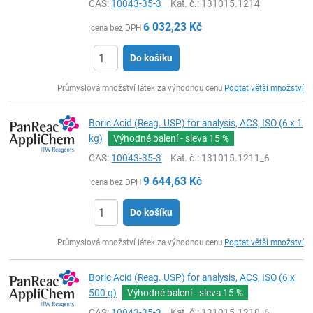
CAS:
10043-35-3
Kat. č.
: 131015.1214
6 032,23
Kč
cena bez DPH
Do košíku
ks
Průmyslová množství látek za výhodnou cenu
Poptat větší množství
Boric Acid (Reag. USP) for analysis, ACS, ISO (6 x 1
kg)
Výhodné balení - sleva
15 %
CAS:
10043-35-3
Kat. č.
: 131015.1211_6
9 644,63
Kč
cena bez DPH
Do košíku
ks
Průmyslová množství látek za výhodnou cenu
Poptat větší množství
Boric Acid (Reag. USP) for analysis, ACS, ISO (6 x
500 g)
Výhodné balení - sleva
15 %
CAS:
10043-35-3
Kat. č.
: 131015.1210_6