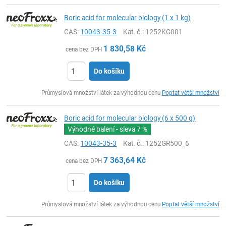
Boric acid for molecular biology (1 x 1 kg)
CAS:
10043-35-3
Kat. č.
: 1252KG001
1 830,58
Kč
cena bez DPH
Do košíku
ks
Průmyslová množství látek za výhodnou cenu
Poptat větší množství
Boric acid for molecular biology (6 x 500 g)
Výhodné balení - sleva
7 %
CAS:
10043-35-3
Kat. č.
: 1252GR500_6
7 363,64
Kč
cena bez DPH
Do košíku
ks
Průmyslová množství látek za výhodnou cenu
Poptat větší množství