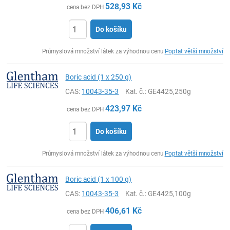
528,93
Kč
cena bez DPH
Do košíku
ks
Průmyslová množství látek za výhodnou cenu
Poptat větší množství
Boric acid (1 x 250 g)
CAS:
10043-35-3
Kat. č.
: GE4425,250g
423,97
Kč
cena bez DPH
Do košíku
ks
Průmyslová množství látek za výhodnou cenu
Poptat větší množství
Boric acid (1 x 100 g)
CAS:
10043-35-3
Kat. č.
: GE4425,100g
406,61
Kč
cena bez DPH