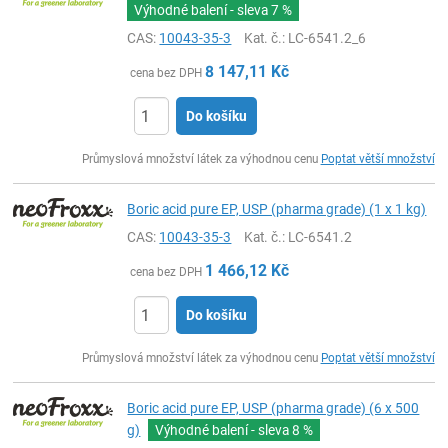
Výhodné balení - sleva
7 %
CAS:
10043-35-3
Kat. č.
: LC-6541.2_6
8 147,11
Kč
cena bez DPH
Do košíku
ks
Průmyslová množství látek za výhodnou cenu
Poptat větší množství
Boric acid pure EP, USP (pharma grade) (1 x 1 kg)
CAS:
10043-35-3
Kat. č.
: LC-6541.2
1 466,12
Kč
cena bez DPH
Do košíku
ks
Průmyslová množství látek za výhodnou cenu
Poptat větší množství
Boric acid pure EP, USP (pharma grade) (6 x 500
g)
Výhodné balení - sleva
8 %