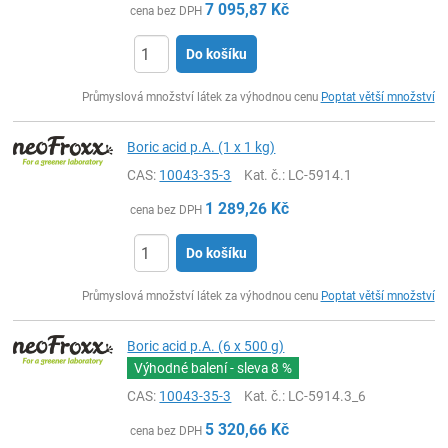
7 095,87
Kč
cena bez DPH
Do košíku
ks
Průmyslová množství látek za výhodnou cenu
Poptat větší množství
Boric acid p.A. (1 x 1 kg)
CAS:
10043-35-3
Kat. č.
: LC-5914.1
1 289,26
Kč
cena bez DPH
Do košíku
ks
Průmyslová množství látek za výhodnou cenu
Poptat větší množství
Boric acid p.A. (6 x 500 g)
Výhodné balení - sleva
8 %
CAS:
10043-35-3
Kat. č.
: LC-5914.3_6
5 320,66
Kč
cena bez DPH