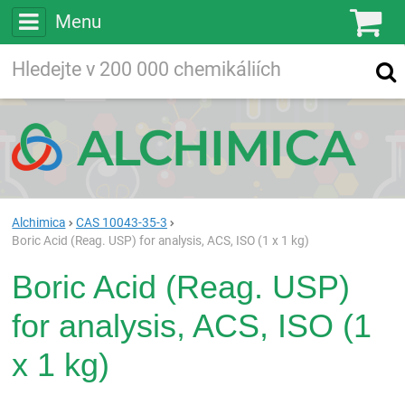
Menu
Ko
Vyhledávejte
Vyhledávání
ve více než
200 000
chemických látkách
Hledej
Alchimica
CAS 10043-35-3
Boric Acid (Reag. USP) for analysis, ACS, ISO (1 x 1 kg)
Boric Acid (Reag. USP)
for analysis, ACS, ISO (1
x 1 kg)