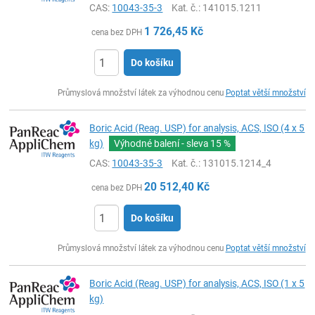
CAS:
10043-35-3
Kat. č.
: 141015.1211
1 726,45
Kč
cena bez DPH
Do košíku
ks
Průmyslová množství látek za výhodnou cenu
Poptat větší množství
Boric Acid (Reag. USP) for analysis, ACS, ISO (4 x 5
kg)
Výhodné balení - sleva
15 %
CAS:
10043-35-3
Kat. č.
: 131015.1214_4
20 512,40
Kč
cena bez DPH
Do košíku
ks
Průmyslová množství látek za výhodnou cenu
Poptat větší množství
Boric Acid (Reag. USP) for analysis, ACS, ISO (1 x 5
kg)