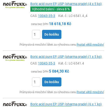
Boric acid pure EP, USP (pharma grade) (4 x 5 kg)
Výhodné balení - sleva
8 %
CAS:
10043-35-3
Kat. č.
: LC-6541.4_4
18 618,18
Kč
cena bez DPH
Do košíku
ks
Průmyslová množství látek za výhodnou cenu
Poptat větší množství
Boric acid pure EP, USP (pharma grade) (1 x 5 kg)
CAS:
10043-35-3
Kat. č.
: LC-6541.4
5 084,30
Kč
cena bez DPH
Do košíku
ks
Průmyslová množství látek za výhodnou cenu
Poptat větší množství
Boric acid pure EP, USP (pharma grade) (6 x 1 kg)