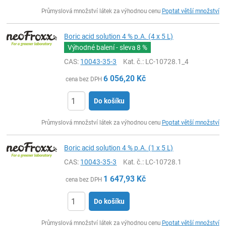
ks
Průmyslová množství látek za výhodnou cenu
Poptat větší množství
Boric acid solution 4 % p.A. (4 x 5 L)
Výhodné balení - sleva
8 %
CAS:
10043-35-3
Kat. č.
: LC-10728.1_4
6 056,20
Kč
cena bez DPH
Do košíku
ks
Průmyslová množství látek za výhodnou cenu
Poptat větší množství
Boric acid solution 4 % p.A. (1 x 5 L)
CAS:
10043-35-3
Kat. č.
: LC-10728.1
1 647,93
Kč
cena bez DPH
Do košíku
ks
Průmyslová množství látek za výhodnou cenu
Poptat větší množství