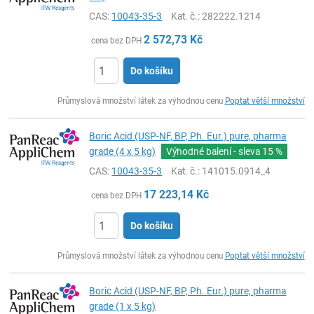
CAS:
10043-35-3
Kat. č.
: 282222.1214
2 572,73
Kč
cena bez DPH
Do košíku
ks
Průmyslová množství látek za výhodnou cenu
Poptat větší množství
Boric Acid (USP-NF, BP, Ph. Eur.) pure, pharma
grade (4 x 5 kg)
Výhodné balení - sleva
15 %
CAS:
10043-35-3
Kat. č.
: 141015.0914_4
17 223,14
Kč
cena bez DPH
Do košíku
ks
Průmyslová množství látek za výhodnou cenu
Poptat větší množství
Boric Acid (USP-NF, BP, Ph. Eur.) pure, pharma
grade (1 x 5 kg)