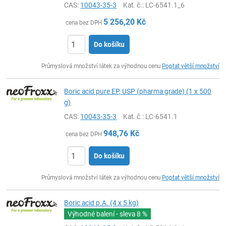
CAS:
10043-35-3
Kat. č.
: LC-6541.1_6
5 256,20
Kč
cena bez DPH
Do košíku
ks
Průmyslová množství látek za výhodnou cenu
Poptat větší množství
Boric acid pure EP, USP (pharma grade) (1 x 500
g)
CAS:
10043-35-3
Kat. č.
: LC-6541.1
948,76
Kč
cena bez DPH
Do košíku
ks
Průmyslová množství látek za výhodnou cenu
Poptat větší množství
Boric acid p.A. (4 x 5 kg)
Výhodné balení - sleva
8 %