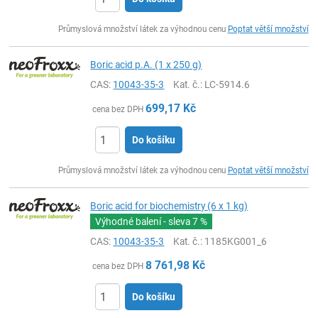
ks
Průmyslová množství látek za výhodnou cenu
Poptat větší množství
Boric acid p.A. (1 x 250 g)
CAS:
10043-35-3
Kat. č.
: LC-5914.6
699,17
Kč
cena bez DPH
Do košíku
ks
Průmyslová množství látek za výhodnou cenu
Poptat větší množství
Boric acid for biochemistry (6 x 1 kg)
Výhodné balení - sleva
7 %
CAS:
10043-35-3
Kat. č.
: 1185KG001_6
8 761,98
Kč
cena bez DPH
Do košíku
ks