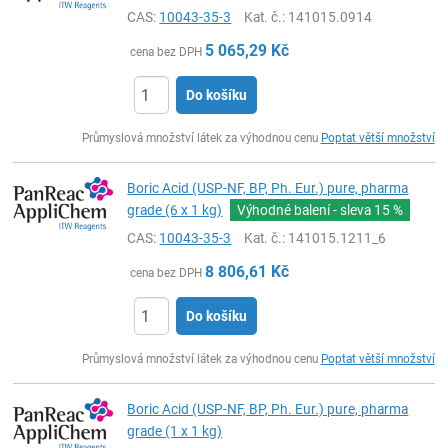
CAS:
10043-35-3
Kat. č.
: 141015.0914
5 065,29
Kč
cena bez DPH
Do košíku
ks
Průmyslová množství látek za výhodnou cenu
Poptat větší množství
Boric Acid (USP-NF, BP, Ph. Eur.) pure, pharma
grade (6 x 1 kg)
Výhodné balení - sleva
15 %
CAS:
10043-35-3
Kat. č.
: 141015.1211_6
8 806,61
Kč
cena bez DPH
Do košíku
ks
Průmyslová množství látek za výhodnou cenu
Poptat větší množství
Boric Acid (USP-NF, BP, Ph. Eur.) pure, pharma
grade (1 x 1 kg)