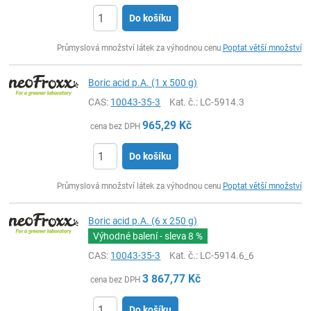
Do košíku
ks
Průmyslová množství látek za výhodnou cenu
Poptat větší množství
Boric acid p.A. (1 x 500 g)
CAS:
10043-35-3
Kat. č.
: LC-5914.3
965,29
Kč
cena bez DPH
Do košíku
ks
Průmyslová množství látek za výhodnou cenu
Poptat větší množství
Boric acid p.A. (6 x 250 g)
Výhodné balení - sleva
8 %
CAS:
10043-35-3
Kat. č.
: LC-5914.6_6
3 867,77
Kč
cena bez DPH
Do košíku