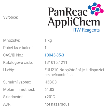
Pan
Výrobce:
Množství:
1 kg
Počet ks v balení:
1
CAS/ID No.:
10043-35-3
Katalogové číslo:
131015.1211
H-věty:
EUH210 Na vyžádání je k dispozici
bezpečnostní list.
Sumární vzorec:
H3BO3
Molární hmotnost:
61.83
Skladování:
+20°C
ADR:
not hazardous