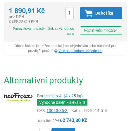
1 890,91
Kč
Do košíku
bez DPH
2 288,00
Kč
s DPH
ks
Průmyslová množství látek za výhodnou
Poptat větší množství
cenu
Obsah košíku je možné odeslat jako objednávku nebo stáhnout pro
pozdější použití.
Více o způsobech objednání
.
Alternativní produkty
Boric acid p.A. (4 x 25 kg)
Výhodné balení - sleva
8 %
CAS:
10043-35-3
Kat. č.
: LC-5914.5_4
62 743,80
Kč
cena bez DPH