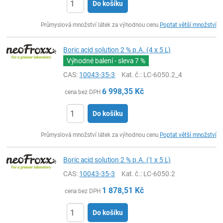
Do košíku
ks
Průmyslová množství látek za výhodnou cenu
Poptat větší množství
Boric acid solution 2 % p.A. (4 x 5 L)
Výhodné balení - sleva
7 %
CAS:
10043-35-3
Kat. č.
: LC-6050.2_4
6 998,35
Kč
cena bez DPH
Do košíku
ks
Průmyslová množství látek za výhodnou cenu
Poptat větší množství
Boric acid solution 2 % p.A. (1 x 5 L)
CAS:
10043-35-3
Kat. č.
: LC-6050.2
1 878,51
Kč
cena bez DPH
Do košíku