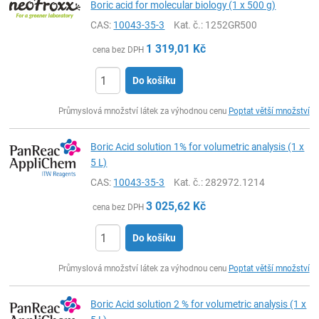
Boric acid for molecular biology (1 x 500 g)
CAS:
10043-35-3
Kat. č.
: 1252GR500
1 319,01
Kč
cena bez DPH
Do košíku
ks
Průmyslová množství látek za výhodnou cenu
Poptat větší množství
Boric Acid solution 1% for volumetric analysis (1 x
5 L)
CAS:
10043-35-3
Kat. č.
: 282972.1214
3 025,62
Kč
cena bez DPH
Do košíku
ks
Průmyslová množství látek za výhodnou cenu
Poptat větší množství
Boric Acid solution 2 % for volumetric analysis (1 x