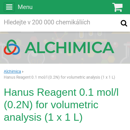
Menu
Ko
Vyhledávejte
Vyhledávání
ve více než
200 000
chemických látkách
Hledej
Alchimica
Hanus Reagent 0.1 mol/l (0.2N) for volumetric analysis (1 x 1 L)
Hanus Reagent 0.1 mol/l
(0.2N) for volumetric
analysis (1 x 1 L)