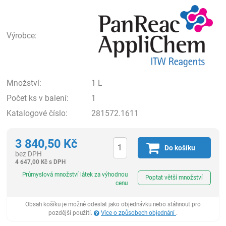
Pan
Výrobce:
Množství:
1 L
Počet ks v balení:
1
Katalogové číslo:
281572.1611
3 840,50
Kč
Do košíku
bez DPH
4 647,00
Kč
s DPH
ks
Průmyslová množství látek za výhodnou
Poptat větší množství
cenu
Obsah košíku je možné odeslat jako objednávku nebo stáhnout pro
pozdější použití.
Více o způsobech objednání
.