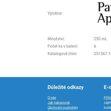
Výrobce:
Množství:
250 mL
Počet ks v balení:
6
Katalogové číslo:
251567.1
Důležité odkazy
E-
O nás
Přih
Jak nakupovat
zají
Obchodní podmínky
bude