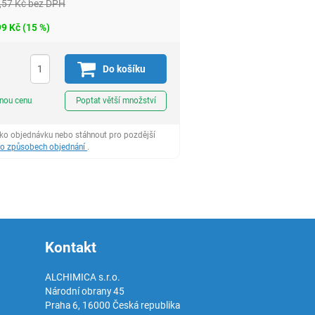
,57
Kč
bez DPH
99
Kč
(
15
%)
H
Do košíku
ks
dnou cenu
Poptat větší množství
ako objednávku nebo stáhnout pro pozdější
 o způsobech objednání
.
Kontakt
ALCHIMICA s.r.o.
Národní obrany 45
Praha 6
,
16000
Česká republika