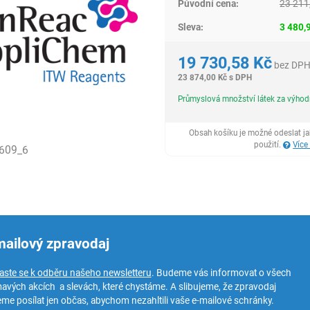
Původní cena:
23 211
Sleva:
3 480,
19 730,58
Kč
bez DP
23 874,00
Kč
s DPH
Průmyslová množství látek za výho
Obsah košíku je možné odeslat j
použití.
Více
609_6
mailový zpravodaj
laste se k odběru našeho newsletteru
. Budeme vás informovat o všech
mavých akcích a slevách, které chystáme. A slibujeme, že zpravodaj
me posílat jen občas, abychom nezahltili vaše e-mailové schránky.