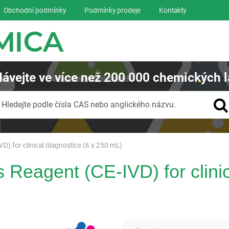
Obchodní podmínky
Podmínky prodeje
Kontakty
ávejte
ve více než
200 000
chemických l
Vyhledávání
Hledejte podle čísla CAS nebo anglického názvu.
VD) for clinical diagnostics (6 x 250 mL)
s Reagent (CE-IVD) for clini
Panreac AppliChem