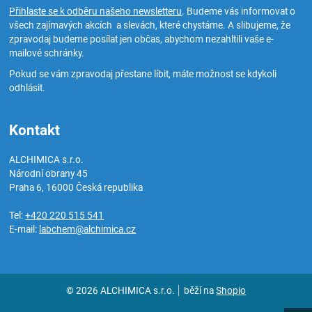
Přihlaste se k odběru našeho newsletteru
. Budeme vás informovat o
všech zajímavých akcích a slevách, které chystáme. A slibujeme, že
zpravodaj budeme posílat jen občas, abychom nezahltili vaše e-
mailové schránky.
Pokud se vám zpravodaj přestane líbit, máte možnost se kdykoli
odhlásit.
Kontakt
ALCHIMICA s.r.o.
Národní obrany 45
Praha 6
,
16000
Česká republika
Tel:
+420 220 515 541
E-mail:
labchem@alchimica.cz
© 2026 ALCHIMICA s.r.o.
běží na
Shopio