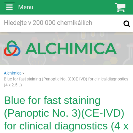
Menu
Ko
Vyhledávejte
Vyhledávání
ve více než
200 000
chemických látkách
Hledej
Alchimica
Blue for fast staining (Panoptic No. 3)(CE-IVD) for clinical diagnostics
(4 x 2.5 L)
Blue for fast staining
(Panoptic No. 3)(CE-IVD)
for clinical diagnostics (4 x