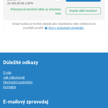
26 452,00
Kč
s DPH
ks
Průmyslová množství látek za výhodnou
Poptat větší množství
cenu
Obsah košíku je možné odeslat jako objednávku nebo stáhnout pro
pozdější použití.
Více o způsobech objednání
.
Důležité odkazy
O nás
Jak nakupovat
Obchodní podmínky
Kontakty
E-mailový zpravodaj