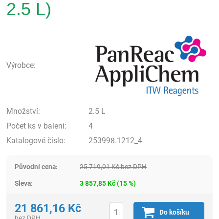
2.5 L)
Pan
Výrobce:
Množství:
2.5 L
Počet ks v balení:
4
Katalogové číslo:
253998.1212_4
Původní cena:
25 719,01
Kč
bez DPH
Sleva:
3 857,85
Kč
(
15
%)
21 861,16
Kč
Do košíku
bez DPH