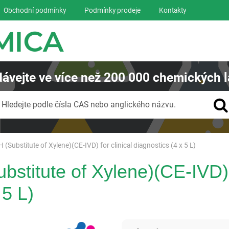
Obchodní podmínky
Podmínky prodeje
Kontakty
ávejte
ve více než
200 000
chemických l
Vyhledávání
Hledejte podle čísla CAS nebo anglického názvu.
H (Substitute of Xylene)(CE-IVD) for clinical diagnostics (4 x 5 L)
ubstitute of Xylene)(CE-IVD) 
 5 L)
Panreac AppliChem