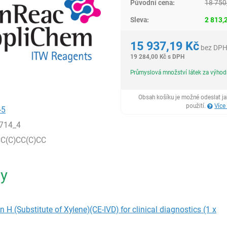
Původní cena:
18 750
Sleva:
2 813,
15 937,19
Kč
bez DP
19 284,00
Kč
s DPH
Průmyslová množství látek za výho
Obsah košíku je možné odeslat j
použití.
Více
-5
714_4
C(C)CC(C)CC
ty
n H (Substitute of Xylene)(CE-IVD) for clinical diagnostics (1 x