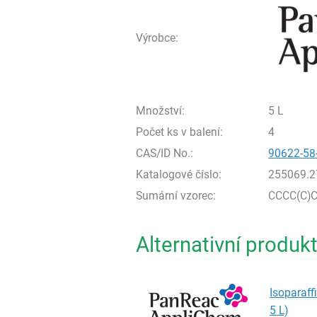
Výrobce:
Množství:
5 L
Počet ks v balení:
4
CAS/ID No.:
90622-58
Katalogové číslo:
255069.2
Sumární vzorec:
CCCC(C)C
Alternativní produk
Isoparaffi
5 L)