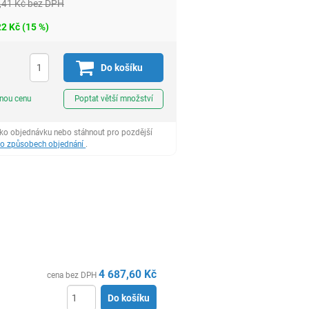
,41
Kč
bez DPH
22
Kč
(
15
%)
H
Do košíku
ks
dnou cenu
Poptat větší množství
ako objednávku nebo stáhnout pro pozdější
 o způsobech objednání
.
4 687,60
Kč
cena bez DPH
Do košíku