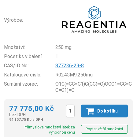
Rea
Výrobce:
Množství:
250 mg
Počet ks v balení:
1
CAS/ID No.:
877236-29-8
Katalogové číslo:
R024GM9,250mg
Sumární vzorec:
O1C(=CC=C1)C(CC(=O)OCC1=CC=C
C=C1)=O
77 775,00
Kč
Do košíku
bez DPH
94 107,75
Kč
s DPH
ks
Průmyslová množství látek za
Poptat větší množství
výhodnou cenu