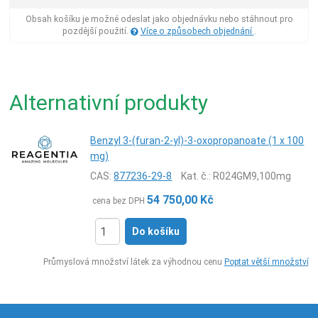
Obsah košíku je možné odeslat jako objednávku nebo stáhnout pro
pozdější použití.
Více o způsobech objednání
.
Alternativní produkty
Benzyl 3-(furan-2-yl)-3-oxopropanoate (1 x 100
mg)
CAS:
877236-29-8
Kat. č.
: R024GM9,100mg
54 750,00
Kč
cena bez DPH
Do košíku
ks
Průmyslová množství látek za výhodnou cenu
Poptat větší množství