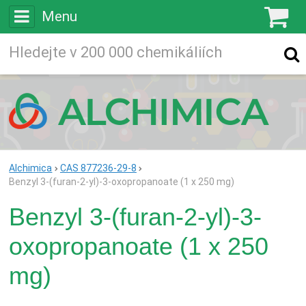
Menu
K
Vyhledávejte
Vyhledávání
ve více než
200 000
chemických látkách
Hledej
Alchimica
CAS 877236-29-8
Benzyl 3-(furan-2-yl)-3-oxopropanoate (1 x 250 mg)
Benzyl 3-(furan-2-yl)-3-
oxopropanoate (1 x 250
mg)