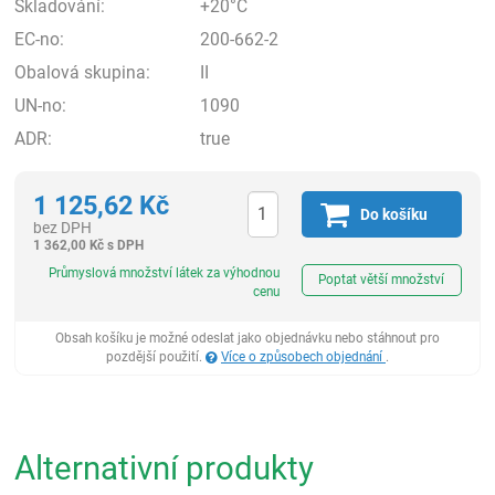
Skladování:
+20°C
EC-no:
200-662-2
Obalová skupina:
II
UN-no:
1090
ADR:
true
1 125,62
Kč
Do košíku
bez DPH
1 362,00
Kč
s DPH
ks
Průmyslová množství látek za výhodnou
Poptat větší množství
cenu
Obsah košíku je možné odeslat jako objednávku nebo stáhnout pro
pozdější použití.
Více o způsobech objednání
.
Alternativní produkty