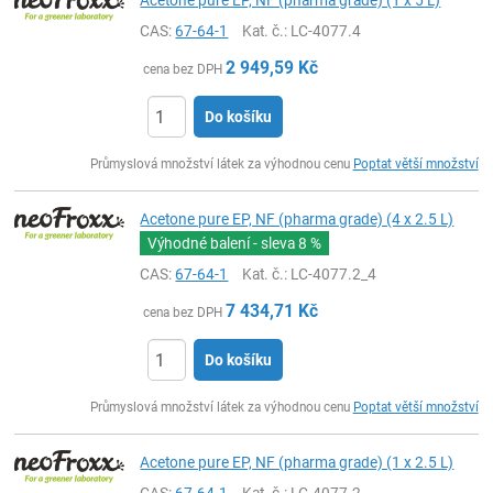
Acetone pure EP, NF (pharma grade) (1 x 5 L)
CAS:
67-64-1
Kat. č.
: LC-4077.4
2 949,59
Kč
cena bez DPH
Do košíku
ks
Průmyslová množství látek za výhodnou cenu
Poptat větší množství
Acetone pure EP, NF (pharma grade) (4 x 2.5 L)
Výhodné balení - sleva
8 %
CAS:
67-64-1
Kat. č.
: LC-4077.2_4
7 434,71
Kč
cena bez DPH
Do košíku
ks
Průmyslová množství látek za výhodnou cenu
Poptat větší množství
Acetone pure EP, NF (pharma grade) (1 x 2.5 L)