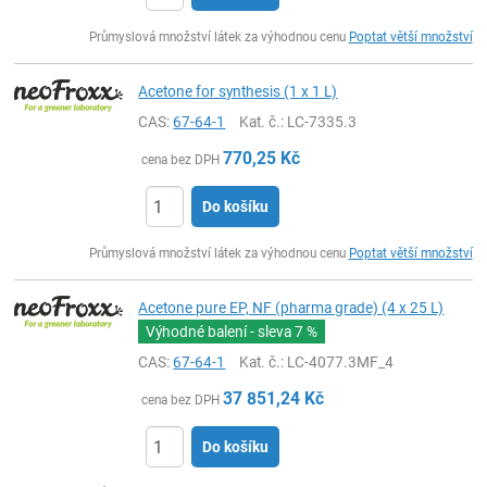
ks
Průmyslová množství látek za výhodnou cenu
Poptat větší množství
Acetone for synthesis (1 x 1 L)
CAS:
67-64-1
Kat. č.
: LC-7335.3
770,25
Kč
cena bez DPH
Do košíku
ks
Průmyslová množství látek za výhodnou cenu
Poptat větší množství
Acetone pure EP, NF (pharma grade) (4 x 25 L)
Výhodné balení - sleva
7 %
CAS:
67-64-1
Kat. č.
: LC-4077.3MF_4
37 851,24
Kč
cena bez DPH
Do košíku
ks