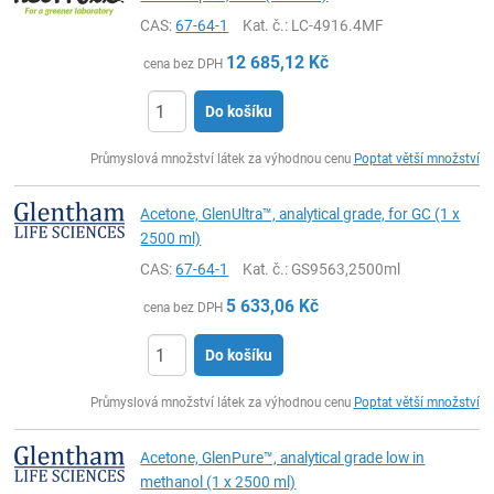
CAS:
67-64-1
Kat. č.
: LC-4916.4MF
12 685,12
Kč
cena bez DPH
Do košíku
ks
Průmyslová množství látek za výhodnou cenu
Poptat větší množství
Acetone, GlenUltra™, analytical grade, for GC (1 x
2500 ml)
CAS:
67-64-1
Kat. č.
: GS9563,2500ml
5 633,06
Kč
cena bez DPH
Do košíku
ks
Průmyslová množství látek za výhodnou cenu
Poptat větší množství
Acetone, GlenPure™, analytical grade low in
methanol (1 x 2500 ml)