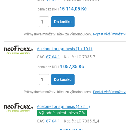
15 114,05
Kč
cena bez DPH
Do košíku
ks
Průmyslová množství látek za výhodnou cenu
Poptat větší množství
Acetone for synthesis (1 x 10 L)
CAS:
67-64-1
Kat. č.
: LC-7335.7
4 057,85
Kč
cena bez DPH
Do košíku
ks
Průmyslová množství látek za výhodnou cenu
Poptat větší množství
Acetone for synthesis (4 x 5 L)
Výhodné balení - sleva
7 %
CAS:
67-64-1
Kat. č.
: LC-7335.5_4