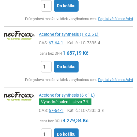
Do košíku
ks
Průmyslová množství látek za výhodnou cenu
Poptat větší množství
Acetone for synthesis (1 x 2.5 L)
CAS:
67-64-1
Kat. č.
: LC-7335.4
1 637,19
Kč
cena bez DPH
Do košíku
ks
Průmyslová množství látek za výhodnou cenu
Poptat větší množství
Acetone for synthesis (6 x 1 L)
Výhodné balení - sleva
7 %
CAS:
67-64-1
Kat. č.
: LC-7335.3_6
4 279,34
Kč
cena bez DPH
Do košíku