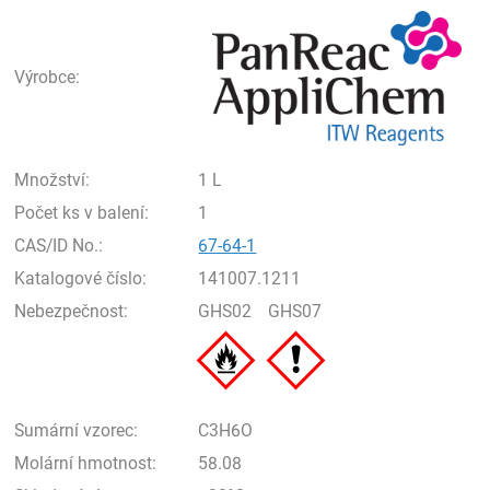
Pan
Výrobce:
Množství:
1 L
Počet ks v balení:
1
CAS/ID No.:
67-64-1
Katalogové číslo:
141007.1211
Nebezpečnost:
GHS02
GHS07
Sumární vzorec:
C3H6O
Molární hmotnost:
58.08