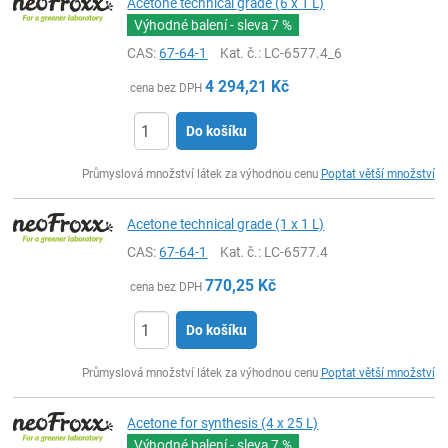
Acetone technical grade (6 x 1 L)
Výhodné balení - sleva
7 %
CAS:
67-64-1
Kat. č.
: LC-6577.4_6
4 294,21
Kč
cena bez DPH
Do košíku
ks
Průmyslová množství látek za výhodnou cenu
Poptat větší množství
Acetone technical grade (1 x 1 L)
CAS:
67-64-1
Kat. č.
: LC-6577.4
770,25
Kč
cena bez DPH
Do košíku
ks
Průmyslová množství látek za výhodnou cenu
Poptat větší množství
Acetone for synthesis (4 x 25 L)
Výhodné balení - sleva
7 %