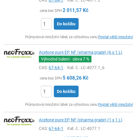
CAS:
67-64-1
Kat. č.
: LC-4077.2
2 011,57
Kč
cena bez DPH
Do košíku
ks
Průmyslová množství látek za výhodnou cenu
Poptat větší množství
Acetone pure EP, NF (pharma grade) (6 x 1 L)
Výhodné balení - sleva
7 %
CAS:
67-64-1
Kat. č.
: LC-4077.1_6
5 608,26
Kč
cena bez DPH
Do košíku
ks
Průmyslová množství látek za výhodnou cenu
Poptat větší množství
Acetone pure EP, NF (pharma grade) (1 x 1 L)
CAS:
67-64-1
Kat. č.
: LC-4077.1