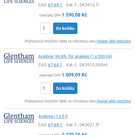
CAS:
67-64-1
Kat. č.
: GK3913,1l
1 590,08
Kč
cena bez DPH
Do košíku
ks
Průmyslová množství látek za výhodnou cenu
Poptat větší množství
Acetone, 99.8%, for analysis (1 x 500 ml)
CAS:
67-64-1
Kat. č.
: GK3913,500ml
1 009,09
Kč
cena bez DPH
Do košíku
ks
Průmyslová množství látek za výhodnou cenu
Poptat větší množství
Acetone (1 x 5 l)
CAS:
67-64-1
Kat. č.
: GK3021,5l
2 270,25
Kč