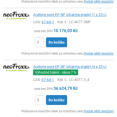
Průmyslová množství látek za výhodnou cenu
Poptat větší množství
Acetone pure EP, NF (pharma grade) (1 x 25 L)
CAS:
67-64-1
Kat. č.
: LC-4077.3MF
10 176,03
Kč
cena bez DPH
Do košíku
ks
Průmyslová množství látek za výhodnou cenu
Poptat větší množství
Acetone pure EP, NF (pharma grade) (4 x 25 L)
Výhodné balení - sleva
7 %
CAS:
67-64-1
Kat. č.
: LC-4077.3_4
36 624,79
Kč
cena bez DPH
Do košíku
ks
Průmyslová množství látek za výhodnou cenu
Poptat větší množství