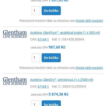
1 201,65
Kč
cena bez DPH
Do košíku
ks
Průmyslová množství látek za výhodnou cenu
Poptat větší množství
Acetone, GlenPure™, analytical grade (1 x 500 ml)
CAS:
67-64-1
Kat. č.
: GS1428,500ml
987,60
Kč
cena bez DPH
Do košíku
ks
Průmyslová množství látek za výhodnou cenu
Poptat větší množství
Acetone, GlenDry™, anhydrous (1 x 2500 ml)
CAS:
67-64-1
Kat. č.
: GS2410,2500ml
5 874,38
Kč
cena bez DPH
Do košíku