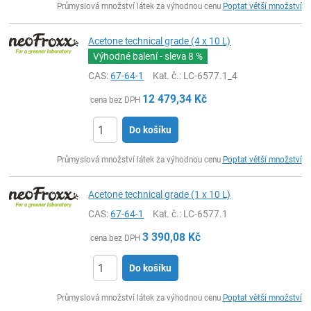
Průmyslová množství látek za výhodnou cenu
Poptat větší množství
Acetone technical grade (4 x 10 L)
Výhodné balení - sleva
8 %
CAS:
67-64-1
Kat. č.
: LC-6577.1_4
12 479,34
Kč
cena bez DPH
Do košíku
ks
Průmyslová množství látek za výhodnou cenu
Poptat větší množství
Acetone technical grade (1 x 10 L)
CAS:
67-64-1
Kat. č.
: LC-6577.1
3 390,08
Kč
cena bez DPH
Do košíku
ks
Průmyslová množství látek za výhodnou cenu
Poptat větší množství