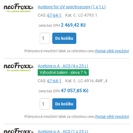
Acetone for UV spectroscopy (1 x 1 L)
CAS:
67-64-1
Kat. č.
: LC-4793.1
2 469,42
Kč
cena bez DPH
Do košíku
ks
Průmyslová množství látek za výhodnou cenu
Poptat větší množství
Acetone p.A., ACS (4 x 25 L)
Výhodné balení - sleva
7 %
CAS:
67-64-1
Kat. č.
: LC-4916.4MF_4
47 057,85
Kč
cena bez DPH
Do košíku
ks
Průmyslová množství látek za výhodnou cenu
Poptat větší množství
Acetone p.A., ACS (1 x 25 L)