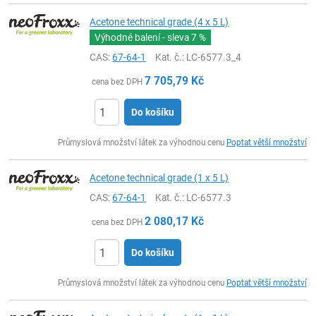
Acetone technical grade (4 x 5 L)
Výhodné balení - sleva
7 %
CAS:
67-64-1
Kat. č.
: LC-6577.3_4
7 705,79
Kč
cena bez DPH
Do košíku
ks
Průmyslová množství látek za výhodnou cenu
Poptat větší množství
Acetone technical grade (1 x 5 L)
CAS:
67-64-1
Kat. č.
: LC-6577.3
2 080,17
Kč
cena bez DPH
Do košíku
ks
Průmyslová množství látek za výhodnou cenu
Poptat větší množství