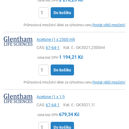
cena bez DPH
Do košíku
ks
Průmyslová množství látek za výhodnou cenu
Poptat větší množství
Acetone (1 x 2500 ml)
CAS:
67-64-1
Kat. č.
: GK3021,2500ml
1 194,21
Kč
cena bez DPH
Do košíku
ks
Průmyslová množství látek za výhodnou cenu
Poptat větší množství
Acetone (1 x 1 l)
CAS:
67-64-1
Kat. č.
: GK3021,1l
679,34
Kč
cena bez DPH
Do košíku