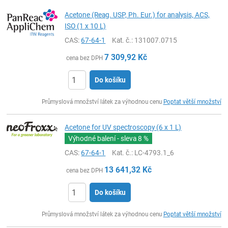
Acetone (Reag. USP, Ph. Eur.) for analysis, ACS,
ISO (1 x 10 L)
CAS:
67-64-1
Kat. č.
: 131007.0715
7 309,92
Kč
cena bez DPH
Do košíku
ks
Průmyslová množství látek za výhodnou cenu
Poptat větší množství
Acetone for UV spectroscopy (6 x 1 L)
Výhodné balení - sleva
8 %
CAS:
67-64-1
Kat. č.
: LC-4793.1_6
13 641,32
Kč
cena bez DPH
Do košíku
ks
Průmyslová množství látek za výhodnou cenu
Poptat větší množství