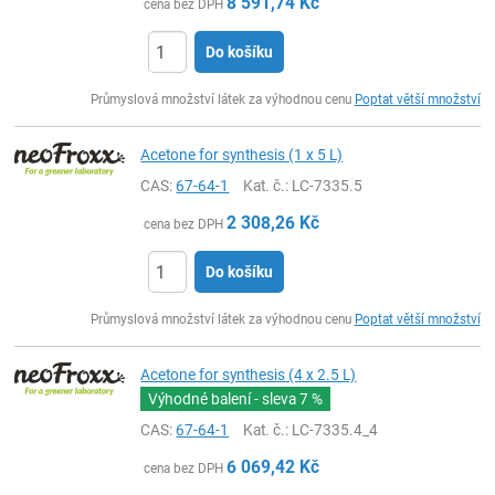
8 591,74
Kč
cena bez DPH
Do košíku
ks
Průmyslová množství látek za výhodnou cenu
Poptat větší množství
Acetone for synthesis (1 x 5 L)
CAS:
67-64-1
Kat. č.
: LC-7335.5
2 308,26
Kč
cena bez DPH
Do košíku
ks
Průmyslová množství látek za výhodnou cenu
Poptat větší množství
Acetone for synthesis (4 x 2.5 L)
Výhodné balení - sleva
7 %
CAS:
67-64-1
Kat. č.
: LC-7335.4_4
6 069,42
Kč
cena bez DPH