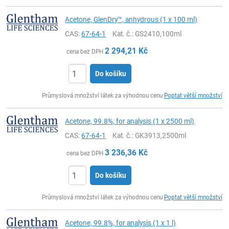
Acetone, GlenDry™, anhydrous (1 x 100 ml)
CAS:
67-64-1
Kat. č.
: GS2410,100ml
2 294,21
Kč
cena bez DPH
Do košíku
ks
Průmyslová množství látek za výhodnou cenu
Poptat větší množství
Acetone, 99.8%, for analysis (1 x 2500 ml)
CAS:
67-64-1
Kat. č.
: GK3913,2500ml
3 236,36
Kč
cena bez DPH
Do košíku
ks
Průmyslová množství látek za výhodnou cenu
Poptat větší množství
Acetone, 99.8%, for analysis (1 x 1 l)