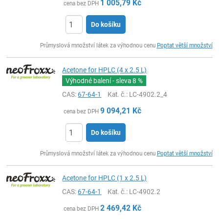
1 005,79
Kč
cena bez DPH
Do košíku
ks
Průmyslová množství látek za výhodnou cenu
Poptat větší množství
Acetone for HPLC (4 x 2.5 L)
Výhodné balení - sleva
8 %
CAS:
67-64-1
Kat. č.
: LC-4902.2_4
9 094,21
Kč
cena bez DPH
Do košíku
ks
Průmyslová množství látek za výhodnou cenu
Poptat větší množství
Acetone for HPLC (1 x 2.5 L)
CAS:
67-64-1
Kat. č.
: LC-4902.2
2 469,42
Kč
cena bez DPH