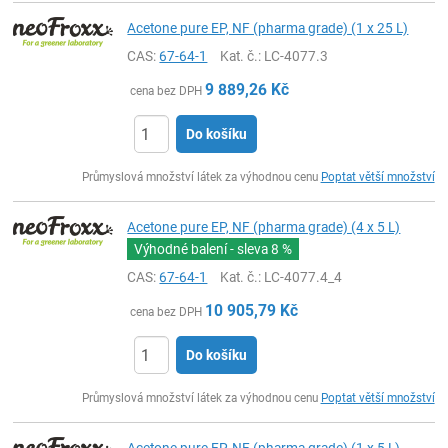
Acetone pure EP, NF (pharma grade) (1 x 25 L)
CAS:
67-64-1
Kat. č.
: LC-4077.3
9 889,26
Kč
cena bez DPH
Do košíku
ks
Průmyslová množství látek za výhodnou cenu
Poptat větší množství
Acetone pure EP, NF (pharma grade) (4 x 5 L)
Výhodné balení - sleva
8 %
CAS:
67-64-1
Kat. č.
: LC-4077.4_4
10 905,79
Kč
cena bez DPH
Do košíku
ks
Průmyslová množství látek za výhodnou cenu
Poptat větší množství