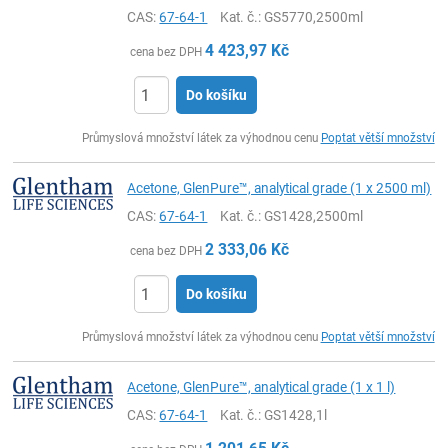
CAS:
67-64-1
Kat. č.
: GS5770,2500ml
4 423,97
Kč
cena bez DPH
Do košíku
ks
Průmyslová množství látek za výhodnou cenu
Poptat větší množství
Acetone, GlenPure™, analytical grade (1 x 2500 ml)
CAS:
67-64-1
Kat. č.
: GS1428,2500ml
2 333,06
Kč
cena bez DPH
Do košíku
ks
Průmyslová množství látek za výhodnou cenu
Poptat větší množství
Acetone, GlenPure™, analytical grade (1 x 1 l)
CAS:
67-64-1
Kat. č.
: GS1428,1l