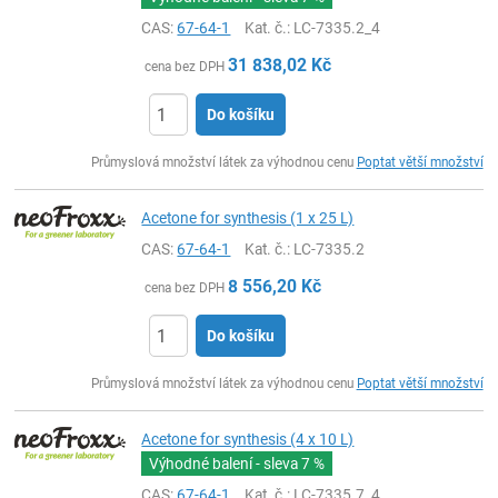
CAS:
67-64-1
Kat. č.
: LC-7335.2_4
31 838,02
Kč
cena bez DPH
Do košíku
ks
Průmyslová množství látek za výhodnou cenu
Poptat větší množství
Acetone for synthesis (1 x 25 L)
CAS:
67-64-1
Kat. č.
: LC-7335.2
8 556,20
Kč
cena bez DPH
Do košíku
ks
Průmyslová množství látek za výhodnou cenu
Poptat větší množství
Acetone for synthesis (4 x 10 L)
Výhodné balení - sleva
7 %
CAS:
67-64-1
Kat. č.
: LC-7335.7_4