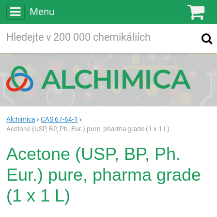
Menu
Ko
Vyhledávejte
Vyhledávání
ve více než
200 000
chemických látkách
Hledej
Alchimica
CAS 67-64-1
Acetone (USP, BP, Ph. Eur.) pure, pharma grade (1 x 1 L)
Acetone (USP, BP, Ph.
Eur.) pure, pharma grade
(1 x 1 L)