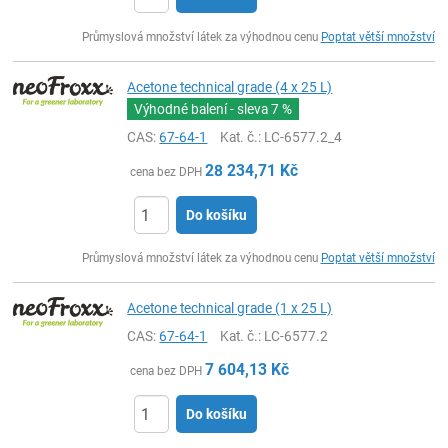
ks
Průmyslová množství látek za výhodnou cenu
Poptat větší množství
Acetone technical grade (4 x 25 L)
Výhodné balení - sleva
7 %
CAS:
67-64-1
Kat. č.
: LC-6577.2_4
28 234,71
Kč
cena bez DPH
Do košíku
ks
Průmyslová množství látek za výhodnou cenu
Poptat větší množství
Acetone technical grade (1 x 25 L)
CAS:
67-64-1
Kat. č.
: LC-6577.2
7 604,13
Kč
cena bez DPH
Do košíku
ks