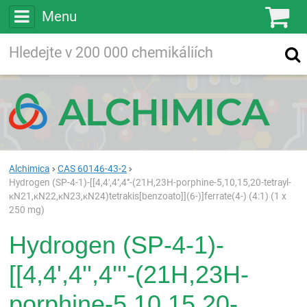
Menu
Ko
Vyhledávejte
Vyhledávání
ve více než
200 000
chemických látkách
Hledej
Alchimica
CAS 60146-43-2
Hydrogen (SP-4-1)-[[4,4',4'',4'''-(21H,23H-porphine-5,10,15,20-tetrayl-
κN21,κN22,κN23,κN24)tetrakis[benzoato]](6-)]ferrate(4-) (4:1) (1 x
250 mg)
Hydrogen (SP-4-1)-
[[4,4',4'',4'''-(21H,23H-
porphine-5,10,15,20-