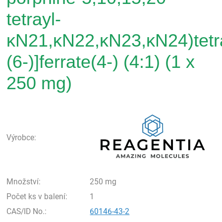
tetrayl-
κN21,κN22,κN23,κN24)tetra
(6-)]ferrate(4-) (4:1) (1 x
250 mg)
Rea
Výrobce:
Množství:
250 mg
Počet ks v balení:
1
CAS/ID No.:
60146-43-2