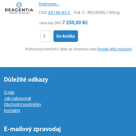
Hydrogen…
CAS:
60146-43-2
Kat. č.
: R024HSG,100mg
7 250,00
Kč
cena bez DPH
Do košíku
ks
Průmyslová množství látek za výhodnou cenu
Poptat větší množství
Důležité odkazy
O nás
Jak nakupovat
Obchodní podmínky
Kontakty
E-mailový zpravodaj