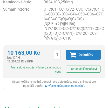
Katalogové číslo:
R024HSG,250mg
Sumární vzorec:
O=C(C1=CC=C(C2=C3C=CC(C(C4=C
C=C(C(O)=O)C=C4)=C5C=CC6=C7C
8=CC=C(C(O)=O)C=C8)=
[N]3[Fe+2]9([N-]56)
[N-]%10C2=CC=C%10C(C%11=CC=C
(C(O)=O)C=C%11)=C%12C=CC7=
[N]9%12)C=C1)O
10 163,00
Kč
Do košíku
bez DPH
12 297,23
Kč
s DPH
ks
Průmyslová množství látek za výhodnou
Poptat větší množství
cenu
Obsah košíku je možné odeslat jako objednávku nebo stáhnout pro
pozdější použití.
Více o způsobech objednání
.