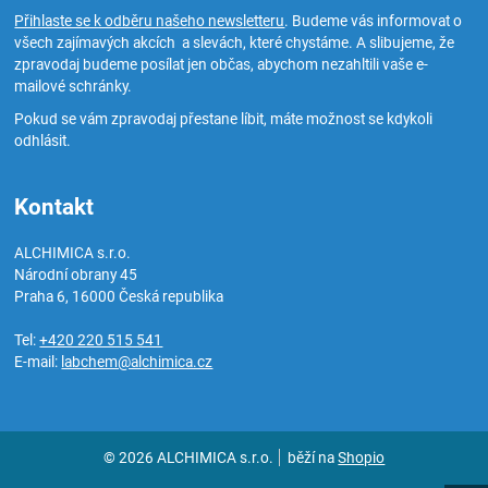
Přihlaste se k odběru našeho newsletteru
. Budeme vás informovat o
všech zajímavých akcích a slevách, které chystáme. A slibujeme, že
zpravodaj budeme posílat jen občas, abychom nezahltili vaše e-
mailové schránky.
Pokud se vám zpravodaj přestane líbit, máte možnost se kdykoli
odhlásit.
Kontakt
ALCHIMICA s.r.o.
Národní obrany 45
Praha 6
,
16000
Česká republika
Tel:
+420 220 515 541
E-mail:
labchem@alchimica.cz
© 2026 ALCHIMICA s.r.o.
běží na
Shopio