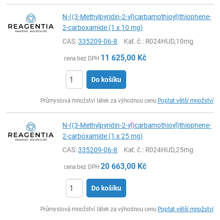
N-((3-Methylpyridin-2-yl)carbamothioyl)thiophene-
2-carboxamide (1 x 10 mg)
CAS:
335209-06-8
Kat. č.
: R024HUD,10mg
11 625,00
Kč
cena bez DPH
Do košíku
ks
Průmyslová množství látek za výhodnou cenu
Poptat větší množství
N-((3-Methylpyridin-2-yl)carbamothioyl)thiophene-
2-carboxamide (1 x 25 mg)
CAS:
335209-06-8
Kat. č.
: R024HUD,25mg
20 663,00
Kč
cena bez DPH
Do košíku
ks
Průmyslová množství látek za výhodnou cenu
Poptat větší množství