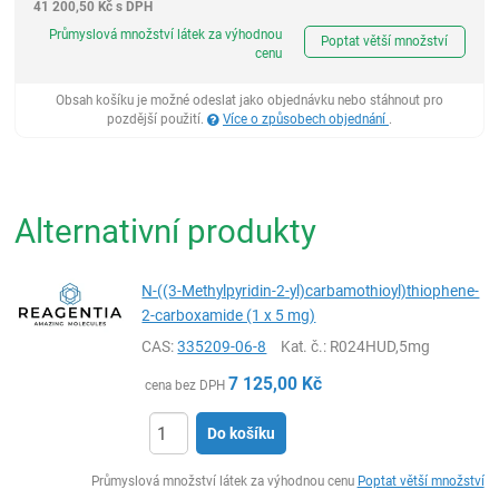
41 200,50
Kč
s DPH
ks
Průmyslová množství látek za výhodnou
Poptat větší množství
cenu
Obsah košíku je možné odeslat jako objednávku nebo stáhnout pro
pozdější použití.
Více o způsobech objednání
.
Alternativní produkty
N-((3-Methylpyridin-2-yl)carbamothioyl)thiophene-
2-carboxamide (1 x 5 mg)
CAS:
335209-06-8
Kat. č.
: R024HUD,5mg
7 125,00
Kč
cena bez DPH
Do košíku
ks
Průmyslová množství látek za výhodnou cenu
Poptat větší množství