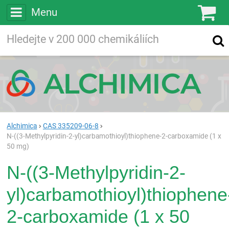
Menu
Ko
Vyhledávejte
Vyhledávání
ve více než
200 000
chemických látkách
Hledej
Alchimica
CAS 335209-06-8
N-((3-Methylpyridin-2-yl)carbamothioyl)thiophene-2-carboxamide (1 x
50 mg)
N-((3-Methylpyridin-2-
yl)carbamothioyl)thiophene
2-carboxamide (1 x 50