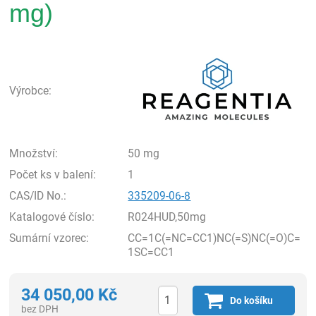
mg)
Rea
Výrobce:
Množství:
50 mg
Počet ks v balení:
1
CAS/ID No.:
335209-06-8
Katalogové číslo:
R024HUD,50mg
Sumární vzorec:
CC=1C(=NC=CC1)NC(=S)NC(=O)C=
1SC=CC1
34 050,00
Kč
Do košíku
bez DPH