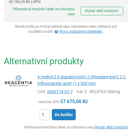
43 106,25
Kč
s DPH
ks
Průmyslová množství látek za výhodnou
Poptat větší množství
cenu
Obsah košíku je možné odeslat jako objednávku nebo stáhnout pro
pozdější použití.
Více o způsobech objednání
.
Alternativní produkty
6-methyl-2,6-diazabicyclo[3.2.0]heptane;bis(2,2,2-
trifluoroacetic acid) (1 x 500 mg)
CAS:
2840774-02-7
Kat. č.
: R024TK9,500mg
57 675,00
Kč
cena bez DPH
Do košíku
ks
Průmyslová množství látek za výhodnou cenu
Poptat větší množství