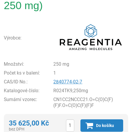
250 mg)
Rea
Výrobce:
Množství:
250 mg
Počet ks v balení:
1
CAS/ID No.:
2840774-02-7
Katalogové číslo:
R024TK9,250mg
Sumární vzorec:
CN1CC2NCCC21.O=C(O)C(F)
(F)F.O=C(O)C(F)(F)F
35 625,00
Kč
Do košíku
bez DPH