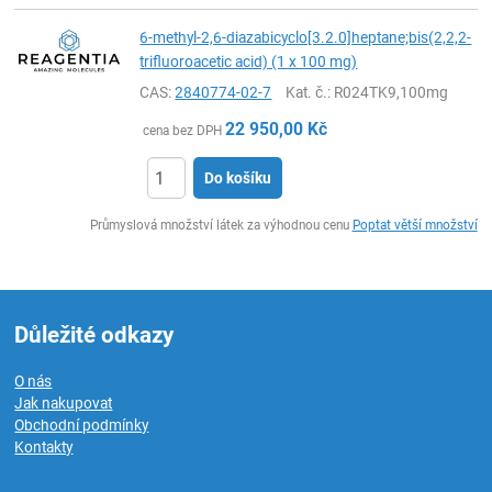
6-methyl-2,6-diazabicyclo[3.2.0]heptane;bis(2,2,2-
trifluoroacetic acid) (1 x 100 mg)
CAS:
2840774-02-7
Kat. č.
: R024TK9,100mg
22 950,00
Kč
cena bez DPH
Do košíku
ks
Průmyslová množství látek za výhodnou cenu
Poptat větší množství
Důležité odkazy
O nás
Jak nakupovat
Obchodní podmínky
Kontakty