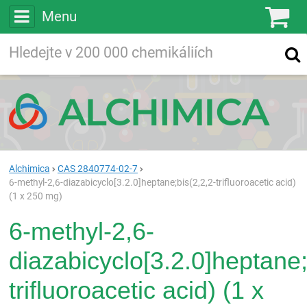
Menu
Ko
Vyhledávejte
Vyhledávání
ve více než
200 000
chemických látkách
Hledej
Alchimica
CAS 2840774-02-7
6-methyl-2,6-diazabicyclo[3.2.0]heptane;bis(2,2,2-trifluoroacetic acid)
(1 x 250 mg)
6-methyl-2,6-
diazabicyclo[3.2.0]heptane;
trifluoroacetic acid) (1 x