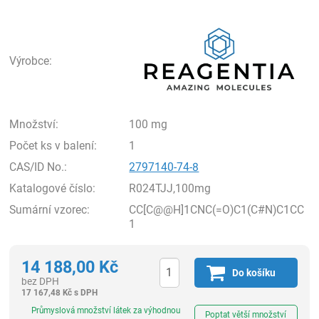
Rea
Výrobce:
Množství:
100 mg
Počet ks v balení:
1
CAS/ID No.:
2797140-74-8
Katalogové číslo:
R024TJJ,100mg
Sumární vzorec:
CC[C@@H]1CNC(=O)C1(C#N)C1CC
1
14 188,00
Kč
Do košíku
bez DPH
17 167,48
Kč
s DPH
ks
Průmyslová množství látek za výhodnou
Poptat větší množství