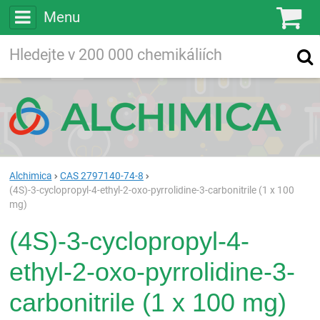
Menu
Ko
Vyhledávejte
Vyhledávání
ve více než
200 000
chemických látkách
Hledej
Alchimica
CAS 2797140-74-8
(4S)-3-cyclopropyl-4-ethyl-2-oxo-pyrrolidine-3-carbonitrile (1 x 100
mg)
(4S)-3-cyclopropyl-4-
ethyl-2-oxo-pyrrolidine-3-
carbonitrile (1 x 100 mg)