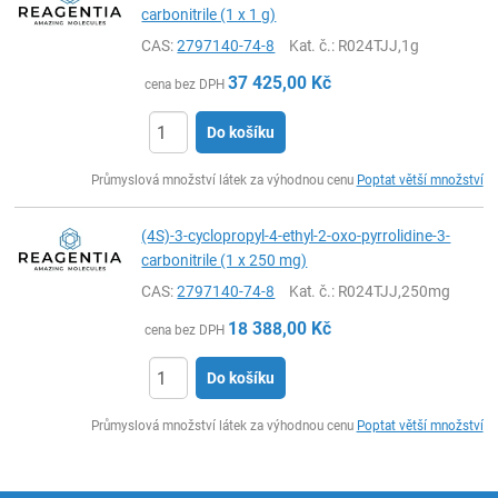
carbonitrile (1 x 1 g)
CAS:
2797140-74-8
Kat. č.
: R024TJJ,1g
37 425,00
Kč
cena bez DPH
Do košíku
ks
Průmyslová množství látek za výhodnou cenu
Poptat větší množství
(4S)-3-cyclopropyl-4-ethyl-2-oxo-pyrrolidine-3-
carbonitrile (1 x 250 mg)
CAS:
2797140-74-8
Kat. č.
: R024TJJ,250mg
18 388,00
Kč
cena bez DPH
Do košíku
ks
Průmyslová množství látek za výhodnou cenu
Poptat větší množství