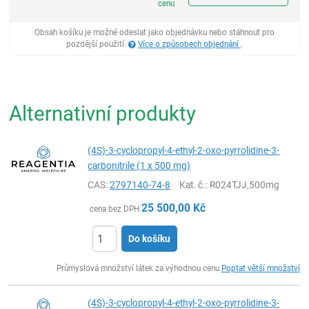
cenu
Obsah košíku je možné odeslat jako objednávku nebo stáhnout pro
pozdější použití.
Více o způsobech objednání
.
Alternativní produkty
(4S)-3-cyclopropyl-4-ethyl-2-oxo-pyrrolidine-3-
carbonitrile (1 x 500 mg)
CAS:
2797140-74-8
Kat. č.
: R024TJJ,500mg
25 500,00
Kč
cena bez DPH
Do košíku
ks
Průmyslová množství látek za výhodnou cenu
Poptat větší množství
(4S)-3-cyclopropyl-4-ethyl-2-oxo-pyrrolidine-3-