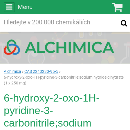
Menu
Ko
Vyhledávejte
Vyhledávání
ve více než
200 000
chemických látkách
Hledej
Alchimica
CAS 2243230-95-5
6-hydroxy-2-oxo-1H-pyridine-3-carbonitrile;sodium hydride;dihydrate
(1 x 250 mg)
6-hydroxy-2-oxo-1H-
pyridine-3-
carbonitrile;sodium