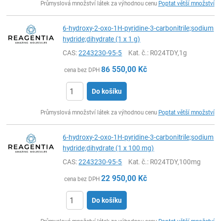
Průmyslová množství látek za výhodnou cenu
Poptat větší množství
6-hydroxy-2-oxo-1H-pyridine-3-carbonitrile;sodium
hydride;dihydrate (1 x 1 g)
CAS:
2243230-95-5
Kat. č.
: R024TDY,1g
86 550,00
Kč
cena bez DPH
Do košíku
ks
Průmyslová množství látek za výhodnou cenu
Poptat větší množství
6-hydroxy-2-oxo-1H-pyridine-3-carbonitrile;sodium
hydride;dihydrate (1 x 100 mg)
CAS:
2243230-95-5
Kat. č.
: R024TDY,100mg
22 950,00
Kč
cena bez DPH
Do košíku
ks