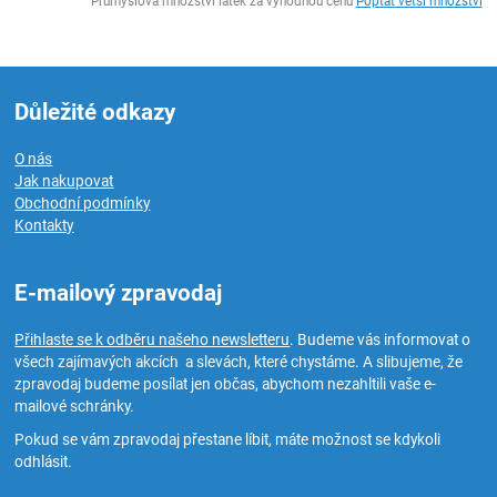
Průmyslová množství látek za výhodnou cenu
Poptat větší množství
Důležité odkazy
O nás
Jak nakupovat
Obchodní podmínky
Kontakty
E-mailový zpravodaj
Přihlaste se k odběru našeho newsletteru
. Budeme vás informovat o
všech zajímavých akcích a slevách, které chystáme. A slibujeme, že
zpravodaj budeme posílat jen občas, abychom nezahltili vaše e-
mailové schránky.
Pokud se vám zpravodaj přestane líbit, máte možnost se kdykoli
odhlásit.