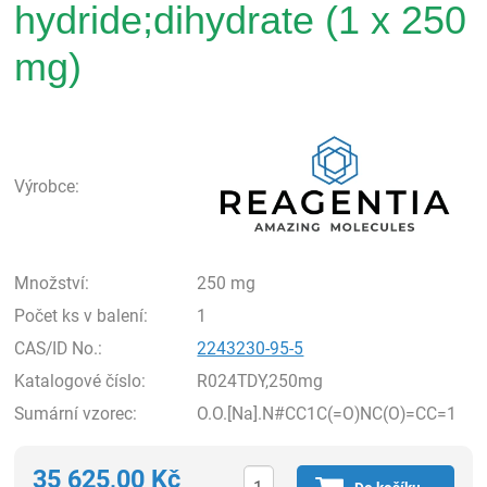
hydride;dihydrate (1 x 250
mg)
Rea
Výrobce:
Množství:
250 mg
Počet ks v balení:
1
CAS/ID No.:
2243230-95-5
Katalogové číslo:
R024TDY,250mg
Sumární vzorec:
O.O.[Na].N#CC1C(=O)NC(O)=CC=1
35 625,00
Kč