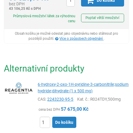
Do košíku
bez DPH
43 106,25
Kč
s DPH
ks
Průmyslová množství látek za výhodnou
Poptat větší množství
cenu
Obsah košíku je možné odeslat jako objednávku nebo stáhnout pro
pozdější použití.
Více o způsobech objednání
.
Alternativní produkty
6-hydroxy-2-oxo-1H-pyridine-3-carbonitrile;sodium
hydride;dihydrate (1 x 500 mg)
CAS:
2243230-95-5
Kat. č.
: R024TDY,500mg
57 675,00
Kč
cena bez DPH
Do košíku
ks