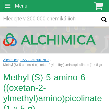
Menu
Ko
Vyhledávejte
Vyhledávání
ve více než
200 000
chemických látkách
Hledej
Alchimica
CAS 2230200-78-7
Methyl (S)-5-amino-6-((oxetan-2-ylmethyl)amino)picolinate (1 x 5 g)
Methyl (S)-5-amino-6-
((oxetan-2-
ylmethyl)amino)picolinate
(1 x 5 g)