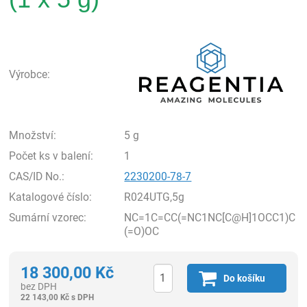
Rea
Výrobce:
Množství:
5 g
Počet ks v balení:
1
CAS/ID No.:
2230200-78-7
Katalogové číslo:
R024UTG,5g
Sumární vzorec:
NC=1C=CC(=NC1NC[C@H]1OCC1)C
(=O)OC
18 300,00
Kč
Do košíku
bez DPH
22 143,00
Kč
s DPH
ks