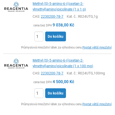
Methyl (S)-5-amino-6-((oxetan-2-
ylmethyl)amino)picolinate (1 x 1 g)
CAS:
2230200-78-7
Kat. č.
: R024UTG,1g
9 038,00
Kč
cena bez DPH
Do košíku
ks
Průmyslová množství látek za výhodnou cenu
Poptat větší množství
Methyl (S)-5-amino-6-((oxetan-2-
ylmethyl)amino)picolinate (1 x 100 mg)
CAS:
2230200-78-7
Kat. č.
: R024UTG,100mg
4 500,00
Kč
cena bez DPH
Do košíku
ks
Průmyslová množství látek za výhodnou cenu
Poptat větší množství