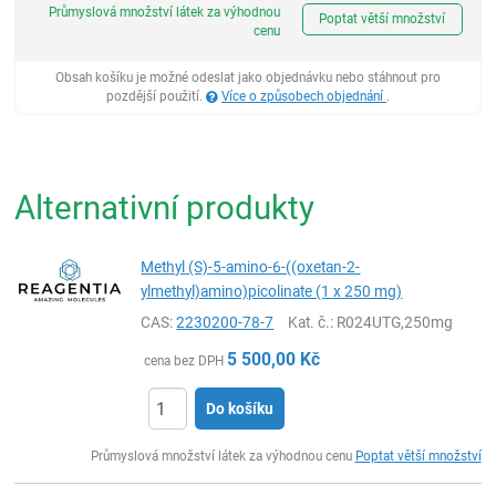
Průmyslová množství látek za výhodnou
Poptat větší množství
cenu
Obsah košíku je možné odeslat jako objednávku nebo stáhnout pro
pozdější použití.
Více o způsobech objednání
.
Alternativní produkty
Methyl (S)-5-amino-6-((oxetan-2-
ylmethyl)amino)picolinate (1 x 250 mg)
CAS:
2230200-78-7
Kat. č.
: R024UTG,250mg
5 500,00
Kč
cena bez DPH
Do košíku
ks
Průmyslová množství látek za výhodnou cenu
Poptat větší množství