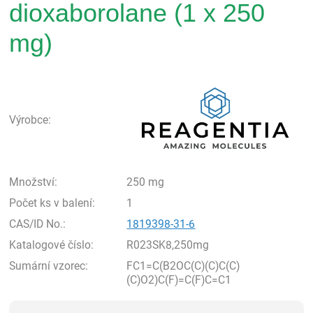
dioxaborolane (1 x 250
mg)
Rea
Výrobce:
Množství:
250 mg
Počet ks v balení:
1
CAS/ID No.:
1819398-31-6
Katalogové číslo:
R023SK8,250mg
Sumární vzorec:
FC1=C(B2OC(C)(C)C(C)
(C)O2)C(F)=C(F)C=C1