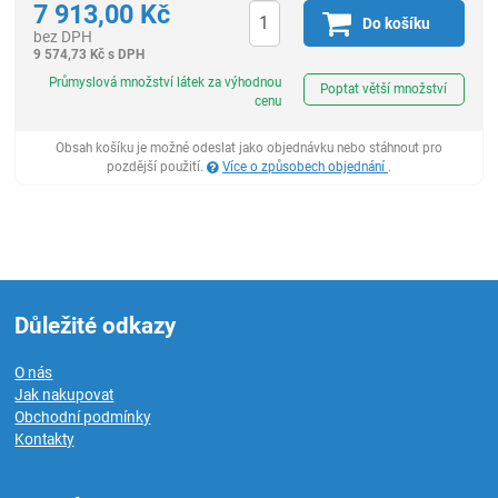
7 913,00
Kč
Do košíku
bez DPH
9 574,73
Kč
s DPH
ks
Průmyslová množství látek za výhodnou
Poptat větší množství
cenu
Obsah košíku je možné odeslat jako objednávku nebo stáhnout pro
pozdější použití.
Více o způsobech objednání
.
Důležité odkazy
O nás
Jak nakupovat
Obchodní podmínky
Kontakty