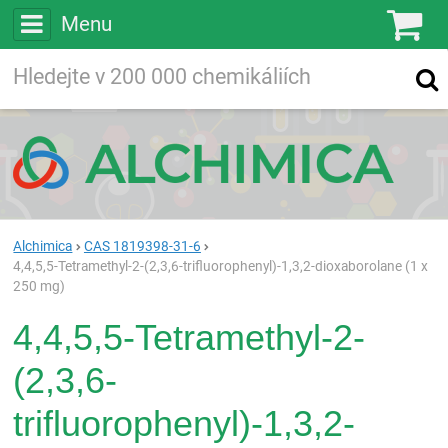
Menu
Ko
Vyhledávejte
Vyhledávání
ve více než
200 000
chemických látkách
Hledej
Alchimica
CAS 1819398-31-6
4,4,5,5-Tetramethyl-2-(2,3,6-trifluorophenyl)-1,3,2-dioxaborolane (1 x
250 mg)
4,4,5,5-Tetramethyl-2-
(2,3,6-
trifluorophenyl)-1,3,2-