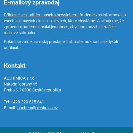
E-mailový zpravodaj
Přihlaste se k odběru našeho newsletteru
. Budeme vás informovat o
všech zajímavých akcích a slevách, které chystáme. A slibujeme, že
zpravodaj budeme posílat jen občas, abychom nezahltili vaše e-
mailové schránky.
Pokud se vám zpravodaj přestane líbit, máte možnost se kdykoli
odhlásit.
Kontakt
ALCHIMICA s.r.o.
Národní obrany 45
Praha 6
,
16000
Česká republika
Tel:
+420 220 515 541
E-mail:
labchem@alchimica.cz