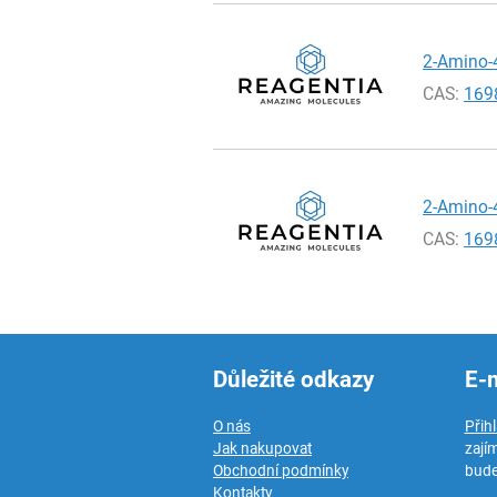
2-Amino-4
CAS:
169
2-Amino-4
CAS:
169
Důležité odkazy
E-
O nás
Přih
Jak nakupovat
zají
Obchodní podmínky
bude
Kontakty