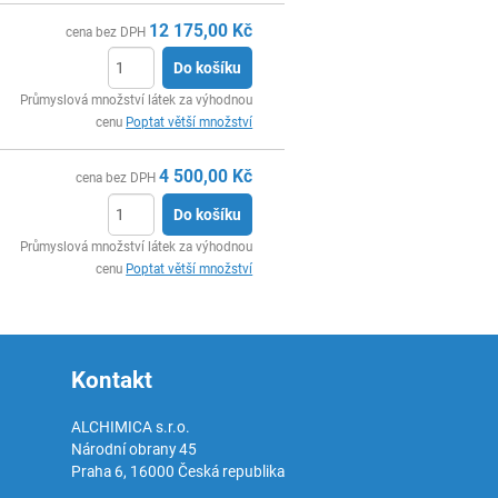
12 175,00
Kč
cena bez DPH
Do košíku
ks
Průmyslová množství látek za výhodnou
cenu
Poptat větší množství
4 500,00
Kč
cena bez DPH
Do košíku
ks
Průmyslová množství látek za výhodnou
cenu
Poptat větší množství
Kontakt
ALCHIMICA s.r.o.
Národní obrany 45
Praha 6
,
16000
Česká republika