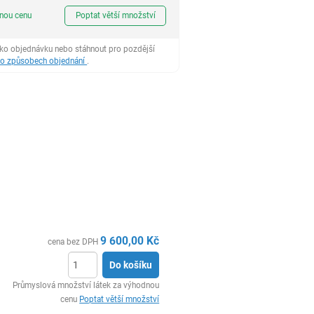
ks
dnou cenu
Poptat větší množství
ako objednávku nebo stáhnout pro pozdější
 o způsobech objednání
.
9 600,00
Kč
cena bez DPH
Do košíku
ks
Průmyslová množství látek za výhodnou
cenu
Poptat větší množství