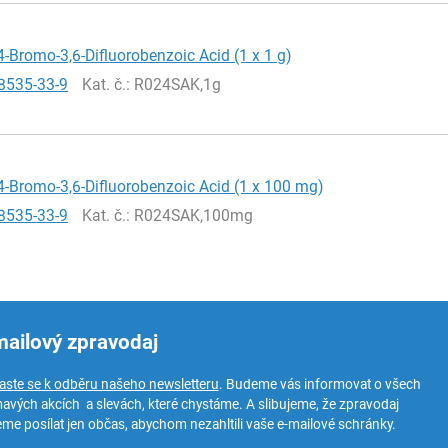
-Bromo-3,6-Difluorobenzoic Acid (1 x 1 g)
8535-33-9
Kat. č.
: R024SAK,1g
-Bromo-3,6-Difluorobenzoic Acid (1 x 100 mg)
8535-33-9
Kat. č.
: R024SAK,100mg
mailový zpravodaj
laste se k odběru našeho newsletteru
. Budeme vás informovat o všech
mavých akcích a slevách, které chystáme. A slibujeme, že zpravodaj
me posílat jen občas, abychom nezahltili vaše e-mailové schránky.