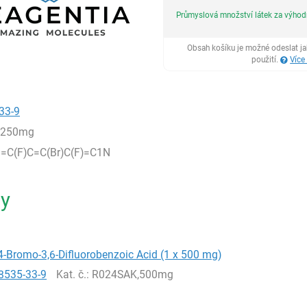
Průmyslová množství látek za výho
Obsah košíku je možné odeslat j
použití.
Více
33-9
,250mg
=C(F)C=C(Br)C(F)=C1N
ty
-Bromo-3,6-Difluorobenzoic Acid (1 x 500 mg)
8535-33-9
Kat. č.
: R024SAK,500mg