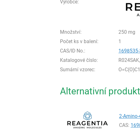
Výrobce:
Množství:
250 mg
Počet ks v balení:
1
CAS/ID No.:
1698535-
Katalogové číslo:
R024SAK
Sumární vzorec:
O=C(O)C1
Alternativní produk
2-Amino-4
CAS:
169