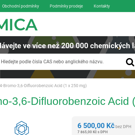
Obchodní podmínky
Podmínky prodeje
Kontakty
ávejte
ve více než
200 000
chemických l
Vyhledávání
Hledejte podle čísla CAS nebo anglického názvu.
4-Bromo-3,6-Difluorobenzoic Acid (1 x 250 mg)
-3,6-Difluorobenzoic Acid 
Reagentia
6 500,00
Kč
bez DPH
7 865,00
Kč
s DPH