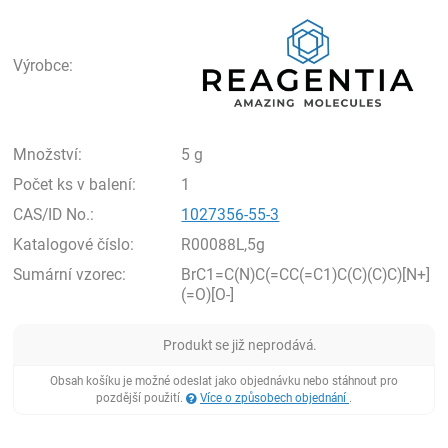
Rea
Výrobce:
Množství:
5 g
Počet ks v balení:
1
CAS/ID No.:
1027356-55-3
Katalogové číslo:
R00088L,5g
Sumární vzorec:
BrC1=C(N)C(=CC(=C1)C(C)(C)C)[N+]
(=O)[O-]
Produkt se již neprodává.
Obsah košíku je možné odeslat jako objednávku nebo stáhnout pro
pozdější použití.
Více o způsobech objednání
.