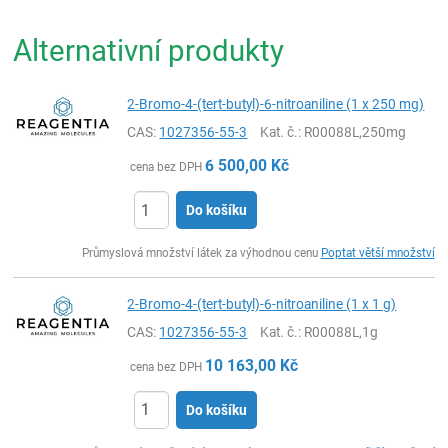
Alternativní produkty
2-Bromo-4-(tert-butyl)-6-nitroaniline (1 x 250 mg)
CAS:
1027356-55-3
Kat. č.
: R00088L,250mg
6 500,00
Kč
cena bez DPH
Do košíku
ks
Průmyslová množství látek za výhodnou cenu
Poptat větší množství
2-Bromo-4-(tert-butyl)-6-nitroaniline (1 x 1 g)
CAS:
1027356-55-3
Kat. č.
: R00088L,1g
10 163,00
Kč
cena bez DPH
Do košíku
ks