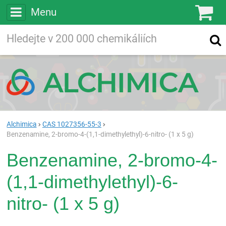
Menu
Ko
Vyhledávejte
Vyhledávání
ve více než
200 000
chemických látkách
Hledej
Alchimica
CAS 1027356-55-3
Benzenamine, 2-bromo-4-(1,1-dimethylethyl)-6-nitro- (1 x 5 g)
Benzenamine, 2-bromo-4-
(1,1-dimethylethyl)-6-
nitro- (1 x 5 g)