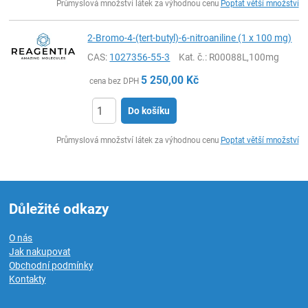
Průmyslová množství látek za výhodnou cenu
Poptat větší množství
2-Bromo-4-(tert-butyl)-6-nitroaniline (1 x 100 mg)
CAS:
1027356-55-3
Kat. č.
: R00088L,100mg
5 250,00
Kč
cena bez DPH
Do košíku
ks
Průmyslová množství látek za výhodnou cenu
Poptat větší množství
Důležité odkazy
O nás
Jak nakupovat
Obchodní podmínky
Kontakty